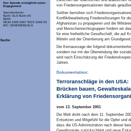
Ihre Spende ermöglicht unser
von Friedensorganisationen damals geäußer
Engagement
Seither bemühen sich Friedensorganisatione
Spendenkonto:
Bank: GLS Bank eG
Konfliktbearbeitung Friedenslösungen für di
IBAN:
DE36 4306 0967 8023 3348 00
Afghanistan zu propagieren und die Militär
BIC: GENODEM1GLS
und Menschenrechtsgruppen fordern wir das 
für eine freiheitliche Gesellschaft, die auf K
Mitteln und der Orientierung am Grundgesetz
Suche
Die Kernaussage der folgend dokumentierten 
sondern nur mit der Überwindung der sozia
wird nach Einschätzung der
Friedenskooper
Jahren.
Dokumentation:
Terroranschläge in den USA:
Brücken bauen, Gewalteskalat
Erklärung von Friedensorgan
vom 13. September 2001
Die Welt droht nach dem 11. September 2001
Entsetzen und Mitgefühl für die Opfer und d
dass die US-Administration nach dieser beisp
Gewaltspirale zurückschlägt und neue Eskal