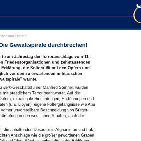
eiheit und Frieden
Die Gewaltspirale durchbrechen!
rt zum Jahrestag der Terroranschläge vom 11.
en Friedensorganisationen und zehntausenden
Erklärung, die Solidarität mit den Opfern und
lich vor den zu erwartenden militärischen
altspirale" warnte.
zwerk
-Geschäftsführer Manfred Stenner, wurden
de mit staatlichem Terror beantwortet. Auf die
 Opfern, extralegale Hinrichtungen, Entführungen und
aten (u.a. Libyen), eigene Foltergefängnisse wie Abu
 vorher unvorstellbare Beschneidung von Bürger-
kämpfung in den westlichen Staaten, auch der
, die anhaltenden Desaster in Afghanistan und Irak,
uchten Anschläge wie die größer gewordenen Gräben
elt und "dem Westen" haben die in der Erklärung