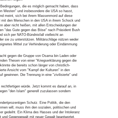
n Bedingungen, die es möglich gemacht haben, dass
den Westen" und insbesondere die USA so hasst,
end meint, sich bei ihrem Massenmord auf diese
d mit den Menschen in den USA in ihrem Schock und
nn aber nicht heißen, mit allen Entscheidungen der
en "das Gute gegen das Böse" nach Präsident Bush
nd sich per NATO-Bündnisfall vielleicht an
der sie zu unterstützen. Militärschläge nützen weder
eeignetes Mittel zur Verhinderung oder Eindämmung
rdacht gegen die Gruppe von Osama bin Laden oder
nden Thesen von einer "Kriegserklärung gegen die
könnte die bereits schon länger von christlich-
erte Ansicht vom "Kampf der Kulturen" in den
f gewinnen. Die Trennung in eine "zivilisierte" und
e rechtfertigen würde. Jetzt kommt es darauf an, in
gegen "den Islam" generell zuzulassen sondern
dertprozentigen Schutz. Eine Politik, die den
en will, muss ihm den sozialen, politischen und
er gedeiht. Ein Klima des Hasses und der Intoleranz
lt und Gegengewalt mit neuer Gewalt beantwortet,