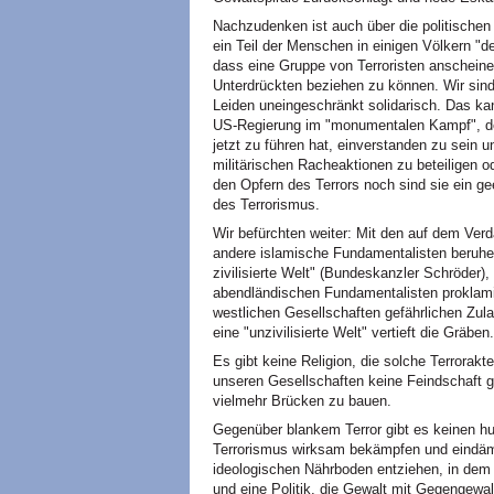
Nachzudenken ist auch über die politische
ein Teil der Menschen in einigen Völkern "
dass eine Gruppe von Terroristen anschein
Unterdrückten beziehen zu können. Wir sin
Leiden uneingeschränkt solidarisch. Das ka
US-Regierung im "monumentalen Kampf", d
jetzt zu führen hat, einverstanden zu sein u
militärischen Racheaktionen zu beteiligen o
den Opfern des Terrors noch sind sie ein g
des Terrorismus.
Wir befürchten weiter: Mit den auf dem Ve
andere islamische Fundamentalisten beruhe
zivilisierte Welt" (Bundeskanzler Schröder), 
abendländischen Fundamentalisten proklami
westlichen Gesellschaften gefährlichen Zulau
eine "unzivilisierte Welt" vertieft die Gräben.
Es gibt keine Religion, die solche Terrorakt
unseren Gesellschaften keine Feindschaft 
vielmehr Brücken zu bauen.
Gegenüber blankem Terror gibt es keinen hun
Terrorismus wirksam bekämpfen und eindämm
ideologischen Nährboden entziehen, in dem 
und eine Politik, die Gewalt mit Gegengewa