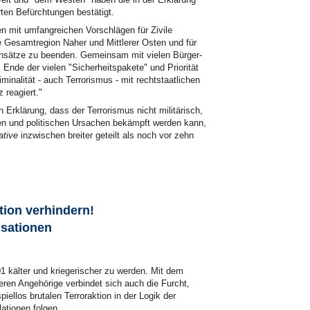
ten Befürchtungen bestätigt.
n mit umfangreichen Vorschlägen für Zivile
e Gesamtregion Naher und Mittlerer Osten und für
einsätze zu beenden. Gemeinsam mit vielen Bürger-
Ende der vielen "Sicherheitspakete" und Priorität
riminalität - auch Terrorismus - mit rechtstaatlichen
 reagiert."
Erklärung, dass der Terrorismus nicht militärisch,
len und politischen Ursachen bekämpft werden kann,
ative
inzwischen breiter geteilt als noch vor zehn
ion verhindern!
isationen
 kälter und kriegerischer zu werden. Mit dem
eren Angehörige verbindet sich auch die Furcht,
iellos brutalen Terroraktion in der Logik der
ationen folgen.