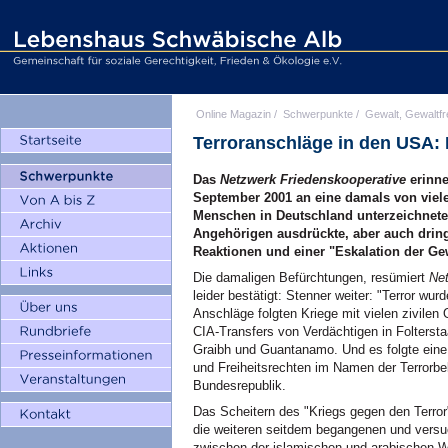
Online Magazin
/
Schwerpunkte
/
Gewalt, Gewaltfr
Terroranschläge in den USA: 
Das
Netzwerk Friedenskooperative
erinne
September 2001 an eine damals von viel
Menschen in Deutschland unterzeichnete 
Angehörigen ausdrückte, aber auch dring
Reaktionen und einer "Eskalation der Gew
Die damaligen Befürchtungen, resümiert
Net
leider bestätigt: Stenner weiter: "Terror wur
Anschläge folgten Kriege mit vielen zivilen
CIA-Transfers von Verdächtigen in Foltersta
Graibh und Guantanamo. Und es folgte eine
und Freiheitsrechten im Namen der Terrorbe
Bundesrepublik.
Das Scheitern des "Kriegs gegen den Terror"
die weiteren seitdem begangenen und vers
zwischen der islamischen und arabischen W