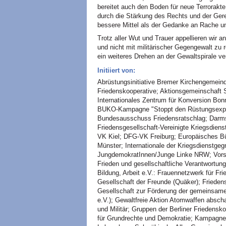
bereitet auch den Boden für neue Terrorak
durch die Stärkung des Rechts und der Gerec
bessere Mittel als der Gedanke an Rache un
Trotz aller Wut und Trauer appellieren wir
und nicht mit militärischer Gegengewalt zu 
ein weiteres Drehen an der Gewaltspirale ve
Initiiert von:
Abrüstungsinitiative Bremer Kirchengemeind
Friedenskooperative; Aktionsgemeinschaft S
Internationales Zentrum für Konversion Bon
BUKO-Kampagne "Stoppt den Rüstungsexport
Bundesausschuss Friedensratschlag; Darms
Friedensgesellschaft-Vereinigte Kriegsdi
VK Kiel; DFG-VK Freiburg; Europäisches Bürg
Münster; Internationale der Kriegsdienstge
JungdemokratInnen/Junge Linke NRW; Vorsta
Frieden und gesellschaftliche Verantwortung
Bildung, Arbeit e.V.: Frauennetzwerk für Fr
Gesellschaft der Freunde (Quäker); Friedensi
Gesellschaft zur Förderung der gemeinsam
e.V.); Gewaltfreie Aktion Atomwaffen absc
und Militär; Gruppen der Berliner Friedensko
für Grundrechte und Demokratie; Kampagne