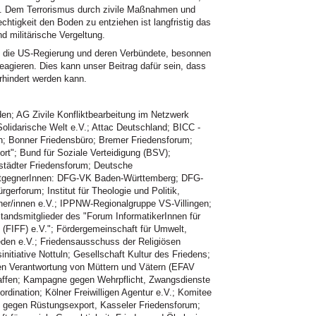
te. Dem Terrorismus durch zivile Maßnahmen und
htigkeit den Boden zu entziehen ist langfristig das
d militärische Vergeltung.
 an die US-Regierung und deren Verbündete, besonnen
reagieren. Dies kann unser Beitrag dafür sein, dass
rhindert werden kann.
en; AG Zivile Konfliktbearbeitung im Netzwerk
olidarische Welt e.V.; Attac Deutschland; BICC -
n; Bonner Friedensbüro; Bremer Friedensforum;
"; Bund für Soziale Verteidigung (BSV);
tädter Friedensforum; Deutsche
enstgegnerInnen: DFG-VK Baden-Württemberg; DFG-
erforum; Institut für Theologie und Politik,
gner/innen e.V.; IPPNW-Regionalgruppe VS-Villingen;
ndsmitglieder des "Forum InformatikerInnen für
 (FIFF) e.V."; Fördergemeinschaft für Umwelt,
ieden e.V.; Friedensausschuss der Religiösen
nitiative Nottuln; Gesellschaft Kultur des Friedens;
en Verantwortung von Müttern und Vätern (EFAV
haffen; Kampagne gegen Wehrpflicht, Zwangsdienste
ordination; Kölner Freiwilligen Agentur e.V.; Komitee
 gegen Rüstungsexport, Kasseler Friedensforum;