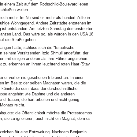
 in einem Zelt auf dem Rothschild-Boulevard leben
schließen wollen.
och mehr. Im Nu sind es mehr als hundert Zelte in
ne ruhige Wohngegend. Andere Zeltstädte entstehen im
 ist entstanden. Am letzten Samstag demonstrierten
ganzen Land. Das wäre so, als würden in den USA 18
auf die Straße gehen.
ngen hatte, schloss sich die "Israelische
n seinem Vorsitzenden Itzig Shmuli angeführt, der
n mit einigen anderen als ihre Führer angesehen.
cht zu erkennen an ihrem leuchtend roten Haar (Stav
einer vorher nie gesehenen Inbrunst an. In einer
en im Besitz der selben Magnaten waren, die die
könnte die sein, dass der durchschnittliche
ruppe angehört wie Daphne und die anderen
d -frauen, die hart arbeiten und nicht genug
Monats reicht.
ltquote: die Öffentlichkeit möchte die Protestdemos
n, sie zu ignorieren, auch nicht ein Magnat, dem es
eichen für eine Entzweiung. Nachdem Benjamin