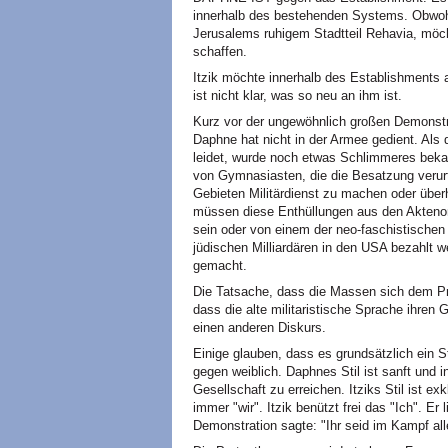
innerhalb des bestehenden Systems. Obwohl
Jerusalems ruhigem Stadtteil Rehavia, möc
schaffen.
Itzik möchte innerhalb des Establishments ar
ist nicht klar, was so neu an ihm ist.
Kurz vor der ungewöhnlich großen Demonstr
Daphne hat nicht in der Armee gedient. Als
leidet, wurde noch etwas Schlimmeres bekan
von Gymnasiasten, die die Besatzung verurt
Gebieten Militärdienst zu machen oder überha
müssen diese Enthüllungen aus den Akteno
sein oder von einem der neo-faschistischen
jüdischen Milliardären in den USA bezahlt wer
gemacht.
Die Tatsache, dass die Massen sich dem Pro
dass die alte militaristische Sprache ihren
einen anderen Diskurs.
Einige glauben, dass es grundsätzlich ein 
gegen weiblich. Daphnes Stil ist sanft und ink
Gesellschaft zu erreichen. Itziks Stil ist e
immer "wir". Itzik benützt frei das "Ich". Er l
Demonstration sagte: "Ihr seid im Kampf a