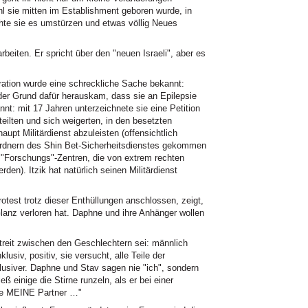
 sie mitten im Establishment geboren wurde, in
hte sie es umstürzen und etwas völlig Neues
beiten. Er spricht über den "neuen Israeli", aber es
ation wurde eine schreckliche Sache bekannt:
 der Grund dafür herauskam, dass sie an Epilepsie
nt: mit 17 Jahren unterzeichnete sie eine Petition
eilten und sich weigerten, in den besetzten
upt Militärdienst abzuleisten (offensichtlich
rdnern des Shin Bet-Sicherheitsdienstes gekommen
 "Forschungs"-Zentren, die von extrem rechten
den). Itzik hat natürlich seinen Militärdienst
test trotz dieser Enthüllungen anschlossen, zeigt,
 Glanz verloren hat. Daphne und ihre Anhänger wollen
Streit zwischen den Geschlechtern sei: männlich
lusiv, positiv, sie versucht, alle Teile der
xklusiver. Daphne und Stav sagen nie "ich", sondern
ieß einige die Stirne runzeln, als er bei einer
lle MEINE Partner …"