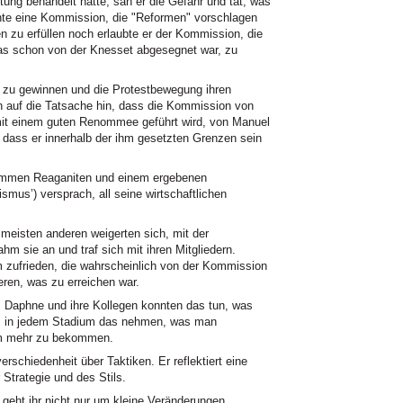
ung behandelt hatte, sah er die Gefahr und tat, was
annte eine Kommission, die "Reformen" vorschlagen
n zu erfüllen noch erlaubte er der Kommission, die
as schon von der Knesset abgesegnet war, zu
t zu gewinnen und die Protestbewegung ihren
n auf die Tatsache hin, dass die Kommission von
mit einem guten Renommee geführt wird, von Manuel
 dass er innerhalb der ihm gesetzten Grenzen sein
rommen Reaganiten und einem ergebenen
ismus’) versprach, all seine wirtschaftlichen
 meisten anderen weigerten sich, mit der
m sie an und traf sich mit ihren Mitgliedern.
 zufrieden, die wahrscheinlich von der Kommission
ieren, was zu erreichen war.
. Daphne und ihre Kollegen konnten das tun, was
en: in jedem Stadium das nehmen, was man
m mehr zu bekommen.
rschiedenheit über Taktiken. Er reflektiert eine
 Strategie und des Stils.
eht ihr nicht nur um kleine Veränderungen