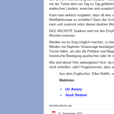
mit der Türkei wird von Tag zu Tag gefährl
arabischen Ländern, erreichen anti-israelis
Kann man wirklich vorgeben, dass all dies s
Wohlfahrtsstaat zu schaffen? Dass der Sch
kann und zunimmt unter diesen dunklen Wo
DAS NÄCHSTE Stadium wird mit den Empfeh
Wochen kommen.
Werden sie es Itzig möglich machen, zu fe
Werden sie Daphnes Voraussage bestätigen,
Tische fallen, um den die Politiker und Mag
historische Bewegung auslöschen oder ihr
Wie wird dieser Film weitergehen? Ach, da
nicht enthüllen, oder? Angenommen, dass w
Aus dem Englischen: Ellen Rohlfs, vo
Weblinks:
Uri Avnery
Gush Shalom
Veröffentlicht am
11. September 2011