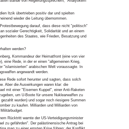
lten Bande von Regierungssprechern, "Analytikern"
ien Itzik übertrieben positiv dar und spielten
heinend wieder die Leitung übernommen.
otestbewegung darauf, dass diese nicht "politisch"
 an sozialer Gerechtigkeit, Solidarität und an einem
legenheiten des Staates, wie Frieden, Besatzung und
erhalten werden?
senberg, Kommandeur der Heimatfront (eine von vier
, eine Rede, in der er einen "allgemeinen Krieg,
er "islamisierten" arabischen Welt voraussagte. In
ngswaffen angewandt werden.
diese Rede sofort herunter und sagten, dass solch
he. Aber die Auswirkungen waren klar: die
l mit einer "Eisernen Kuppel", einer Anti-Raketen
zugeben, um U-Boote für unsere Nuklearwaffen zu
n gezahlt wurden) und sogar noch riesigere Summen
mber zu kaufen. Milliarden und Milliarden von
Militärbudget.
inem Rücktritt warnte der US-Verteidigungsminister
ael zu gefährden". Der palästinensische Antrag bei
a mag zu einer ernsten Krise führen; der Konflikt