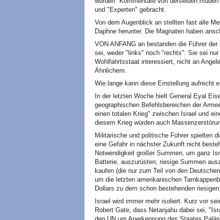
wurden "Kommentare von derselben müden a
und "Experten" gebracht.
Von dem Augenblick an stellten fast alle Med
Daphne herunter. Die Magnaten haben ansc
VON ANFANG an bestanden die Führer der Pr
sei, weder "links" noch "rechts". Sie sei nur
Wohlfahrtsstaat interessiert, nicht an Ange
Ähnlichem.
Wie lange kann diese Einstellung aufrecht 
In der letzten Woche hielt General Eyal Ei
geographischen Befehlsbereichen der Armee)
einen totalen Krieg" zwischen Israel und ein
diesem Krieg würden auch Massenzerstöru
Militärische und politische Führer spielten 
eine Gefahr in nächster Zukunft nicht beste
Notwendigkeit großer Summen, um ganz Israe
Batterie, auszurüsten; riesige Summen aus
kaufen (die nur zum Teil von den Deutsche
um die letzten amerikanischen Tarnkappenbo
Dollars zu dem schon bestehenden riesigen 
Israel wird immer mehr isoliert. Kurz vor se
Robert Gate, dass Netanjahu dabei sei, "Isr
den UN um Anerkennung des Staates Palästin