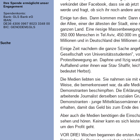
Ihre Spende ermöglicht unser
verkündet über Facebook, dass sie ab jetzt
Engagement
werde und fragt, ob sich ihr noch andere an
Spendenkonto:
Bank: GLS Bank eG
Einige tun dies. Dann kommen mehr. Dann n
IBAN:
der Allee, einer der ältesten der Stadt, ei
DE36 4306 0967 8023 3348 00
BIC: GENODEM1GLS
ganzen Land. Eine riesige Massenbewegung
350.000 Menschen in Tel Aviv, 450.000 im 
Millionen und in Deutschland drei Millionen 
Suche
Einige Zeit nachdem die ganze Sache angefa
Gesellschaft von Universitätsstudenten", vo
Protestbewegung an. Daphne und Itzig wurde
Auffallend unter ihnen war Stav Shaffir, lei
bedeutet Herbst).
Die Medien liebten sie. Sie nahmen sie mit 
Weise, die bemerkenswert war, da alle Medi
Demonstranten beschimpften. Die Erklärung 
arbeitende Journalist derselben sozialen G
Demonstranten - junge Mittelklassemänner un
erhalten, damit das Geld bis zum Ende des 
Aber auch die Medien benötigen die Einscha
sehen und hören. Keiner kann es sich leiste
um den Profit geht.
VOR DREI Wochen begannen die ersten Anz