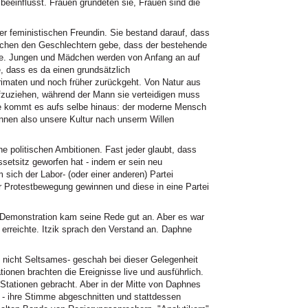
beeinflusst. Frauen gründeten sie, Frauen sind die
ner feministischen Freundin. Sie bestand darauf, dass
schen den Geschlechtern gebe, dass der bestehende
de. Jungen und Mädchen werden von Anfang an auf
, dass es da einen grundsätzlich
Primaten und noch früher zurückgeht. Von Natur aus
fzuziehen, während der Mann sie verteidigen muss
de kommt es aufs selbe hinaus: der moderne Mensch
können also unsere Kultur nach unserm Willen
olitischen Ambitionen. Fast jeder glaubt, dass
ssetsitz geworfen hat - indem er sein neu
 sich der Labor- (oder einer anderen) Partei
er Protestbewegung gewinnen und diese in eine Partei
 Demonstration kam seine Rede gut an. Aber es war
 erreichte. Itzik sprach den Verstand an. Daphne
h nicht Seltsames- geschah bei dieser Gelegenheit
tionen brachten die Ereignisse live und ausführlich.
i Stationen gebracht. Aber in der Mitte von Daphnes
 - ihre Stimme abgeschnitten und stattdessen