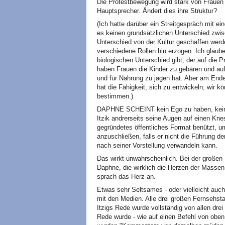
Die Protestbewegung wird stark von Frauen 
Hauptsprecher. Ändert dies ihre Struktur?
(Ich hatte darüber ein Streitgespräch mit ei
es keinen grundsätzlichen Unterschied zwi
Unterschied von der Kultur geschaffen wer
verschiedene Rollen hin erzogen. Ich glaube
biologischen Unterschied gibt, der auf die 
haben Frauen die Kinder zu gebären und au
und für Nahrung zu jagen hat. Aber am En
hat die Fähigkeit, sich zu entwickeln; wir 
bestimmen.)
DAPHNE SCHEINT kein Ego zu haben, keine p
Itzik andrerseits seine Augen auf einen Kne
gegründetes öffentliches Format benützt, um
anzuschließen, falls er nicht die Führung d
nach seiner Vorstellung verwandeln kann.
Das wirkt unwahrscheinlich. Bei der großen
Daphne, die wirklich die Herzen der Massen
sprach das Herz an.
Etwas sehr Seltsames - oder vielleicht auc
mit den Medien. Alle drei großen Fernsehsta
Itzigs Rede wurde vollständig von allen dre
Rede wurde - wie auf einen Befehl von oben