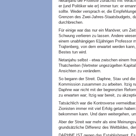
Netanjahu die Proteste zunächst mit Veracht
er (und Politiker wie er) immer tun: er ern
sollte. Weder versprach er, die Empfehlunge
Grenzen des Zwei-Jahres-Staatsbudgets, d
durchbrechen.
Für einige war das nur ein Manöver, um Zei
Schwung verlieren zu lassen. Andere wiese
einem unabhängigen 61jährigen Professor 
Trajtenberg, von dem erwartet werden kann,
Bestes tun wird.
Netanjahu selbst - etwa zwischen einem f
Thatcheriten (Vertreter ungezügelten Kapital
Ansichten zu verändern.
So begann der Streit. Daphne, Stav und die
Kommission zusammen zu arbeiten. Itzig nah
Daphne war nicht mit der begrenzten Reform
zu erwarten war; Itzig war bereit, zu akzept
Tatsächlich war die Kontroverse vermeidbar
Zionisten immer mit viel Erfolg getan hab
bekommen kann. Und dann weitergehen, u
Aber der Streit war mehr als eine Meinungsve
grundsätzliche Differenz des Weltbildes, der
DAPHNE IST gegen das Establishment. Es g