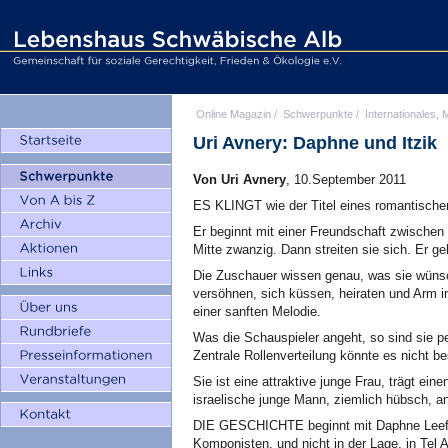
Online Magazin
/
Schwerpunkte
/
Internationales, M
Uri Avnery: Daphne und Itzik
Von Uri Avnery
, 10.September 2011
ES KLINGT wie der Titel eines romantischen 
Er beginnt mit einer Freundschaft zwischen 
Mitte zwanzig. Dann streiten sie sich. Er geh
Die Zuschauer wissen genau, was sie wünsch
versöhnen, sich küssen, heiraten und Arm i
einer sanften Melodie.
Was die Schauspieler angeht, so sind sie pe
Zentrale Rollenverteilung könnte es nicht 
Sie ist eine attraktive junge Frau, trägt ein
israelische junge Mann, ziemlich hübsch, an
DIE GESCHICHTE beginnt mit Daphne Leef, 
Komponisten, und nicht in der Lage, in Tel A