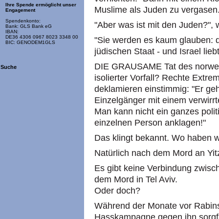
Ihre Spende ermöglicht unser
Muslime als Juden zu vergasen.
Engagement
Spendenkonto:
"Aber was ist mit den Juden?", w
Bank: GLS Bank eG
IBAN:
DE36 4306 0967 8023 3348 00
"Sie werden es kaum glauben: d
BIC: GENODEM1GLS
jüdischen Staat - und Israel liebt
DIE GRAUSAME Tat des norwegis
Suche
isolierter Vorfall? Rechte Ext
deklamieren einstimmig: "Er gehö
Einzelgänger mit einem verwirrte
Man kann nicht ein ganzes poli
einzelnen Person anklagen!"
Das klingt bekannt. Wo haben w
Natürlich nach dem Mord an Yit
Es gibt keine Verbindung zwi
dem Mord in Tel Aviv.
Oder doch?
Während der Monate vor Rabin
Hasskampagne gegen ihn sorgfält