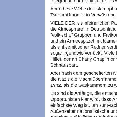
Integration oder Multikultur. Es 
Aber diese Welle der Islamophob
Tsunami kann er in Verwüstung
VIELE DER islamfeindlichen Pa
die Atmosphäre im Deutschland 
"völkische" Gruppen und Freikorp
und ein Armeespitzel mit Namen 
als antisemitischer Redner ver
sogar irgendwie verrückt. Viel
Hitler, der an Charly Chaplin e
Schnauzbart.
Aber nach dem gescheiterten Na
die Nazis die Macht übernahmen
1942, als die Gaskammern zu w
Es sind die Anfänge, die entsch
Opportunisten klar wird, dass 
einfachste Weg ist, um zur Ma
Außenseiter nationalistische un