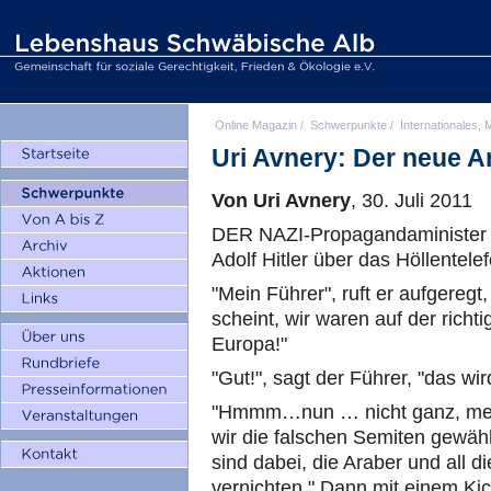
Online Magazin
/
Schwerpunkte
/
Internationales, M
Uri Avnery: Der neue A
Von Uri Avnery
, 30. Juli 2011
DER NAZI-Propagandaminister D
Adolf Hitler über das Höllentele
"Mein Führer", ruft er aufgeregt
scheint, wir waren auf der richt
Europa!"
"Gut!", sagt der Führer, "das wi
"Hmmm…nun … nicht ganz, mein 
wir die falschen Semiten gewäh
sind dabei, die Araber und all 
vernichten." Dann mit einem Kich