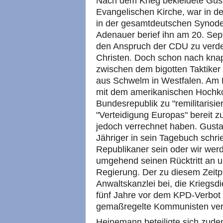
Nach dem Krieg bekleidete Gus
Evangelischen Kirche, war in d
in der gesamtdeutschen Synode
Adenauer berief ihn am 20. Se
den Anspruch der CDU zu verdeutl
Christen. Doch schon nach kna
zwischen dem bigotten Taktike
aus Schwelm in Westfalen. Am 
mit dem amerikanischen Hochko
Bundesrepublik zu "remilitarisi
"Verteidigung Europas" bereit zu
jedoch verrechnet haben. Gust
Jähriger in sein Tagebuch schr
Republikaner sein oder wir werd
umgehend seinen Rücktritt an u
Regierung. Der zu diesem Zeitpun
Anwaltskanzlei bei, die Kriegsd
fünf Jahre vor dem KPD-Verbot - 
gemaßregelte Kommunisten vert
Heinemann beteiligte sich zud