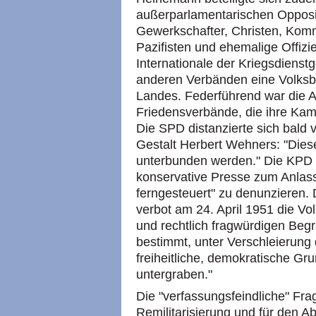
außerparlamentarischen Opposit
Gewerkschafter, Christen, Kom
Pazifisten und ehemalige Offiz
Internationale der Kriegsdiens
anderen Verbänden eine Volksbe
Landes. Federführend war die A
Friedensverbände, die ihre Ka
Die SPD distanzierte sich bald
Gestalt Herbert Wehners: "Dies
unterbunden werden." Die KPD u
konservative Presse zum Anlas
ferngesteuert" zu denunzieren.
verbot am 24. April 1951 die Vol
und rechtlich fragwürdigen Beg
bestimmt, unter Verschleierung 
freiheitliche, demokratische G
untergraben."
Die "verfassungsfeindliche" Fra
Remilitarisierung und für den A