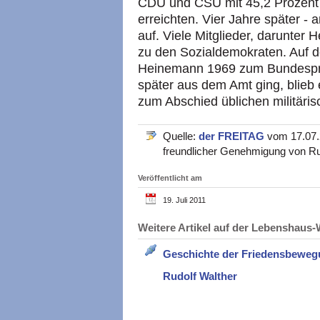
CDU und CSU mit 45,2 Prozent 
erreichten. Vier Jahre später - 
auf. Viele Mitglieder, darunter
zu den Sozialdemokraten. Auf 
Heinemann 1969 zum Bundespräs
später aus dem Amt ging, blieb e
zum Abschied üblichen militäri
Quelle:
der FREITAG
vom 17.07.2
freundlicher Genehmigung von Rud
Veröffentlicht am
19. Juli 2011
Weitere Artikel auf der Lebenshau
Geschichte der Friedensbewe
Rudolf Walther