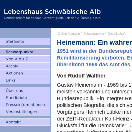
Online Magazin
/
Schwerpunkte
/
Gesellschaft
Heinemann: Ein wahrer
1951 wird in der Bundesrepub
Remilitarisierung verboten. 
übernimmt 1969 das Amt des
Von Rudolf Walther
Gustav Heinemann - 1969 bis 19
meisten verkannte und untersch
Bundesrepublik. Ein integrer Re
politischen Biografie, die sich
Vorgängers Heinrich Lübke merk
der ZEIT-Redakteur Karl-Heinz 
Glücksfall für die Demokratie". 