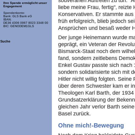
souveränen Auftreten zu tun. "Ac
Ihre Spende ermöglicht unser
liebe meine Frau, fertig", reiz
Engagement
Konservativen. Er stammte aus e
Spendenkonto:
Bank: GLS Bank eG
IBAN:
früh erfolgreich, blieb jedoch s
DE36 4306 0967 8023 3348 00
BIC: GENODEM1GLS
Ansprüchen und besaß weder H
Der junge Heinemann wurde ma
Suche
geprägt, ein Veteran der Revol
Bismarck-Staat noch dem wilhe
fand, sondern zeitlebens Demok
Enkel Gustav passte sich nach 1
sondern solidarisierte sich mit 
Hitler nicht willig folgten. Sein
über deren Schwester kam er i
Theologen Karl Barth, der 1934 
Grundsatzerklärung der Bekenn
gleichen Jahr verlor Barth sein
Basel zurück.
Ohne mich!-Bewegung