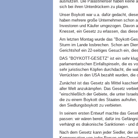
ausnützen. Die Palästinenser haben keine an
sich bei ihren Unterdrückern zu plagen.
Unser Boykott war u.a. dafür gedacht, diese
haben mehrere große Unternehmen schon au
Investoren und Käufer umgezogen. Davon alar
Knesset, ein Gesetz zu erlassen, das dies
Am letzten Montag wurde das "Boykott-Gese
Sturm im Lande losbrechen. Schon am Die
Gerichtshof ein 22-seitiges Gesuch ein, die
DAS "BOYKOTT-GESETZ" ist ein sehr kluges 
parlamentarischen Einfallspinseln, die es vo
sehr juristischen Köpfen durchdacht, die w
Verrückten in den USA bezahlt wurden, die d
Zunächst ist das Gesetz als Mittel kaschier
aller Welt anzukämpfen. Das Gesetz verbiete
"einschließlich der Gebiete, die unter Israel
die zu einem Boykott des Staates aufrufen, i
den Siedlungsboykott zu verbieten.
In seinem ersten Entwurf machte das Gesetz
passen: wir wären bereit, dafür ins Gefängn
verhängt es drakonische Sanktionen - und d
Nach dem Gesetz kann jeder Siedler, der si
Kompensation von jeder Person oder Organis