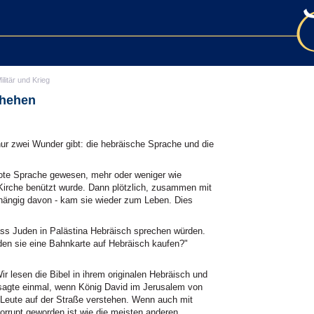
ilitär und Krieg
chehen
ur zwei Wunder gibt: die hebräische Sprache und die
 tote Sprache gewesen, mehr oder weniger wie
 Kirche benützt wurde. Dann plötzlich, zusammen mit
hängig davon - kam sie wieder zum Leben. Dies
ss Juden in Palästina Hebräisch sprechen würden.
den sie eine Bahnkarte auf Hebräisch kaufen?"
ir lesen die Bibel in ihrem originalen Hebräisch und
 sagte einmal, wenn König David im Jerusalem von
Leute auf der Straße verstehen. Wenn auch mit
korrupt geworden ist wie die meisten anderen