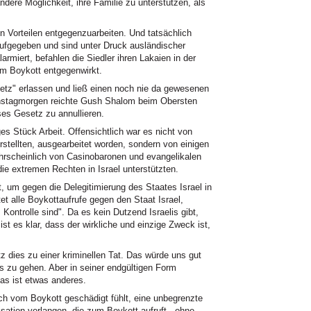
dere Möglichkeit, ihre Familie zu unterstützen, als
n Vorteilen entgegenzuarbeiten. Und tatsächlich
fgegeben und sind unter Druck ausländischer
miert, befahlen die Siedler ihren Lakaien in der
em Boykott entgegenwirkt.
tz" erlassen und ließ einen noch nie da gewesenen
nstagmorgen reichte Gush Shalom beim Obersten
ses Gesetz zu annullieren.
Stück Arbeit. Offensichtlich war es nicht von
rstellten, ausgearbeitet worden, sondern von einigen
ahrscheinlich von Casinobaronen und evangelikalen
ie extremen Rechten in Israel unterstützten.
t, um gegen die Delegitimierung des Staates Israel in
t alle Boykottaufrufe gegen den Staat Israel,
s Kontrolle sind". Da es kein Dutzend Israelis gibt,
st es klar, dass der wirkliche und einzige Zweck ist,
 dies zu einer kriminellen Tat. Das würde uns gut
is zu gehen. Aber in seiner endgültigen Form
as ist etwas anderes.
ch vom Boykott geschädigt fühlt, eine unbegrenzte
ation verlangen, die zum Boykott aufruft - ohne