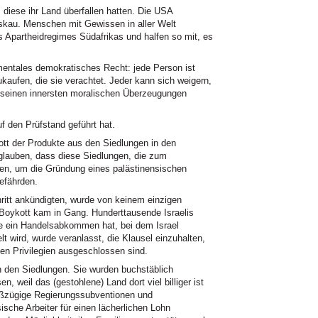
diese ihr Land überfallen hatten. Die USA
skau. Menschen mit Gewissen in aller Welt
s Apartheidregimes Südafrikas und halfen so mit, es
entales demokratisches Recht: jede Person ist
ukaufen, die sie verachtet. Jeder kann sich weigern,
e seinen innersten moralischen Überzeugungen
f den Prüfstand geführt hat.
 der Produkte aus den Siedlungen in den
glauben, dass diese Siedlungen, die zum
den, um die Gründung eines palästinensischen
gefährden.
hritt ankündigten, wurde von keinem einzigen
r Boykott kam in Gang. Hunderttausende Israelis
ie ein Handelsabkommen hat, bei dem Israel
lt wird, wurde veranlasst, die Klausel einzuhalten,
en Privilegien ausgeschlossen sind.
n den Siedlungen. Sie wurden buchstäblich
n, weil das (gestohlene) Land dort viel billiger ist
roßzügige Regierungssubventionen und
ische Arbeiter für einen lächerlichen Lohn