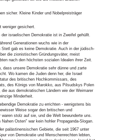
hen sicher. Kleine Kinder und Nobelpreisträger
 weniger gesichert.
er israelischen Demokratie ist in Zweifel gehüllt.
während Generationen wuchs wie in der
Stetl gab es keine Demokratie. Auch in der jüdisch-
Aber die zionistischen Gründungsväter, meist
bten nach den höchsten sozialen Idealen ihrer Zeit.
, dass unsere Demokratie sehr dünne und zarte
ucht. Wo kamen die Juden denn her, die Israel
ktatur des britischen Hochkommissars, des
riats, des Königs von Marokko, aus Pilsudskys Polen
, die aus demokratischen Ländern wie der Weimarer
inzige Minderheit.
lebendige Demokratie zu errichten - wenigstens bis
gewisser Weise sogar den britischen und
 waren stolz auf sie, und die Welt bewunderte uns.
m Nahen Osten" war kein hohler Propaganda-Slogan.
er palästinensischen Gebiete, die seit 1967 unter
 Spur von Demokratie und Menschenrechten lebten,