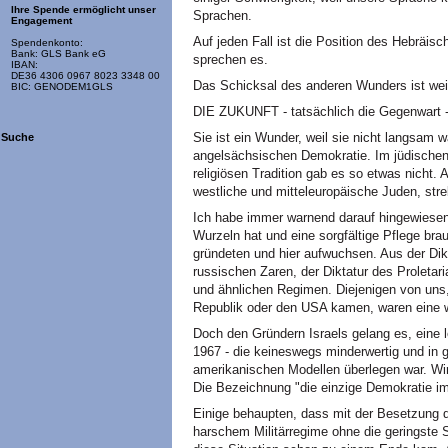
Ihre Spende ermöglicht unser
Sprachen.
Engagement
Auf jeden Fall ist die Position des Hebräisc
Spendenkonto:
Bank: GLS Bank eG
sprechen es.
IBAN:
DE36 4306 0967 8023 3348 00
Das Schicksal des anderen Wunders ist weit
BIC: GENODEM1GLS
DIE ZUKUNFT - tatsächlich die Gegenwart - d
Sie ist ein Wunder, weil sie nicht langsam 
Suche
angelsächsischen Demokratie. Im jüdischen 
religiösen Tradition gab es so etwas nicht. 
westliche und mitteleuropäische Juden, stre
Ich habe immer warnend darauf hingewiesen
Wurzeln hat und eine sorgfältige Pflege bra
gründeten und hier aufwuchsen. Aus der Di
russischen Zaren, der Diktatur des Proleta
und ähnlichen Regimen. Diejenigen von uns
Republik oder den USA kamen, waren eine w
Doch den Gründern Israels gelang es, eine 
1967 - die keineswegs minderwertig und in 
amerikanischen Modellen überlegen war. Wir
Die Bezeichnung "die einzige Demokratie i
Einige behaupten, dass mit der Besetzung d
harschem Militärregime ohne die geringste