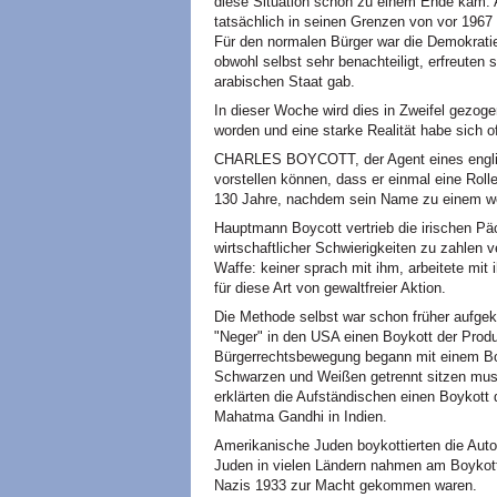
diese Situation schon zu einem Ende kam. 
tatsächlich in seinen Grenzen von vor 1967
Für den normalen Bürger war die Demokratie
obwohl selbst sehr benachteiligt, erfreuten
arabischen Staat gab.
In dieser Woche wird dies in Zweifel gezogen
worden und eine starke Realität habe sich of
CHARLES BOYCOTT, der Agent eines englisch
vorstellen können, dass er einmal eine Roll
130 Jahre, nachdem sein Name zu einem we
Hauptmann Boycott vertrieb die irischen Päc
wirtschaftlicher Schwierigkeiten zu zahlen v
Waffe: keiner sprach mit ihm, arbeitete mi
für diese Art von gewaltfreier Aktion.
Die Methode selbst war schon früher aufgek
"Neger" in den USA einen Boykott der Produ
Bürgerrechtsbewegung begann mit einem Boy
Schwarzen und Weißen getrennt sitzen mus
erklärten die Aufständischen einen Boykott 
Mahatma Gandhi in Indien.
Amerikanische Juden boykottierten die Auto
Juden in vielen Ländern nahmen am Boykott 
Nazis 1933 zur Macht gekommen waren.