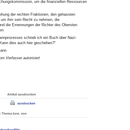
uchungskommission, um die finanziellen Ressourcen
rohung der rechten Fraktionen, den gehassten
n, um ihm sein Recht zu nehmen, die
und die Ernennungen der Richter des Obersten
en.
prozesses schrieb ich ein Buch über Nazi-
 "Kann dies auch hier geschehen?"
kann.
m Verfasser autorisiert
Artikel ausdrucken
ausdrucken
um Thema bzw. von
ahostkonflikt