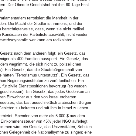
 fern: Der Oberste Gerichtshof hat ihm 60 Tage Frist
en.
mentariern terrorisiert die Mehrheit in der
en. Die Macht der Siedler ist immens, und die
 berechtigterweise, dass, wenn sie nicht radikal
e Kandidaten der Parteiliste auswählt, nicht wieder
bewerbsdynamik: wer kann am radikalsten
 Gesetz nach dem anderen folgt: ein Gesetz, das
niger als 400 Familien aussperrt. Ein Gesetz, das
dern wegnimmt, die sich nicht zu polizeilichen
). Ein Gesetz, das die Staatsbürgerschaft von
 hätten "Terrorismus unterstützt". Ein Gesetz, das
en Regierungsinstituten zu veröffentlichen. Ein
, für zivile Dienstpositionen bevorzugt (so werden
usgeschlossen). Ein Gesetz, das jedes Gedenken an
chen Einwohner aus den von Israel eroberten
Gesetzes, das fast ausschließlich arabischen Bürgern
ebieten zu heiraten und mit ihm in Israel zu leben.
erbietet, Spenden von mehr als 5.000 $ aus dem
 Einkommenssteuer von 45% jeder NGO auferlegt,
nommen wird, ein Gesetz, das Universitäten, Schulen
ichen Gelegenheit die Nationalhymne zu singen; eine