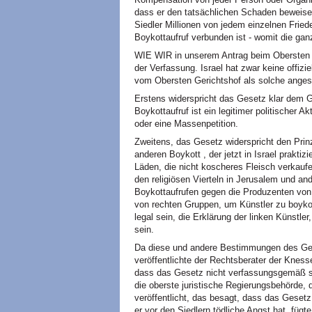
dass er den tatsächlichen Schaden beweise
Siedler Millionen von jedem einzelnen Fried
Boykottaufruf verbunden ist - womit die ga
WIE WIR in unserem Antrag beim Obersten G
der Verfassung. Israel hat zwar keine offiz
vom Obersten Gerichtshof als solche ange
Erstens widerspricht das Gesetz klar dem G
Boykottaufruf ist ein legitimer politischer A
oder eine Massenpetition.
Zweitens, das Gesetz widerspricht den Prin
anderen Boykott , der jetzt in Israel praktiz
Läden, die nicht koscheres Fleisch verkauf
den religiösen Vierteln in Jerusalem und and
Boykottaufrufen gegen die Produzenten von
von rechten Gruppen, um Künstler zu boykott
legal sein, die Erklärung der linken Künstler,
sein.
Da diese und andere Bestimmungen des Ges
veröffentlichte der Rechtsberater der Knes
dass das Gesetz nicht verfassungsgemäß se
die oberste juristische Regierungsbehörde, 
veröffentlicht, das besagt, dass das Gesetz
er vor den Siedlern tödliche Angst hat, fügt