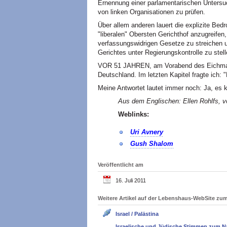
Ernennung einer parlamentarischen Unters
von linken Organisationen zu prüfen.
Über allem anderen lauert die explizite Bed
"liberalen" Obersten Gerichthof anzugreife
verfassungswidrigen Gesetze zu streichen 
Gerichtes unter Regierungskontrolle zu stell
VOR 51 JAHREN, am Vorabend des Eichmann
Deutschland. Im letzten Kapitel fragte ich:
Meine Antwortet lautet immer noch: Ja, es 
Aus dem Englischen: Ellen Rohlfs, vo
Weblinks:
Uri Avnery
Gush Shalom
Veröffentlicht am
16. Juli 2011
Weitere Artikel auf der Lebenshaus-WebSite z
Israel / Palästina
Israelische und Jüdische Stimmen zum N