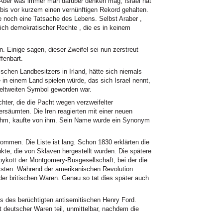
Aber was immer man darüber denken mag, Israel hat
 bis vor kurzem einen vernünftigen Rekord gehalten.
 noch eine Tatsache des Lebens. Selbst Araber ,
 sich demokratischer Rechte , die es in keinem
. Einige sagen, dieser Zweifel sei nun zerstreut
fenbart.
en Landbesitzers in Irland, hätte sich niemals
e in einem Land spielen würde, das sich Israel nennt,
ltweiten Symbol geworden war.
hter, die die Pacht wegen verzweifelter
ersäumten. Die Iren reagierten mit einer neuen
t ihm, kaufte von ihm. Sein Name wurde ein Synonym
ommen. Die Liste ist lang. Schon 1830 erklärten die
kte, die von Sklaven hergestellt wurden. Die spätere
kott der Montgomery-Busgesellschaft, bei der die
sten. Während der amerikanischen Revolution
der britischen Waren. Genau so tat dies später auch
s des berüchtigten antisemitischen Henry Ford.
deutscher Waren teil, unmittelbar, nachdem die