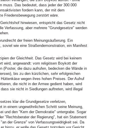
n muss. Das bedeutet, dass jeder der 300.000
ensaktivisten fordern kann, der mit dem
nze Friedensbewegung zerstört wäre.
erichtshof hinwiesen, entspricht das Gesetz nicht
ielle Verfassung, aber mehrere "Grundgesetze" werden
sehen.
rundrecht der freien Meinungsäußerung. Ein
kt, soviel wie eine Straßendemonstration, ein Manifest
zipien der Gleichheit. Das Gesetz wird bei keinem
iert wird, angewandt: vom religiösen Boykott der
en (Poster, die dazu aufrufen, bedecken die Wände in
erswo), bis zu den kürzlichen, sehr erfolgreichen
 Hüttenkäse wegen ihres hohen Preises. Der Aufruf
ieren, die nicht in der Armee gedient haben, wird
 dass sie nicht in Siedlungen auftreten, wird illegal
etzes klar die Grundgesetze verletzen,
set in einem ungewöhnlichen Schritt seine Meinung,
i und den "Kern der Demokratie" untergrabe. Sogar
der "Rechtsberater der Regierung", hat ein Statement
 "an der Grenze" von Verfassungswidrigkeit sei. Da
e er hinzu, er wolle das Gesetz trotzdem vor Gericht