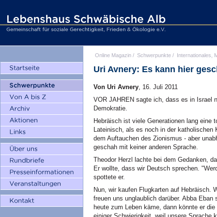
Online Magazin
/
Schwerpunkte
/
Internationales, M
Uri Avnery: Es kann hier ges
Von Uri Avnery
, 16. Juli 2011
VOR JAHREN sagte ich, dass es in Israel n
Demokratie.
Hebräisch ist viele Generationen lang eine
Lateinisch, als es noch in der katholischen
dem Auftauchen des Zionismus - aber unab
geschah mit keiner anderen Sprache.
Theodor Herzl lachte bei dem Gedanken, da
Er wollte, dass wir Deutsch sprechen. "Wer
spottete er.
Nun, wir kaufen Flugkarten auf Hebräisch. W
freuen uns unglaublich darüber. Abba Eban
heute zum Leben käme, dann könnte er die 
einiger Schwierigkeit, weil unsere Sprache 