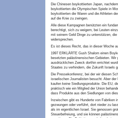
Die Chinesen boykottierten Japan, nachdem 
boykottierten die Olympischen Spiele in Mo
boykottierten die Waren und die Athleten de
auf die Knie zu zwingen.
Alle diese Kampagnen benützten ein fundam
berechtigt, sich zu weigern, bei Leuten einz
mit seinem Geld Dinge zu unterstützen, di
widersprechen.
Es ist dieses Recht, das in dieser Woche au
1997 ERKLÄRTE Gush Shalom einen Boykott
besetzten palästinensischen Gebieten. Wir 
ausdrücklichen Zweck dorthin errichtet wur
Staates zu verhindern, die Zukunft Israels 
Die Pressekonferenz, bei der wir diesen Sc
israelischen Journalisten besucht. Aber de
kaufen keine Siedlungsprodukte. Die EU, d
praktisch wie ein Mitglied der Union behande
dass Produkte aus den Siedlungen von dies
Inzwischen gibt es Hunderte von Fabriken i
gezwungen oder verführt, dort nieder zu lasse
als im eigentlichen Israel. Sie genossen g
Steuerbefreiung, und sie können palästinens