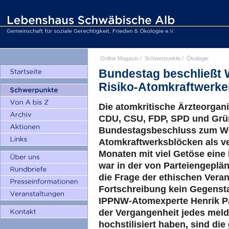
Online Magazin
/
Schwerpunkte
/
Ökologie
Bundestag beschließt 
Risiko-Atomkraftwerke
Die atomkritische Ärzteorgani
CDU, CSU, FDP, SPD und Grün
Bundestagsbeschluss zum We
Atomkraftwerksblöcken als v
Monaten mit viel Getöse eine
war in der von Parteiengeplä
die Frage der ethischen Veran
Fortschreibung kein Gegenstan
IPPNW-Atomexperte Henrik Pauli
der Vergangenheit jedes melde
hochstilisiert haben, sind die