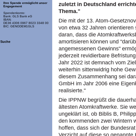
zuletzt in Deutschland erric
Ihre Spende ermöglicht unser
Engagement
Thema."
Spendenkonto:
Bank: GLS Bank eG
Die mit der 13. Atom-Gesetznov
IBAN:
DE36 4306 0967 8023 3348 00
von etwa 32 Jahren orientieren 
BIC: GENODEM1GLS
daran, dass die Atomkraftwerksb
amortisieren können und "darüb
Suche
angemessenen Gewinns" ermöglic
jederzeit revidierbare Befristu
Jahr 2022 ist demnach vom Ziel 
weiterhin sittenwidrig hohe Gewi
diesem Zusammenhang sei daran
GmbH im Jahr 2006 eine Eigenk
realisierte."
Die IPPNW begrüßt die dauerhaft
ältesten Atomkraftwerke. Sie we
ungeklärt ist, ob Biblis B, Phil
den kommenden zwei Wintern w
hoffen, dass sich der Bundesra
Verzicht auf diese so genannte K