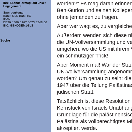
worden?" Es mag daran erinnert
Ihre Spende ermöglicht unser
Engagement
Ben-Gurion und seinen Kollegen
Spendenkonto:
ohne jemanden zu fragen.
Bank: GLS Bank eG
IBAN:
DE36 4306 0967 8023 3348 00
Aber wer wagt es, zu vergleich
BIC: GENODEM1GLS
Außerdem wenden sich diese nie
Suche
die UN-Vollversammlung und ve
umgehen, wo die US mit ihrem V
ein schmutziger Trick!
Aber Moment mal! War der Staat 
UN-Vollversammlung angenomme
worden? Um genau zu sein: die
1947 über die Teilung Palästina
jüdischen Staat.
Tatsächlich ist diese Resolution
Kernstück von Israels Unabhängi
Grundlage für die palästinensis
Palästina als vollberechtigtes M
akzeptiert werde.