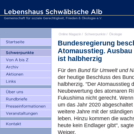
Online Magazin
/
Schwerpunkte
/
Ökologie
Bundesregierung besch
Atomausstieg. Ausbau 
ist halbherzig
Für den
Bund für Umwelt und N
der heutige Beschluss des Bun
halbherzig. "Der Atomausstieg da
Neubewertung des atomaren Ris
Fukushima nicht gerecht. Wenn 
um das Jahr 2020 abgeschaltet 
weitere Jahre mit der ständigen
leben. Hinzu kommen die wachs
heute kein Endlager gibt", sag
Weiger.