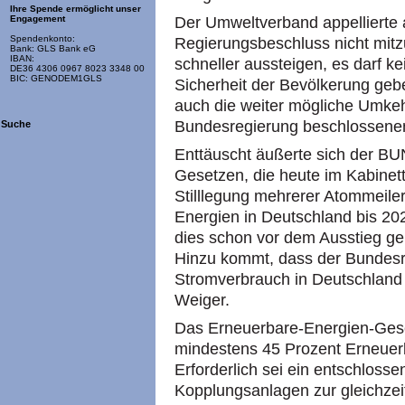
Ihre Spende ermöglicht unser
Der Umweltverband appellierte 
Engagement
Spendenkonto:
Regierungsbeschluss nicht mit
Bank: GLS Bank eG
IBAN:
schneller aussteigen, es darf 
DE36 4306 0967 8023 3348 00
BIC: GENODEM1GLS
Sicherheit der Bevölkerung geb
auch die weiter mögliche Umkeh
Bundesregierung beschlossenen
Suche
Enttäuscht äußerte sich der B
Gesetzen, die heute im Kabinet
Stilllegung mehrerer Atommeiler
Energien in Deutschland bis 202
dies schon vor dem Ausstieg gepl
Hinzu kommt, dass der Bundesre
Stromverbrauch in Deutschland 
Weiger.
Das Erneuerbare-Energien-Gese
mindestens 45 Prozent Erneuerb
Erforderlich sei ein entschlos
Kopplungsanlagen zur gleichze