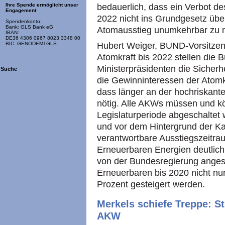
bedauerlich, dass ein Verbot d
Ihre Spende ermöglicht unser
Engagement
2022 nicht ins Grundgesetz üb
Spendenkonto:
Bank: GLS Bank eG
Atomausstieg unumkehrbar zu 
IBAN:
DE36 4306 0967 8023 3348 00
Hubert Weiger, BUND-Vorsitzend
BIC: GENODEM1GLS
Atomkraft bis 2022 stellen die 
Ministerpräsidenten die Sicherh
Suche
die Gewinninteressen der Atomk
dass länger an der hochriskante
nötig. Alle AKWs müssen und k
Legislaturperiode abgeschaltet 
und vor dem Hintergrund der K
verantwortbare Ausstiegszeitr
Erneuerbaren Energien deutlich
von der Bundesregierung angest
Erneuerbaren bis 2020 nicht nu
Prozent gesteigert werden.
Merkels schiefe Treppe: St
AKW