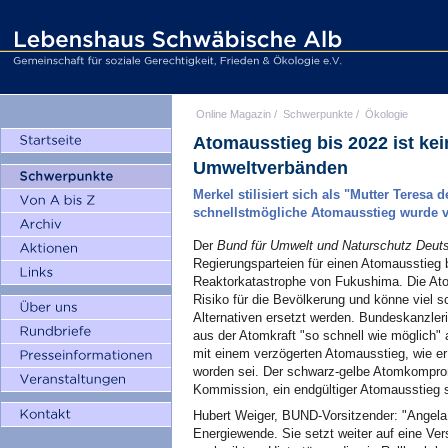
Online Magazin
/
Schwerpunkte
/
Ökologie
Atomausstieg bis 2022 ist ke
Umweltverbänden
Merkel stilisiert sich als "Mutter Teres
schnellstmögliche Atomausstieg wurde v
Der
Bund für Umwelt und Naturschutz Deut
Regierungsparteien für einen Atomausstieg 
Reaktorkatastrophe von Fukushima. Die Atom
Risiko für die Bevölkerung und könne viel s
Alternativen ersetzt werden. Bundeskanzle
aus der Atomkraft "so schnell wie möglich"
mit einem verzögerten Atomausstieg, wie er
worden sei. Der schwarz-gelbe Atomkomprom
Kommission, ein endgültiger Atomausstieg 
Hubert Weiger, BUND-Vorsitzender: "Angela 
Energiewende. Sie setzt weiter auf eine V