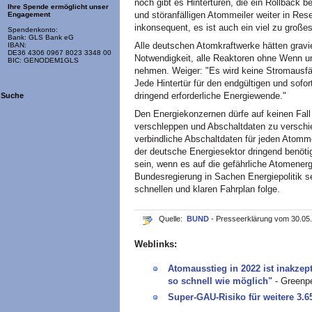
noch gibt es Hintertüren, die ein Rollback 
Ihre Spende ermöglicht unser
und störanfälligen Atommeiler weiter in Rese
Engagement
inkonsequent, es ist auch ein viel zu großes
Spendenkonto:
Bank: GLS Bank eG
Alle deutschen Atomkraftwerke hätten gravi
IBAN:
DE36 4306 0967 8023 3348 00
Notwendigkeit, alle Reaktoren ohne Wenn 
BIC: GENODEM1GLS
nehmen. Weiger: "Es wird keine Stromausfä
Jede Hintertür für den endgültigen und sofor
dringend erforderliche Energiewende."
Suche
Den Energiekonzernen dürfe auf keinen Fal
verschleppen und Abschaltdaten zu verschie
verbindliche Abschaltdaten für jeden Atommei
der deutsche Energiesektor dringend benöti
sein, wenn es auf die gefährliche Atomenerg
Bundesregierung in Sachen Energiepolitik s
schnellen und klaren Fahrplan folge.
Quelle:
BUND
- Presseerklärung vom 30.05
Weblinks:
Atomausstieg in 2022 ist inakzep
so schnell wie möglich"
- Greenp
Super-GAU-Risiko für weitere 3.