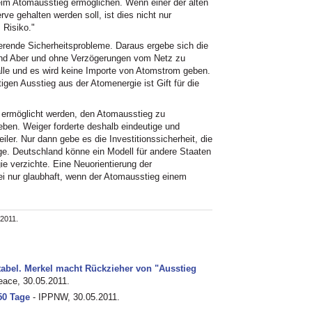
beim Atomausstieg ermöglichen. Wenn einer der alten
rve gehalten werden soll, ist dies nicht nur
 Risiko."
erende Sicherheitsprobleme. Daraus ergebe sich die
und Aber und ohne Verzögerungen vom Netz zu
lle und es wird keine Importe von Atomstrom geben.
tigen Ausstieg aus der Atomenergie ist Gift für die
l ermöglicht werden, den Atomausstieg zu
ben. Weiger forderte deshalb eindeutige und
ler. Nur dann gebe es die Investitionssicherheit, die
ge. Deutschland könne ein Modell für andere Staaten
ie verzichte. Eine Neuorientierung der
ei nur glaubhaft, wenn der Atomausstieg einem
.2011.
tabel. Merkel macht Rückzieher von "Ausstieg
eace, 30.05.2011.
650 Tage
- IPPNW, 30.05.2011.