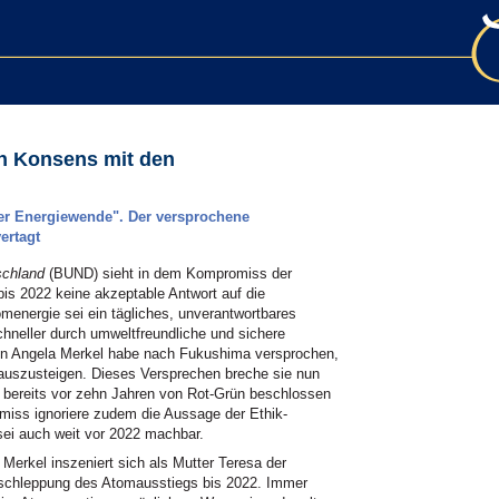
in Konsens mit den
a der Energiewende". Der versprochene
ertagt
schland
(BUND) sieht in dem Kompromiss der
bis 2022 keine akzeptable Antwort auf die
energie sei ein tägliches, unverantwortbares
chneller durch umweltfreundliche und sichere
rin Angela Merkel habe nach Fukushima versprochen,
 auszusteigen. Dieses Versprechen breche sie nun
 bereits vor zehn Jahren von Rot-Grün beschlossen
iss ignoriere zudem die Aussage der Ethik-
sei auch weit vor 2022 machbar.
Merkel inszeniert sich als Mutter Teresa der
erschleppung des Atomausstiegs bis 2022. Immer