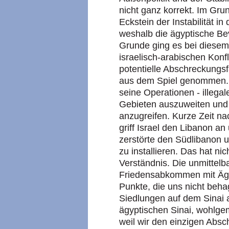
nicht ganz korrekt. Im Grun
Eckstein der Instabilität i
weshalb die ägyptische Bev
Grunde ging es bei dies
israelisch-arabischen Konf
potentielle Abschreckungsfa
aus dem Spiel genommen. 
seine Operationen - illega
Gebieten auszuweiten und
anzugreifen. Kurze Zeit n
griff Israel den Libanon a
zerstörte den Südlibanon u
zu installieren. Das hat ni
Verständnis. Die unmittelba
Friedensabkommen mit Ägy
Punkte, die uns nicht beha
Siedlungen auf dem Sinai
ägyptischen Sinai, wohlgem
weil wir den einzigen Abs