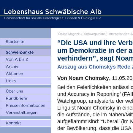
Online Magazin
/
Schwerpunkte
/
Internationales, M
“Die USA und ihre Verb
um Demokratie in der a
verhindern”, sagt No
Auszug aus Chomskys Rede z
Von Noam Chomsky
, 11.05.2
Bei den Feierlichkeiten anlässl
und Accuracy in Reporting’ (FA
Watchgroup, analysierte der wel
Linguist Noam Chomsky in eine
die Aufstände, die im Nahen/Mit
aufgeflammt sind: "Überall (im M
der Bevölkerung, dass die USA 