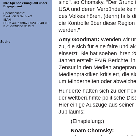
sind", so Chomsky. "Der Grund i
Ihre Spende ermöglicht unser
Engagement
USA und deren Verbündete kein
Spendenkonto:
des Volkes hören, (denn) falls d
Bank: GLS Bank eG
IBAN:
die Kontrolle über diese Region
DE36 4306 0967 8023 3348 00
BIC: GENODEM1GLS
werden."
Amy Goodman:
Wenden wir un
Suche
zu, die sich für eine faire und 
einsetzt. Sie hat soeben ihren 
Jahren erstellt FAIR Berichte,
Zensur in den Medien angepran
Medienpraktiken kritisiert, die s
um Minderheiten oder abweich
Hunderte hatten sich zu der Fe
der weltberühmte politische Di
Hier einige Auszüge aus seiner
Jubiläums:
(Einspielung:)
Noam Chomsky: