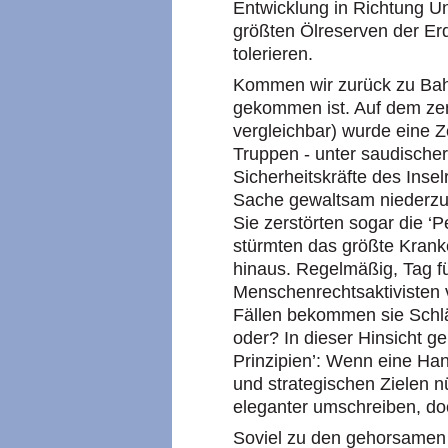
Entwicklung in Richtung Un
größten Ölreserven der Erd
tolerieren.
Kommen wir zurück zu Bah
gekommen ist. Auf dem zent
vergleichbar) wurde eine Z
Truppen - unter saudischer
Sicherheitskräfte des Inse
Sache gewaltsam niederzusc
Sie zerstörten sogar die ‘
stürmten das größte Krank
hinaus. Regelmäßig, Tag f
Menschenrechtsaktivisten v
Fällen bekommen sie Schlä
oder? In dieser Hinsicht gel
Prinzipien’: Wenn eine H
und strategischen Zielen nü
eleganter umschreiben, doc
Soviel zu den gehorsamen 