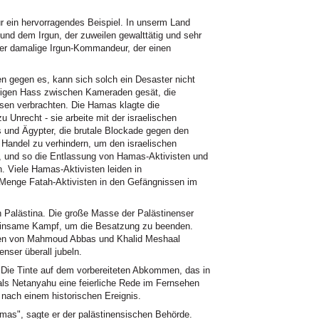
ür ein hervorragendes Beispiel. In unserm Land
nd dem Irgun, der zuweilen gewalttätig und sehr
er damalige Irgun-Kommandeur, der einen
en gegen es, kann sich solch ein Desaster nicht
eitigen Hass zwischen Kameraden gesät, die
sen verbrachten. Die Hamas klagte die
 Unrecht - sie arbeite mit der israelischen
s und Ägypter, die brutale Blockade gegen den
 Handel zu verhindern, um den israelischen
n, und so die Entlassung von Hamas-Aktivisten und
. Viele Hamas-Aktivisten leiden in
 Menge Fatah-Aktivisten in den Gefängnissen im
 Palästina. Die große Masse der Palästinenser
meinsame Kampf, um die Besatzung zu beenden.
n von Mahmoud Abbas und Khalid Meshaal
enser überall jubeln.
ie Tinte auf dem vorbereiteten Abkommen, das in
n, als Netanyahu eine feierliche Rede im Fernsehen
n nach einem historischen Ereignis.
mas", sagte er der palästinensischen Behörde.