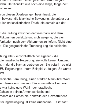
an .Der Konflikt wird noch eine lange, lange Zeit
so besser.
von diesen Überlegungen beeinflusst. die
n bewusst die islamische Bewegung, die später zur
lar, nationalistischen Fatah, die damals als der
sst die Teilung zwischen der Westbank und dem
Abkommen verletzte und sich weigerte, die vier
erritorien nach dem Abkommen zu liefern. Nicht eine
et. Die geographische Trennung zog die politische
ng aller - einschließlich der eigenen - die
die israelische Regierung, sie wolle keinen Umgang
 in der die Hamas vertreten sei. Sie befahl - es gibt
EU-Regierungen, ihrem Beispiel zu folgen. So wurde
rzt.
rikanische Bemühung, einen starken Mann ihrer Wahl
der Hamas einzusetzen. Der auserwählte Held war
 war keine gute Wahl - der israelische
 Dahlan in seinen Armen schluchzend
nahm die Hamas die Kontrolle des Gazastreifens.
eiungsbewegung ist keine Ausnahme. Es ist fast