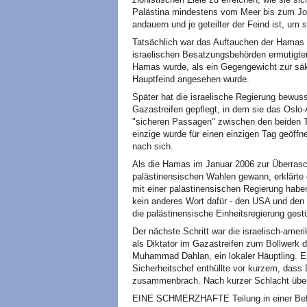
Palästina mindestens vom Meer bis zum Jord
andauern und je geteilter der Feind ist, um 
Tatsächlich war das Auftauchen der Hamas 
israelischen Besatzungsbehörden ermutigte
Hamas wurde, als ein Gegengewicht zur säku
Hauptfeind angesehen wurde.
Später hat die israelische Regierung bewu
Gazastreifen gepflegt, in dem sie das Oslo-
"sicheren Passagen" zwischen den beiden T
einzige wurde für einen einzigen Tag geöffn
nach sich.
Als die Hamas im Januar 2006 zur Überraschu
palästinensischen Wahlen gewann, erklärte 
mit einer palästinensischen Regierung haben,
kein anderes Wort dafür - den USA und den 
die palästinensische Einheitsregierung gestü
Der nächste Schritt war die israelisch-ame
als Diktator im Gazastreifen zum Bollwerk 
Muhammad Dahlan, ein lokaler Häuptling. Es
Sicherheitschef enthüllte vor kurzem, dass
zusammenbrach. Nach kurzer Schlacht über
EINE SCHMERZHAFTE Teilung in einer Befr