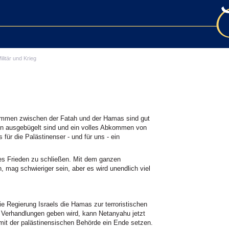
ilitär und Krieg
mmen zwischen der Fatah und der Hamas sind gut
ten ausgebügelt sind und ein volles Abkommen von
 für die Palästinenser - und für uns - ein
lkes Frieden zu schließen. Mit dem ganzen
, mag schwieriger sein, aber es wird unendlich viel
 Regierung Israels die Hamas zur terroristischen
lei Verhandlungen geben wird, kann Netanyahu jetzt
it der palästinensischen Behörde ein Ende setzen.