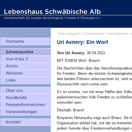
Online Magazin
/
Schwerpunkte
/
Internationales, M
Uri Avnery: Ein Wort
Von Uri Avnery
, 30.04.2011
MIT EINEM Wort: Bravo!
Die Nachrichten über das Versöhnungsabko
für Frieden. Wenn die letzten Schwierigkei
den beiden Führern unterzeichnet ist, wird es
Riesenschritt nach vorne sein.
Es ist sinnlos, nur mit einer Hälfte des Vo
palästinensischen Volk Frieden zu schließen
sinnvoller sein.
Deshalb: Bravo!
Binyamin Netanyahu sagt auch Bravo. Da die
Organisation erklärt hat, mit der es keiner
jedem Gerede über Friedensverhandlungen m