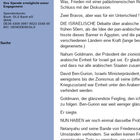
Was, Frieden mit einer palästinensischen Re
Ihre Spende ermöglicht unser
Engagement
Schluss mit der Diskussion.
Spendenkonto:
Zwei Bravos, aber was für ein Unterschied !
Bank: GLS Bank eG
IBAN:
DIE ISRAELISCHE Debatte über arabische Ei
DE36 4306 0967 8023 3348 00
BIC: GENODEM1GLS
frühen 50ern, als die Idee der pan-arabisch
hisste dieses Banner in Ägypten, und die 
verschiedenen Ländern eine Kraft (lange bev
Suche
degenerierte.)
Nahum Goldmann, der Präsident der zionisti
arabische Einheit für Israel gut sei. Er glau
und dass nur alle arabischen Staaten zusa
David Ben-Gurion, Israels Ministerpräsident,
wenigstens bis der Zionismus all seine (öffen
Kriegszustand war Einheit unter den Araber
verhindert werden.
Goldmann, der glänzendste Feigling, den ic
zu folgen. Ben-Gurion war weit weniger glän
Er siegte.
NUN HABEN wir noch einmal dasselbe Pro
Netanyahu und seine Bande von Friedenssabo
Umständen verhindern. Sie wollen keinen Frie
zionistischen Ziele zu erreichen, wie sie si