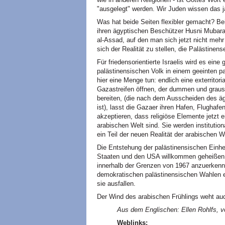
"ausgelegt" werden. Wir Juden wissen das j
Was hat beide Seiten flexibler gemacht? Bei
ihren ägyptischen Beschützer Husni Mubara
al-Assad, auf den man sich jetzt nicht mehr
sich der Realität zu stellen, die Palästinen
Für friedensorientierte Israelis wird es eine
palästinensischen Volk in einem geeinten pa
hier eine Menge tun: endlich eine exterrit
Gazastreifen öffnen, der dummen und grau
bereiten, (die nach dem Ausscheiden des äg
ist), lasst die Gazaer ihren Hafen, Flughaf
akzeptieren, dass religiöse Elemente jetzt e
arabischen Welt sind. Sie werden institution
ein Teil der neuen Realität der arabischen W
Die Entstehung der palästinensischen Einhei
Staaten und den USA willkommen geheißen we
innerhalb der Grenzen von 1967 anzuerkenne
demokratischen palästinensischen Wahlen er
sie ausfallen.
Der Wind des arabischen Frühlings weht au
Aus dem Englischen: Ellen Rohlfs, vo
Weblinks: