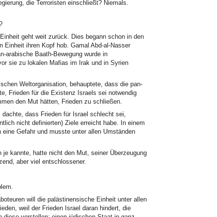
gierung, die Terroristen einschließt? Niemals.
?
nheit geht weit zurück. Dies begann schon in den
en Einheit ihren Kopf hob. Gamal Abd-al-Nasser
pan-arabische Baath-Bewegung wurde in
or sie zu lokalen Mafias im Irak und in Syrien
schen Weltorganisation, behauptete, dass die pan-
bte, Frieden für die Existenz Israels sei notwendig
mmen den Mut hätten, Frieden zu schließen.
 dachte, dass Frieden für Israel schlecht sei,
tlich nicht definierten) Ziele erreicht habe. In einem
n eine Gefahr und musste unter allen Umständen
h je kannte, hatte nicht den Mut, seiner Überzeugung
zend, aber viel entschlossener.
blem.
teuren will die palästinensische Einheit unter allen
den, weil der Frieden Israel daran hindert, die
ch diese vorstellen: einen jüdischen Staat in ganz