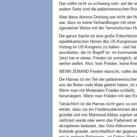
Das sollte nicht so schwierig sein: auf der 
andern Seite sind die palästinensischen Brü
Aber diese dumme Drohung war nicht der H
war, dass es keine Verhandlungen mit einer
irgendeiner Weise mit der "terroristischen 
Die ganze Sache ist eine große Erleichteru
republikanischen Herren des US-Kongresse
Vortrag im US-Kongress zu halten - und hat
anzubieten, die im Begriff ist, im kommen
Jetzt hat er etwas: Frieden ist unmöglich, al
werfen wollen. Also: kein Frieden, keine Ane
WENN JEMAND Frieden wünscht, sollte die B
Die Hamas ist ein Teil der palästinensischen
uns die Briten viele Male gelehrt haben, ist
Wenn man mit Moderaten Frieden schließt, 
herumärgern. Wenn man Frieden mit den Ext
Tatsächlich ist die Hamas nicht ganz so extr
erklärt, dass sie ein Friedensabkommen akz
gründet und von Mahmoud Abbas signiert w
ratifiziert wurde oder wenn das Parlament 
akzeptieren bedeutet, das Oslo-Abkommen z
Behörde gründet, einschließlich der gegens
wie in anderen Religionen - ist Gottes Wort