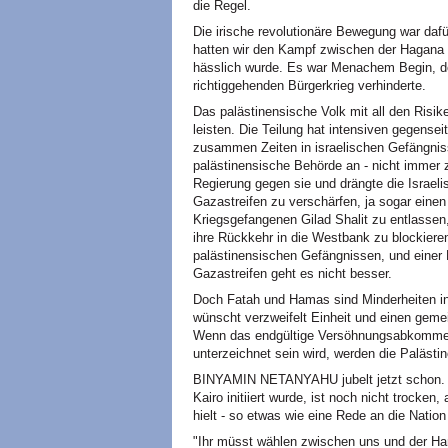
die Regel.
Die irische revolutionäre Bewegung war daf
hatten wir den Kampf zwischen der Hagana u
hässlich wurde. Es war Menachem Begin, d
richtiggehenden Bürgerkrieg verhinderte.
Das palästinensische Volk mit all den Risik
leisten. Die Teilung hat intensiven gegens
zusammen Zeiten in israelischen Gefängnis
palästinensische Behörde an - nicht immer zu
Regierung gegen sie und drängte die Israeli
Gazastreifen zu verschärfen, ja sogar einen
Kriegsgefangenen Gilad Shalit zu entlasse
ihre Rückkehr in die Westbank zu blockieren
palästinensischen Gefängnissen, und einer
Gazastreifen geht es nicht besser.
Doch Fatah und Hamas sind Minderheiten in
wünscht verzweifelt Einheit und einen ge
Wenn das endgültige Versöhnungsabkomme
unterzeichnet sein wird, werden die Palästin
BINYAMIN NETANYAHU jubelt jetzt schon. D
Kairo initiiert wurde, ist noch nicht trocke
hielt - so etwas wie eine Rede an die Natio
"Ihr müsst wählen zwischen uns und der Ha