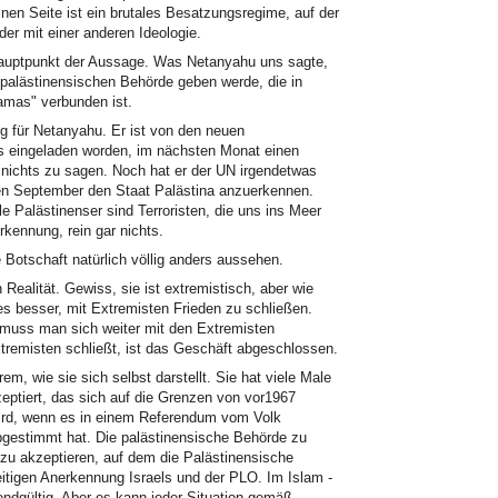
einen Seite ist ein brutales Besatzungsregime, auf der
der mit einer anderen Ideologie.
auptpunkt der Aussage. Was Netanyahu uns sagte,
 palästinensischen Behörde geben werde, die in
Hamas" verbunden ist.
ng für Netanyahu. Er ist von den neuen
s eingeladen worden, im nächsten Monat einen
 nichts zu sagen. Noch hat er der UN irgendetwas
den September den Staat Palästina anzuerkennen.
le Palästinenser sind Terroristen, die uns ins Meer
rkennung, rein gar nichts.
otschaft natürlich völlig anders aussehen.
 Realität. Gewiss, sie ist extremistisch, aber wie
 es besser, mit Extremisten Frieden zu schließen.
muss man sich weiter mit den Extremisten
remisten schließt, ist das Geschäft abgeschlossen.
em, wie sie sich selbst darstellt. Sie hat viele Male
eptiert, das sich auf die Grenzen von vor1967
ird, wenn es in einem Referendum vom Volk
abgestimmt hat. Die palästinensische Behörde zu
u akzeptieren, auf dem die Palästinensische
eitigen Anerkennung Israels und der PLO. Im Islam -
 endgültig. Aber es kann jeder Situation gemäß