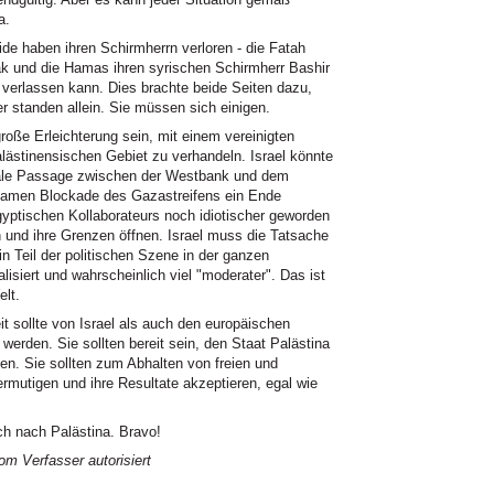
a.
de haben ihren Schirmherrn verloren - die Fatah
k und die Hamas ihren syrischen Schirmherr Bashir
 verlassen kann. Dies brachte beide Seiten dazu,
ser standen allein. Sie müssen sich einigen.
 große Erleichterung sein, mit einem vereinigten
lästinensischen Gebiet zu verhandeln. Israel könnte
oriale Passage zwischen der Westbank und dem
samen Blockade des Gazastreifens ein Ende
yptischen Kollaborateurs noch idiotischer geworden
en und ihre Grenzen öffnen. Israel muss die Tatsache
in Teil der politischen Szene in der ganzen
alisiert und wahrscheinlich viel "moderater". Das ist
elt.
t sollte von Israel als auch den europäischen
rden. Sie sollten bereit sein, den Staat Palästina
n. Sie sollten zum Abhalten von freien und
mutigen und ihre Resultate akzeptieren, egal wie
ch nach Palästina. Bravo!
m Verfasser autorisiert