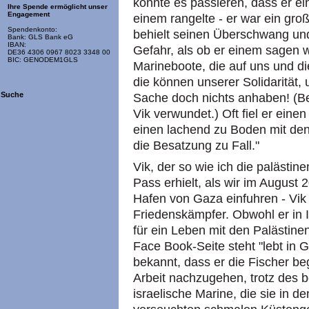
konnte es passieren, dass er ein
Ihre Spende ermöglicht unser
Engagement
einem rangelte - er war ein groß
Spendenkonto:
behielt seinen Überschwang und
Bank: GLS Bank eG
IBAN:
Gefahr, als ob er einem sagen wo
DE36 4306 0967 8023 3348 00
BIC: GENODEM1GLS
Marineboote, die auf uns und di
die können unserer Solidarität,
Suche
Sache doch nichts anhaben! (Be
Vik verwundet.) Oft fiel er ein
einen lachend zu Boden mit de
die Besatzung zu Fall."
Vik, der so wie ich die palästi
Pass erhielt, als wir im August
Hafen von Gaza einfuhren - Vik
Friedenskämpfer. Obwohl er in It
für ein Leben mit den Palästine
Face Book-Seite steht "lebt in 
bekannt, dass er die Fischer beg
Arbeit nachzugehen, trotz des 
israelische Marine, die sie in d