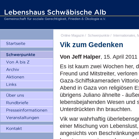
Online Magazin
/
Schwerpunkte
/
Internationales, M
Vik zum Gedenken
Von Jeff Halper
, 15. April 2011
Es ist kaum zwei Wochen her, d
Freund und Mitstreiter, verlor
Gaza-Schiffskameraden Vittorio 
Abend in Gaza von religiösen Ex
übrigens Juliano ähnelte - äuße
lebensbejahenden Wesen und se
Unterdrückten ihn brauchten.
Vik war wahrhaftig überlebensgr
einer Mischung von Lebenslust,
angesichts von Beschränkunge