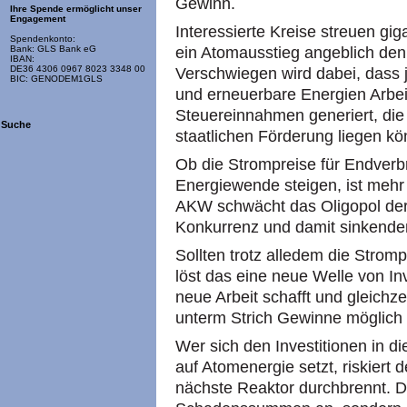
Gewinn.
Ihre Spende ermöglicht unser
Engagement
Interessierte Kreise streuen gig
Spendenkonto:
ein Atomausstieg angeblich den
Bank: GLS Bank eG
IBAN:
DE36 4306 0967 8023 3348 00
Verschwiegen wird dabei, dass
BIC: GENODEM1GLS
und erneuerbare Energien Arbeit
Steuereinnahmen generiert, die 
Suche
staatlichen Förderung liegen kö
Ob die Strompreise für Endver
Energiewende steigen, ist mehr a
AKW schwächt das Oligopol der 
Konkurrenz und damit sinkende
Sollten trotz alledem die Stromp
löst das eine neue Welle von Inv
neue Arbeit schafft und gleichz
unterm Strich Gewinne möglich 
Wer sich den Investitionen in d
auf Atomenergie setzt, riskiert 
nächste Reaktor durchbrennt. Da