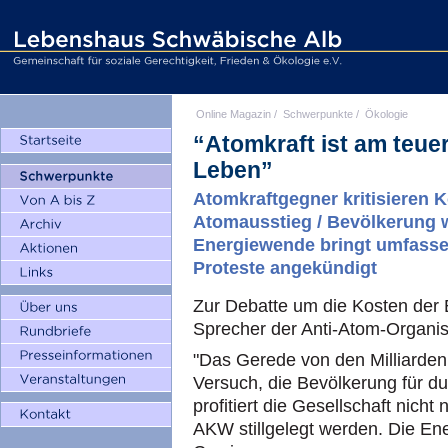
Online Magazin
/
Schwerpunkte
/
Ökologie
“Atomkraft ist am teuer
Leben”
Atomkraftgegner kritisieren 
Atomausstieg / Bevölkerung w
Energiewende bringt umfasse
Proteste angekündigt
Zur Debatte um die Kosten der 
Sprecher der Anti-Atom-Organis
"Das Gerede von den Milliarden
Versuch, die Bevölkerung für d
profitiert die Gesellschaft nicht
AKW stillgelegt werden. Die En