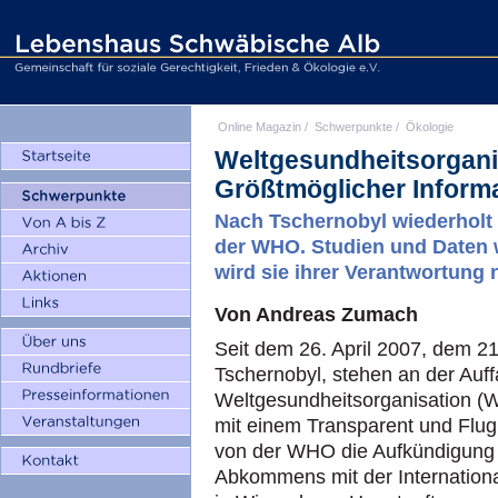
Online Magazin
/
Schwerpunkte
/
Ökologie
Weltgesundheitsorgani
Größtmöglicher Informa
Nach Tschernobyl wiederholt 
der WHO. Studien und Daten 
wird sie ihrer Verantwortung n
Von Andreas Zumach
Seit dem 26. April 2007, dem 2
Tschernobyl, stehen an der Auff
Weltgesundheitsorganisation (
mit einem Transparent und Flug
von der WHO die Aufkündigung 
Abkommens mit der Internation