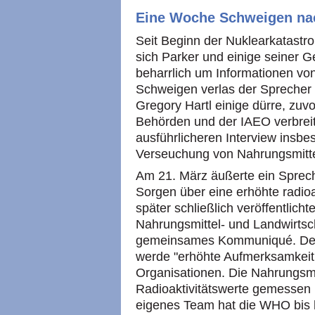
Eine Woche Schweigen nac
Seit Beginn der Nuklearkatast
sich Parker und einige seiner 
beharrlich um Informationen v
Schweigen verlas der Sprecher 
Gregory Hartl einige dürre, zuv
Behörden und der IAEO verbreit
ausführlicheren Interview insbe
Verseuchung von Nahrungsmittel
Am 21. März äußerte ein Sprech
Sorgen über eine erhöhte radioa
später schließlich veröffentli
Nahrungsmittel- und Landwirtsc
gemeinsames Kommuniqué. Dem "
werde "erhöhte Aufmerksamkeit 
Organisationen. Die Nahrungsmi
Radioaktivitätswerte gemessen u
eigenes Team hat die WHO bis h