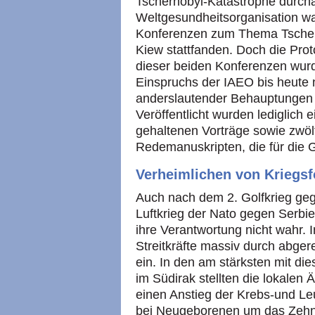
Tschernobyl-Katastrophe durch
Weltgesundheitsorganisation wa
Konferenzen zum Thema Tschern
Kiew stattfanden. Doch die Prot
dieser beiden Konferenzen wu
Einspruchs der IAEO bis heute n
anderslautender Behauptungen
Veröffentlicht wurden lediglic
gehaltenen Vorträge sowie zwöl
Redemanuskripten, die für die 
Verheimlichen von Kriegsf
Auch nach dem 2. Golfkrieg geg
Luftkrieg der Nato gegen Ser
ihre Verantwortung nicht wahr. 
Streitkräfte massiv durch abger
ein. In den am stärksten mit d
im Südirak stellten die lokalen
einen Anstieg der Krebs-und Le
bei Neugeborenen um das Zehnf