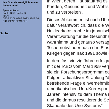
in Wien, deren Hauptauftrag es 
Ihre Spende ermöglicht unser
Engagement
Frieden, Gesundheit und Wohlst
Spendenkonto:
und zu verbreiten".
Bank: GLS Bank eG
IBAN:
DE36 4306 0967 8023 3348 00
Dieses Abkommen ist nach Über
BIC: GENODEM1GLS
dafür verantwortlich, dass die
Nuklearkatastrophe im japanisc
Suche
Verantwortung für die Gesundhe
wahrnimmt und genauso versagt 
Tschernobyl oder nach den Eins
Kriegen gegen Irak 1991 sowie
In dem fast vierzig Jahre erfo
mit der IAEO vom Mai 1959 verp
sie ein Forschungsprogramm od
Folgen radioaktiver Strahlung "
betreffende Frage einvernehmli
amerikanischen Uno-Korrespond
Jahren intensiv zu dem Thema r
und die daraus resultierende S
Skandale des Uno-Systems".