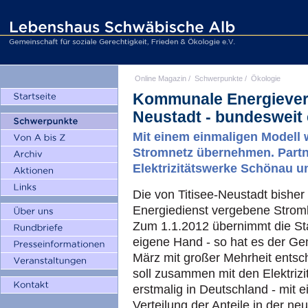
Online Magazin
/
Schwerpunkte
/
Ökologie
Kommunale Energievers
Neustadt - bundesweit 
Mit einem einmaligen Modell wi
Stromnetz übernehmen. Partne
Elektrizitätswerke Schönau un
Die von Titisee-Neustadt bisher
Energiedienst vergebene Strom
Zum 1.1.2012 übernimmt die Sta
eigene Hand - so hat es der Ge
März mit großer Mehrheit ents
soll zusammen mit den Elektriz
erstmalig in Deutschland - mit e
Verteilung der Anteile in der ne