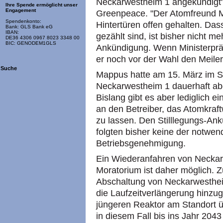
Neckarwestheim 1 angekündigt",
Ihre Spende ermöglicht unser
Engagement
Greenpeace. "Der Atomfreund Ma
Spendenkonto:
Hintertüren offen gehalten. Da
Bank: GLS Bank eG
IBAN:
gezählt sind, ist bisher nicht me
DE36 4306 0967 8023 3348 00
BIC: GENODEM1GLS
Ankündigung. Wenn Ministerprä
er noch vor der Wahl den Meiler 
Suche
Mappus hatte am 15. März im St
Neckarwestheim 1 dauerhaft abge
Bislang gibt es aber lediglich 
an den Betreiber, das Atomkraft
zu lassen. Den Stilllegungs-
folgten bisher keine der notwen
Betriebsgenehmigung.
Ein Wiederanfahren von Necka
Moratorium ist daher möglich. 
Abschaltung von Neckarwesthei
die Laufzeitverlängerung hin
jüngeren Reaktor am Standort 
in diesem Fall bis ins Jahr 204