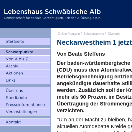
Online Magazin
/
Schwerpunkte
/
Ökologie
Neckarwestheim 1 jetzt 
Von Beate Steffens
Der baden-württembergische 
(CDU) muss dem Atomkraftwer
Betriebsgenehmigung entzieh
angekündigte dauerhafte Stil
werden. Zusätzlich soll der K
mehr als 90 Prozent im Besitz 
Übertragung der Strommenge
verzichten.
"Um an der Macht zu bleiben, h
aktuellen Atomdebatte Kreide g