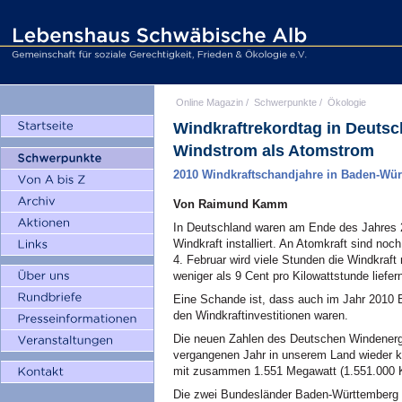
Online Magazin
/
Schwerpunkte
/
Ökologie
Windkraftrekordtag in Deuts
Windstrom als Atomstrom
2010 Windkraftschandjahre in Baden-Wü
Von Raimund Kamm
In Deutschland waren am Ende des Jahres 20
Windkraft installiert. An Atomkraft sind n
4. Februar wird viele Stunden die Windkraft
weniger als 9 Cent pro Kilowattstunde liefer
Eine Schande ist, dass auch im Jahr 2010 
den Windkraftinvestitionen waren.
Die neuen Zahlen des Deutschen Windenergi
vergangenen Jahr in unserem Land wieder krä
mit zusammen 1.551 Megawatt (1.551.000 Ki
Die zwei Bundesländer Baden-Württemberg u