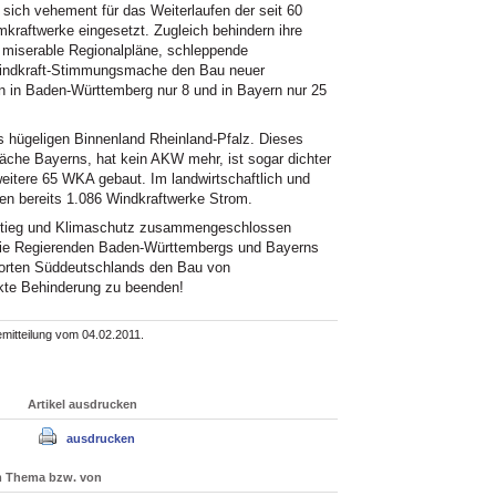
sich vehement für das Weiterlaufen der seit 60
mkraftwerke eingesetzt. Zugleich behindern ihre
 miserable Regionalpläne, schleppende
Windkraft-Stimmungsmache den Bau neuer
 in Baden-Württemberg nur 8 und in Bayern nur 25
s hügeligen Binnenland Rheinland-Pfalz. Dieses
läche Bayerns, hat kein AKW mehr, ist sogar dichter
weitere 65 WKA gebaut. Im landwirtschaftlich und
gen bereits 1.086 Windkraftwerke Strom.
usstieg und Klimaschutz zusammengeschlossen
die Regierenden Baden-Württembergs und Bayerns
ndorten Süddeutschlands den Bau von
kte Behinderung zu beenden!
mitteilung vom 04.02.2011.
Artikel ausdrucken
ausdrucken
um Thema bzw. von