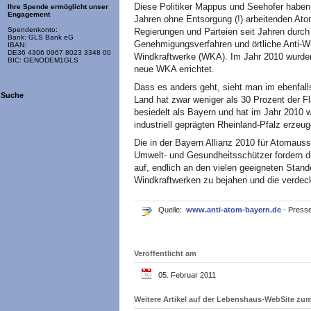
Diese Politiker Mappus und Seehofer haben 
Ihre Spende ermöglicht unser
Engagement
Jahren ohne Entsorgung (!) arbeitenden Ato
Spendenkonto:
Regierungen und Parteien seit Jahren durch
Bank: GLS Bank eG
Genehmigungsverfahren und örtliche Anti-
IBAN:
DE36 4306 0967 8023 3348 00
Windkraftwerke (WKA). Im Jahr 2010 wurden
BIC: GENODEM1GLS
neue WKA errichtet.
Dass es anders geht, sieht man im ebenfall
Suche
Land hat zwar weniger als 30 Prozent der F
besiedelt als Bayern und hat im Jahr 2010 
industriell geprägten Rheinland-Pfalz erzeu
Die in der Bayern Allianz 2010 für Atoma
Umwelt- und Gesundheitsschützer fordern 
auf, endlich an den vielen geeigneten Sta
Windkraftwerken zu bejahen und die verdec
Quelle:
www.anti-atom-bayern.de
- Presse
Veröffentlicht am
05. Februar 2011
Weitere Artikel auf der Lebenshaus-WebSite z