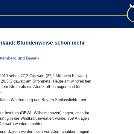
chland: Stundenweise schon mehr
rttemberg und Bayern
10 schon 27,2 Gigawatt (27,2 Millionen Kilowatt)
och 20,5 Gigawatt am Stromnetz. Heute am windreichen
 mehr Strom als die Atomkraft erzeugen und für
n.
Baden-Württemberg und Bayern Schlusslichter bei
e Instituts (DEWI, Wilhelmshaven) sagen, dass im
ftig in die Windkraft investiert wurde. 759 Anlagen
lowatt) wurden errichtet.
nd Bayern werden noch von Atomfanatikern regiert.