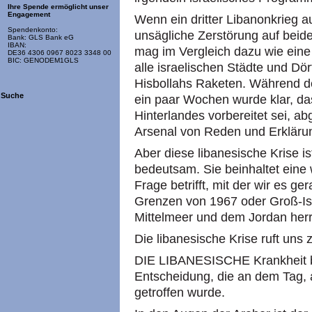
Ihre Spende ermöglicht unser
Engagement
Wenn ein dritter Libanonkrieg au
Spendenkonto:
unsägliche Zerstörung auf beide
Bank: GLS Bank eG
IBAN:
mag im Vergleich dazu wie eine
DE36 4306 0967 8023 3348 00
BIC: GENODEM1GLS
alle israelischen Städte und Dö
Hisbollahs Raketen. Während d
Suche
ein paar Wochen wurde klar, das
Hinterlandes vorbereitet sei, 
Arsenal von Reden und Erkläru
Aber diese libanesische Krise i
bedeutsam. Sie beinhaltet eine w
Frage betrifft, mit der wir es ge
Grenzen von 1967 oder Groß-Isr
Mittelmeer und dem Jordan herr
Die libanesische Krise ruft uns
DIE LIBANESISCHE Krankheit be
Entscheidung, die an dem Tag, 
getroffen wurde.