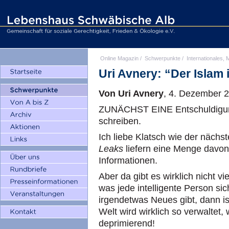
Online Magazin
/
Schwerpunkte
/
Internationales, M
Uri Avnery: “Der Islam 
Von Uri Avnery
, 4. Dezember 
ZUNÄCHST EINE Entschuldigung
schreiben.
Ich liebe Klatsch wie der nächs
Leaks
liefern eine Menge davon
Informationen.
Aber da gibt es wirklich nicht vi
was jede intelligente Person s
irgendetwas Neues gibt, dann is
Welt wird wirklich so verwaltet, 
deprimierend!