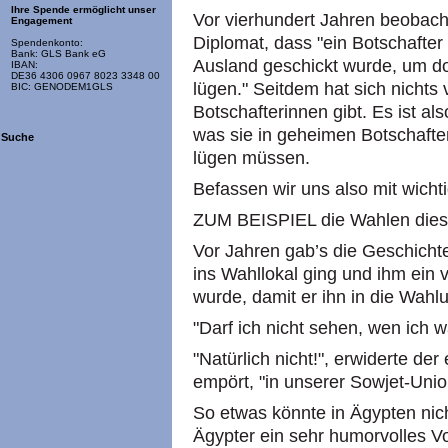
Ihre Spende ermöglicht unser
Vor vierhundert Jahren beobacht
Engagement
Diplomat, dass "ein Botschafter 
Spendenkonto:
Bank: GLS Bank eG
Ausland geschickt wurde, um d
IBAN:
DE36 4306 0967 8023 3348 00
lügen." Seitdem hat sich nichts 
BIC: GENODEM1GLS
Botschafterinnen gibt. Es ist al
was sie in geheimen Botschafte
Suche
lügen müssen.
Befassen wir uns also mit wicht
ZUM BEISPIEL die Wahlen dies
Vor Jahren gab’s die Geschicht
ins Wahllokal ging und ihm ein 
wurde, damit er ihn in die Wahl
"Darf ich nicht sehen, wen ich wä
"Natürlich nicht!", erwiderte de
empört, "in unserer Sowjet-Uni
So etwas könnte in Ägypten nic
Ägypter ein sehr humorvolles Vo