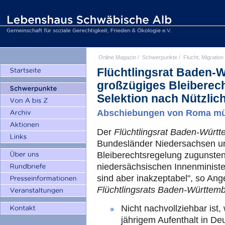
Online Magazin
/
Schwerpunkte
/
Flucht, Migration
Flüchtlingsrat Baden-W
großzügiges Bleiberecht
Selektion nach Nützlich
Abschiebungen von Roma mü
Der
Flüchtlingsrat Baden-Würt
Bundesländer Niedersachsen un
Bleiberechtsregelung zugunsten
niedersächsischen Innenminist
sind aber inakzeptabel", so Ang
Flüchtlingsrats Baden-Württem
Nicht nachvollziehbar ist
jährigem Aufenthalt in Deu