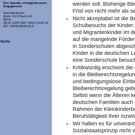
werden soll. Bisherige Bl
Ihre Spende ermöglicht unser
Engagement
Frist von nicht mehr als s
Spendenkonto:
Bank: GLS Bank eG
Nicht akzeptabel ist die 
IBAN:
DE36 4306 0967 8023 3348 00
Schulbesuchs der Kinder:
BIC: GENODEM1GLS
und Migrantenkinder im d
auf die mangelnde Förderu
Suche
in Sonderschulen abgesc
Kinder in die deutschen Le
eine Sonderschule besuc
Kritikwürdig erscheint di
in die Bleiberechtsregelun
und bedingungslose Einbe
Bleiberechtsregelung geb
Selbst wenn die Älteren ke
deutschen Familien auch -
Rahmen der Kleinkinderbe
Berufstätigkeit ihrer inzwi
Wir halten es für unveran
Sozialstaatsprinzip nicht 