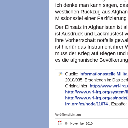
Ich denke man kann sagen, das
westlichen Rückzug aus Afghan
Missionsziel einer Pazifizierung
Der Einsatz in Afghanistan ist 
ist Ausdruck und Lackmustest 
ihre Vorherrschaft notfalls ge
ist hierfür das Instrument ihrer
muss der Krieg auf Biegen und
es die afghanische Bevölkerung
Quelle:
Informationsstelle Milita
2010/035. Erschienen in: Das ze
Original hier:
http://www.wri-irg
http://www.wri-irg.org/system/fi
http://www.wri-irg.org/es/node
irg.org/es/node/11074
. Español
Veröffentlicht am
04. November 2010