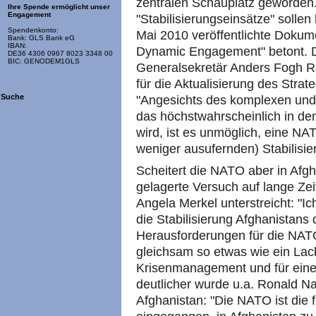
zentralen Schauplatz geworden.
Ihre Spende ermöglicht unser
Engagement
"Stabilisierungseinsätze" sollen
Spendenkonto:
Mai 2010 veröffentlichte Dokum
Bank: GLS Bank eG
IBAN:
Dynamic Engagement" betont. D
DE36 4306 0967 8023 3348 00
BIC: GENODEM1GLS
Generalsekretär Anders Fogh R
für die Aktualisierung des Strat
Suche
"Angesichts des komplexen und
das höchstwahrscheinlich in de
wird, ist es unmöglich, eine NA
weniger ausufernden) Stabilisi
Scheitert die NATO aber in Afgha
gelagerte Versuch auf lange Zeit
Angela Merkel unterstreicht: "I
die Stabilisierung Afghanistans 
Herausforderungen für die NATO 
gleichsam so etwas wie ein Lack
Krisenmanagement und für ein
deutlicher wurde u.a. Ronald N
Afghanistan: "Die NATO ist die 