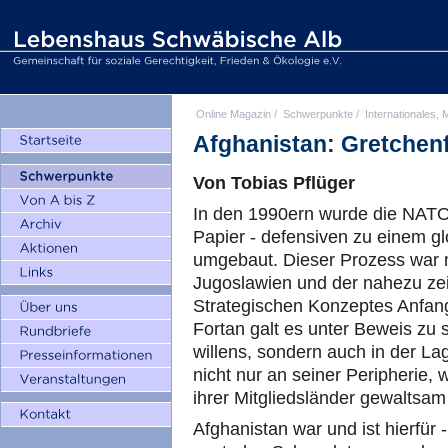
Online Magazin
/
Schwerpunkte
/
Internationales, M
Afghanistan: Gretchen
Von Tobias Pflüger
In den 1990ern wurde die NATO
Papier - defensiven zu einem gl
umgebaut. Dieser Prozess war m
Jugoslawien und der nahezu ze
Strategischen Konzeptes Anfan
Fortan galt es unter Beweis zu 
willens, sondern auch in der La
nicht nur an seiner Peripherie, 
ihrer Mitgliedsländer gewaltsa
Afghanistan war und ist hierfür 