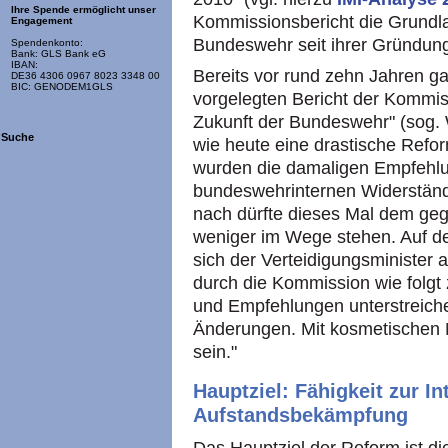
Ihre Spende ermöglicht unser
Kommissionsbericht die Grundla
Engagement
Bundeswehr seit ihrer Gründun
Spendenkonto:
Bank: GLS Bank eG
IBAN:
Bereits vor rund zehn Jahren g
DE36 4306 0967 8023 3348 00
BIC: GENODEM1GLS
vorgelegten Bericht der Kommi
Zukunft der Bundeswehr" (sog.
Suche
wie heute eine drastische Refo
wurden die damaligen Empfehlu
bundeswehrinternen Widerstände
nach dürfte dieses Mal dem ge
weniger im Wege stehen. Auf d
sich der Verteidigungsminister 
durch die Kommission wie folgt 
und Empfehlungen unterstreiche
Änderungen. Mit kosmetischen 
sein."
Hauptziel: Fähigkeit zur In
Aufstandsbekämpfung