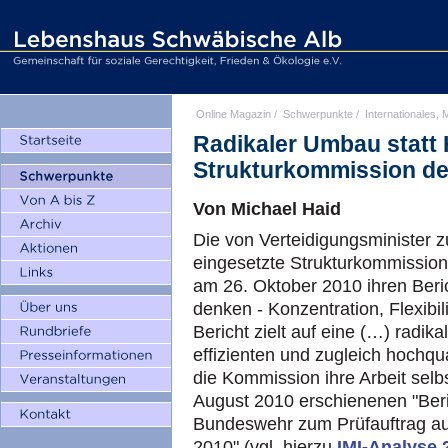
Online Magazin
/
Schwerpunkte
/
Internationales, M
Radikaler Umbau statt 
Strukturkommission d
Von Michael Haid
Die von Verteidigungsminister 
eingesetzte Strukturkommissio
am 26. Oktober 2010 ihren Beric
denken - Konzentration, Flexibilit
Bericht zielt auf eine (…) radi
effizienten und zugleich hochquali
die Kommission ihre Arbeit sel
August 2010 erschienenen "Beri
Bundeswehr zum Prüfauftrag au
2010" (vgl. hierzu
IMI-Analyse 