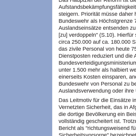
Das Hauptziel der Reform ist di
Aufstandsbekämpfungsfähigkeit
steigern. Priorität müsse daher 
Bundeswehr als Höchstgrenze 7
Auslandseinsätze entsenden zu 
[zu] verdoppeln" (S.10). Hierfür 
circa 250.000 auf ca. 180.000 S
das zivile Personal von heute 7
Dienstposten reduziert und die 
Bundesverteidigungsministeriu
unter 1.500 mehr als halbiert 
einerseits Kosten einsparen, an
Bundeswehr von Personal zu befr
Auslandsverwendung oder ihre U
Das Leitmotiv für die Einsätze 
Vernetzten Sicherheit, das in Af
die dortige Bevölkerung ein Beis
vollständig gescheitert ist. Tro
Bericht als "richtungsweisend fü
Sicherheitsvorsorge" bezeichn