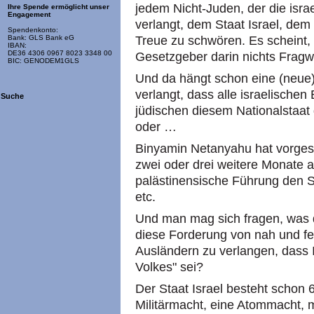
jedem Nicht-Juden, der die isra
Ihre Spende ermöglicht unser
Engagement
verlangt, dem Staat Israel, dem
Spendenkonto:
Treue zu schwören. Es scheint,
Bank: GLS Bank eG
IBAN:
DE36 4306 0967 8023 3348 00
Gesetzgeber darin nichts Fragw
BIC: GENODEM1GLS
Und da hängt schon eine (neue) 
verlangt, dass alle israelischen 
Suche
jüdischen diesem Nationalstaat
oder …
Binyamin Netanyahu hat vorges
zwei oder drei weitere Monate 
palästinensische Führung den St
etc.
Und man mag sich fragen, was d
diese Forderung von nah und fe
Ausländern zu verlangen, dass I
Volkes" sei?
Der Staat Israel besteht schon 6
Militärmacht, eine Atommacht, mi