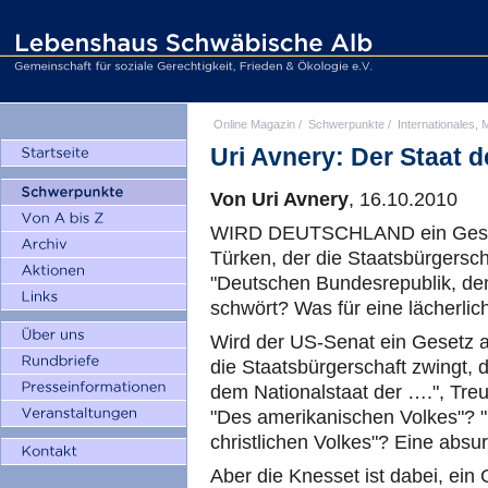
Online Magazin
/
Schwerpunkte
/
Internationales, M
Uri Avnery: Der Staat d
Von Uri Avnery
, 16.10.2010
WIRD DEUTSCHLAND ein Gesetz
Türken, der die Staatsbürgerscha
"Deutschen Bundesrepublik, dem
schwört? Was für eine lächerlic
Wird der US-Senat ein Gesetz 
die Staatsbürgerschaft zwingt, 
dem Nationalstaat der ….", Tre
"Des amerikanischen Volkes"? 
christlichen Volkes"? Eine absu
Aber die Knesset ist dabei, ein