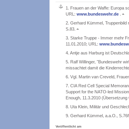
1.
Frauen an der Waffe: Europa s
URL:
www.bundeswehr.de
.
2.
Gerhard Kümmel, Truppenbild 
S.83.
3.
Starke Truppe - Immer mehr Fr
11.01.2010; URL:
www.bundesw
4.
Antje aus Harburg ist Deutschla
5.
Ralf Willinger, "Bundeswehr wirb
missachtet damit die Kinderrecht
6.
Vgl. Martin van Creveld, Frau
7.
CIA Red Cell Special Memoran
Support for the NATO-led Missio
Enough, 11.3.2010 (Übersetzung
8.
Uta Klein, Militär und Geschlech
9.
Gerhard Kümmel, a.a.O., S.76f
Veröffentlicht am