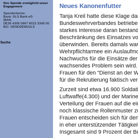
Ihre Spende ermöglicht unser
Neues Kanonenfutter
Engagement
Spendenkonto:
Tanja Kreil hatte diese Klage d
Bank: GLS Bank eG
IBAN:
Bundeswehrverbandes betrieben
DE36 4306 0967 8023 3348 00
BIC: GENODEM1GLS
starkes Interesse daran bestan
Beschränkung des Einsatzes vo
Suche
überwinden. Bereits damals war
Wehrpflichtarmee ein Auslaufmod
Nachwuchs für die Einsätze der
wachsendes Problem sein wird.
Frauen für den "Dienst an der W
für die Rekrutierung faktisch ve
Zurzeit sind etwa 16.900 Soldat
Luftwaffe(4.300) und der Marine(
Verteilung der Frauen auf die 
noch klassische Rollenmuster
Frauen entscheiden sich für de
in eher unterstützender Tätigkeit
Insgesamt sind 9 Prozent der 