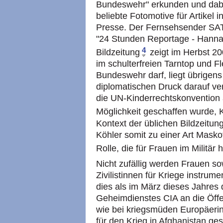
Bundeswehr" erkunden und dabei
beliebte Fotomotive für Artikel 
Presse. Der Fernsehsender SAT
"24 Stunden Reportage - Hanna
4
Bildzeitung
zeigt im Herbst 20
im schulterfreien Tarntop und F
Bundeswehr darf, liegt übrigen
diplomatischen Druck darauf ver
die UN-Kinderrechtskonvention 
Möglichkeit geschaffen wurde, 
Kontext der üblichen Bildzeitun
Köhler somit zu einer Art Masko
Rolle, die für Frauen im Militär h
Nicht zufällig werden Frauen so
Zivilistinnen für Kriege instrum
dies als im März dieses Jahres
Geheimdienstes CIA an die Öffe
wie bei kriegsmüden Europäeri
für den Krieg in Afghanistan g