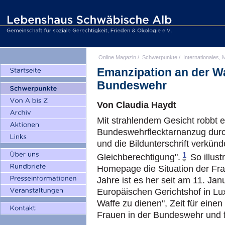
Online Magazin
/
Schwerpunkte
/
Internationales, M
Emanzipation an der Wa
Bundeswehr
Von Claudia Haydt
Mit strahlendem Gesicht robbt e
Bundeswehrflecktarnanzug durc
und die Bildunterschrift verkünde
1
Gleichberechtigung".
So illust
Homepage die Situation der Fr
Jahre ist es her seit am 11. Ja
Europäischen Gerichtshof in Lu
Waffe zu dienen", Zeit für eine
Frauen in der Bundeswehr und 