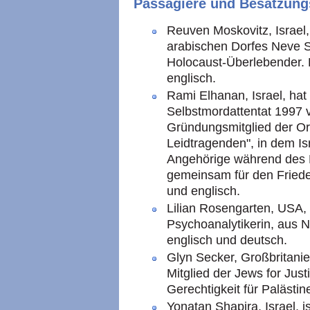
Passagiere und Besatzungs
Reuven Moskovitz, Israel,
arabischen Dorfes Neve 
Holocaust-Überlebender. E
englisch.
Rami Elhanan, Israel, ha
Selbstmordattentat 1997 
Gründungsmitglied der Org
Leidtragenden", in dem Isr
Angehörige während des K
gemeinsam für den Frieden
und englisch.
Lilian Rosengarten, USA, i
Psychoanalytikerin, aus N
englisch und deutsch.
Glyn Secker, Großbritanie
Mitglied der Jews for Just
Gerechtigkeit für Palästine
Yonatan Shapira, Israel, i