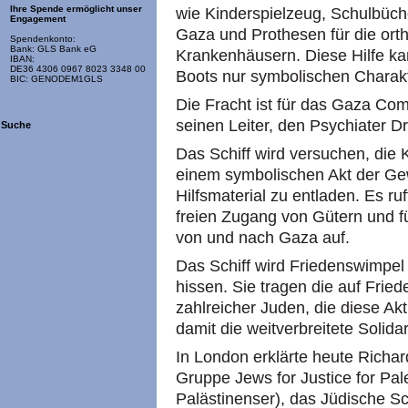
Ihre Spende ermöglicht unser
wie Kinderspielzeug, Schulbüche
Engagement
Gaza und Prothesen für die ort
Spendenkonto:
Bank: GLS Bank eG
Krankenhäusern. Diese Hilfe k
IBAN:
DE36 4306 0967 8023 3348 00
Boots nur symbolischen Charak
BIC: GENODEM1GLS
Die Fracht ist für das Gaza C
seinen Leiter, den Psychiater Dr
Suche
Das Schiff wird versuchen, die 
einem symbolischen Akt der Gewa
Hilfsmaterial zu entladen. Es r
freien Zugang von Gütern und 
von und nach Gaza auf.
Das Schiff wird Friedenswimpe
hissen. Sie tragen die auf Fr
zahlreicher Juden, die diese Ak
damit die weitverbreitete Solidar
In London erklärte heute Richa
Gruppe Jews for Justice for Pale
Palästinenser), das Jüdische Sc