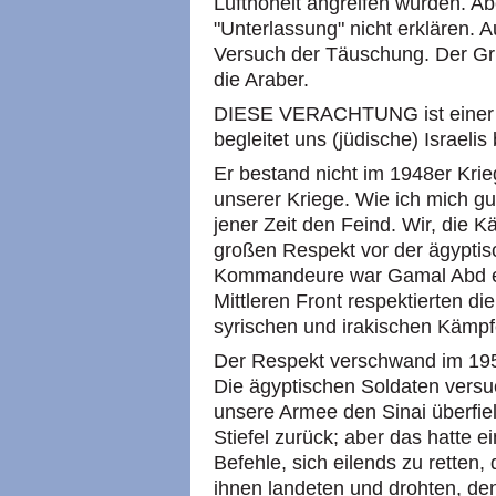
Lufthoheit angreifen würden. A
"Unterlassung" nicht erklären. A
Versuch der Täuschung. Der Grund
die Araber.
DIESE VERACHTUNG ist einer d
begleitet uns (jüdische) Israelis
Er bestand nicht im 1948er Krie
unserer Kriege. Wie ich mich gu
jener Zeit den Feind. Wir, die K
großen Respekt vor der ägyptis
Kommandeure war Gamal Abd el
Mittleren Front respektierten di
syrischen und irakischen Kämpf
Der Respekt verschwand im 195
Die ägyptischen Soldaten vers
unsere Armee den Sinai überfiel
Stiefel zurück; aber das hatte e
Befehle, sich eilends zu retten,
ihnen landeten und drohten, den