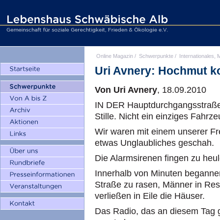
Online Magazin
/
Schwerpunkte
/
Internationales, M
Uri Avnery: Hochmut k
Von Uri Avnery
, 18.09.2010
IN DER Hauptdurchgangsstraße
Stille. Nicht ein einziges Fahrze
Wir waren mit einem unserer Fre
etwas Unglaubliches geschah.
Die Alarmsirenen fingen zu heul
Innerhalb von Minuten beganne
Straße zu rasen, Männer in Re
verließen in Eile die Häuser.
Das Radio, das an diesem Tag gew