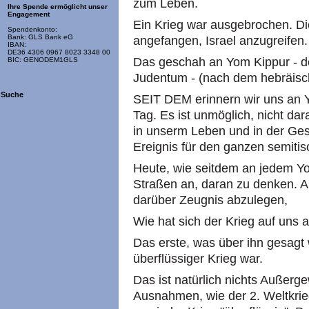
zum Leben.
Ihre Spende ermöglicht unser
Engagement
Ein Krieg war ausgebrochen. Di
Spendenkonto:
Bank: GLS Bank eG
angefangen, Israel anzugreifen.
IBAN:
DE36 4306 0967 8023 3348 00
Das geschah an Yom Kippur - d
BIC: GENODEM1GLS
Judentum - (nach dem hebräisc
Suche
SEIT DEM erinnern wir uns an Y
Tag. Es ist unmöglich, nicht d
in unserm Leben und in der Ges
Ereignis für den ganzen semiti
Heute, wie seitdem an jedem Yom
Straßen an, daran zu denken. A
darüber Zeugnis abzulegen,
Wie hat sich der Krieg auf uns 
Das erste, was über ihn gesagt 
überflüssiger Krieg war.
Das ist natürlich nichts Außer
Ausnahmen, wie der 2. Weltkrieg