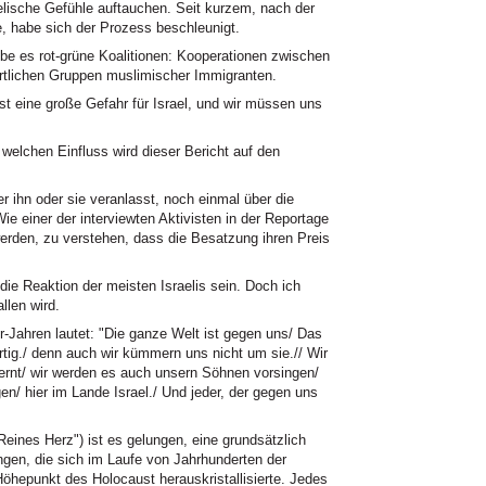
elische Gefühle auftauchen. Seit kurzem, nach der
re, habe sich der Prozess beschleunigt.
gebe es rot-grüne Koalitionen: Kooperationen zwischen
rtlichen Gruppen muslimischer Immigranten.
st eine große Gefahr für Israel, und wir müssen uns
 welchen Einfluss wird dieser Bericht auf den
r ihn oder sie veranlasst, noch einmal über die
e einer der interviewten Aktivisten in der Reportage
werden, zu verstehen, dass die Besatzung ihren Preis
die Reaktion der meisten Israelis sein. Doch ich
llen wird.
r-Jahren lautet: "Die ganze Welt ist gegen uns/ Das
ertig./ denn auch wir kümmern uns nicht um sie.// Wir
ernt/ wir werden es auch unsern Söhnen vorsingen/
n/ hier im Lande Israel./ Und jeder, der gegen uns
eines Herz") ist es gelungen, eine grundsätzlich
gen, die sich im Laufe von Jahrhunderten der
öhepunkt des Holocaust herauskristallisierte. Jedes