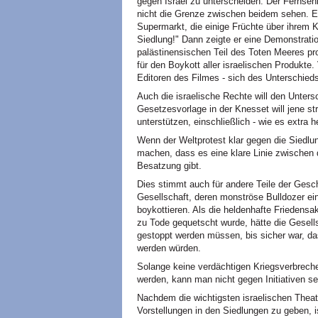
gegen Israel zu unterscheiden. Der Fernsehb
nicht die Grenze zwischen beidem sehen. Er z
Supermarkt, die einige Früchte über ihrem 
Siedlung!" Dann zeigte er eine Demonstrati
palästinensischen Teil des Toten Meeres pr
für den Boykott aller israelischen Produkte. 
Editoren des Filmes - sich des Unterschied
Auch die israelische Rechte will den Unter
Gesetzesvorlage in der Knesset will jene str
unterstützen, einschließlich - wie es extra 
Wenn der Weltprotest klar gegen die Siedlunge
machen, dass es eine klare Linie zwischen d
Besatzung gibt.
Dies stimmt auch für andere Teile der Gesch
Gesellschaft, deren monströse Bulldozer ei
boykottieren. Als die heldenhafte Friedensa
zu Tode gequetscht wurde, hätte die Gesells
gestoppt werden müssen, bis sicher war, da
werden würden.
Solange keine verdächtigen Kriegsverbrecher
werden, kann man nicht gegen Initiativen se
Nachdem die wichtigsten israelischen Theat
Vorstellungen in den Siedlungen zu geben, i