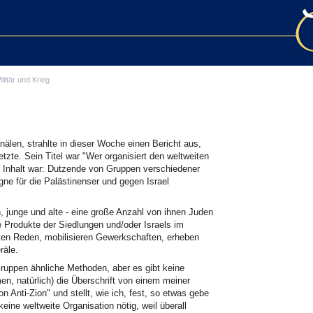
ilitär und Krieg
älen, strahlte in dieser Woche einen Bericht aus,
etzte. Sein Titel war "Wer organisiert den weltweiten
 Inhalt war: Dutzende von Gruppen verschiedener
ne für die Palästinenser und gegen Israel
n, junge und alte - eine große Anzahl von ihnen Juden
 Produkte der Siedlungen und/oder Israels im
lten Reden, mobilisieren Gewerkschaften, erheben
räle.
uppen ähnliche Methoden, aber es gibt keine
en, natürlich) die Überschrift von einem meiner
on Anti-Zion" und stellt, wie ich, fest, so etwas gebe
keine weltweite Organisation nötig, weil überall