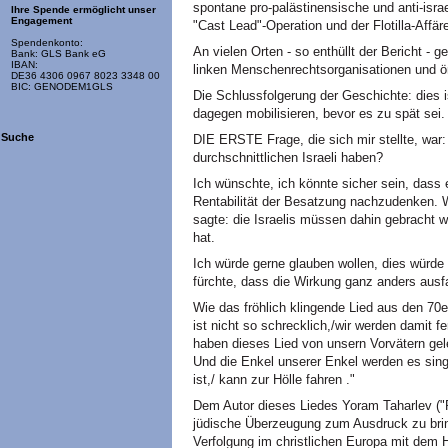
spontane pro-palästinensische und anti-isra
Ihre Spende ermöglicht unser
Engagement
"Cast Lead"-Operation und der Flotilla-Affä
Spendenkonto:
An vielen Orten - so enthüllt der Bericht - 
Bank: GLS Bank eG
IBAN:
linken Menschenrechtsorganisationen und ö
DE36 4306 0967 8023 3348 00
BIC: GENODEM1GLS
Die Schlussfolgerung der Geschichte: dies i
dagegen mobilisieren, bevor es zu spät sei.
Suche
DIE ERSTE Frage, die sich mir stellte, war:
durchschnittlichen Israeli haben?
Ich wünschte, ich könnte sicher sein, dass e
Rentabilität der Besatzung nachzudenken. Wi
sagte: die Israelis müssen dahin gebracht 
hat.
Ich würde gerne glauben wollen, dies würde 
fürchte, dass die Wirkung ganz anders ausfa
Wie das fröhlich klingende Lied aus den 70e
ist nicht so schrecklich,/wir werden damit f
haben dieses Lied von unsern Vorvätern gel
Und die Enkel unserer Enkel werden es singe
ist,/ kann zur Hölle fahren ."
Dem Autor dieses Liedes Yoram Taharlev ("R
jüdische Überzeugung zum Ausdruck zu brin
Verfolgung im christlichen Europa mit dem H