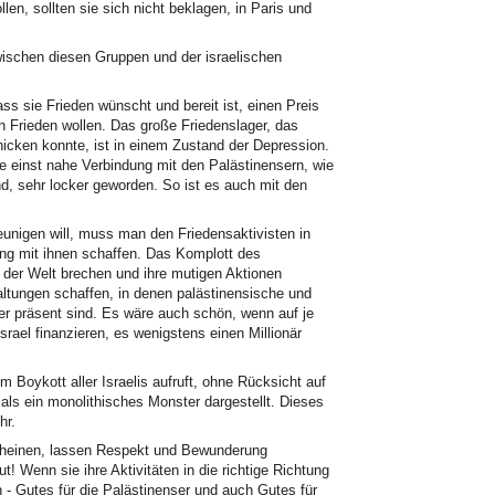
len, sollten sie sich nicht beklagen, in Paris und
schen diesen Gruppen und der israelischen
ass sie Frieden wünscht und bereit ist, einen Preis
en Frieden wollen. Das große Friedenslager, das
icken konnte, ist in einem Zustand der Depression.
ine einst nahe Verbindung mit den Palästinensern, wie
nd, sehr locker geworden. So ist es auch mit den
nigen will, muss man den Friedensaktivisten in
ng mit ihnen schaffen. Das Komplott des
der Welt brechen und ihre mutigen Aktionen
taltungen schaffen, in denen palästinensische und
er präsent sind. Es wäre auch schön, wenn auf je
Israel finanzieren, es wenigstens einen Millionär
m Boykott aller Israelis aufruft, ohne Rücksicht auf
 als ein monolithisches Monster dargestellt. Dieses
hr.
rscheinen, lassen Respekt und Bewunderung
! Wenn sie ihre Aktivitäten in die richtige Richtung
 - Gutes für die Palästinenser und auch Gutes für