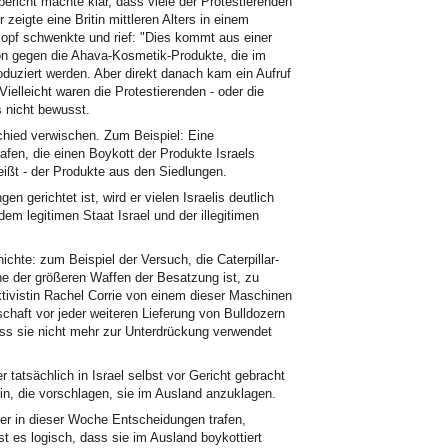
ericht machte klar, dass viele der Protestierenden
eigte eine Britin mittleren Alters in einem
Kopf schwenkte und rief: "Dies kommt aus einer
on gegen die Ahava-Kosmetik-Produkte, die im
oduziert werden. Aber direkt danach kam ein Aufruf
Vielleicht waren die Protestierenden - oder die
s nicht bewusst.
schied verwischen. Zum Beispiel: Eine
afen, die einen Boykott der Produkte Israels
heißt - der Produkte aus den Siedlungen.
n gerichtet ist, wird er vielen Israelis deutlich
em legitimen Staat Israel und der illegitimen
ichte: zum Beispiel der Versuch, die Caterpillar-
ne der größeren Waffen der Besatzung ist, zu
ktivistin Rachel Corrie von einem dieser Maschinen
chaft vor jeder weiteren Lieferung von Bulldozern
ss sie nicht mehr zur Unterdrückung verwendet
 tatsächlich in Israel selbst vor Gericht gebracht
in, die vorschlagen, sie im Ausland anzuklagen.
er in dieser Woche Entscheidungen trafen,
st es logisch, dass sie im Ausland boykottiert