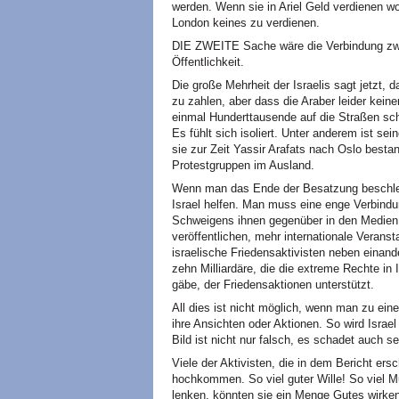
werden. Wenn sie in Ariel Geld verdienen wol
London keines zu verdienen.
DIE ZWEITE Sache wäre die Verbindung zwi
Öffentlichkeit.
Die große Mehrheit der Israelis sagt jetzt, d
zu zahlen, aber dass die Araber leider kein
einmal Hunderttausende auf die Straßen sch
Es fühlt sich isoliert. Unter anderem ist se
sie zur Zeit Yassir Arafats nach Oslo besta
Protestgruppen im Ausland.
Wenn man das Ende der Besatzung beschleu
Israel helfen. Man muss eine enge Verbindu
Schweigens ihnen gegenüber in den Medien 
veröffentlichen, mehr internationale Verans
israelische Friedensaktivisten neben einand
zehn Milliardäre, die die extreme Rechte in 
gäbe, der Friedensaktionen unterstützt.
All dies ist nicht möglich, wenn man zu eine
ihre Ansichten oder Aktionen. So wird Israel
Bild ist nicht nur falsch, es schadet auch se
Viele der Aktivisten, die in dem Bericht e
hochkommen. So viel guter Wille! So viel Mut
lenken, könnten sie ein Menge Gutes wirken