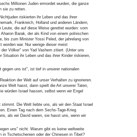
s sechs Millionen Juden ermordet wurden, die ganze
 sie zu retten.
chtjuden riskierten ihr Leben und das ihrer
änemark, Frankreich, Holland und anderen Ländern,
n Leute, die auf diese Weise gerettet wurden: vom
 Aharon Barak, der als Kind von einem polnischen
 bis zum Minister Yossi Peled, der jahrelang von
kt worden war. Nur wenige dieser meist
der Völker" von Yad Vashem zitiert. (Unter uns
r Situation ihr Leben und das ihrer Kinder riskieren,
egen uns ist", ist tief in unserer nationalen
 Reaktion der Welt auf unser Verhalten zu ignorieren.
nze Welt hasst, dann spielt die Art unserer Taten,
Sie würden Israel hassen, selbst wenn wir Engel
 stimmt. Die Welt liebte uns, als wir den Staat Israel
igten. Einen Tag nach dem Sechs-Tage-Krieg
uns, als wir David waren, sie hasst uns, wenn wir
gegen uns" nicht. Warum gibt es keine weltweite
 in Tschetschenien oder der Chinesen in Tibet?