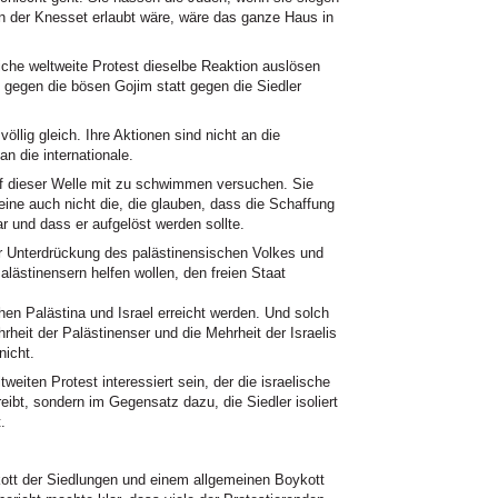
in der Knesset erlaubt wäre, wäre das ganze Haus in
iche weltweite Protest dieselbe Reaktion auslösen
ch gegen die bösen Gojim statt gegen die Siedler
lig gleich. Ihre Aktionen sind nicht an die
an die internationale.
auf dieser Welle mit zu schwimmen versuchen. Sie
eine auch nicht die, die glauben, dass die Schaffung
ar und dass er aufgelöst werden sollte.
der Unterdrückung des palästinensischen Volkes und
lästinensern helfen wollen, den freien Staat
en Palästina und Israel erreicht werden. Und solch
heit der Palästinenser und die Mehrheit der Israelis
nicht.
weiten Protest interessiert sein, der die israelische
treibt, sondern im Gegensatz dazu, die Siedler isoliert
.
t der Siedlungen und einem allgemeinen Boykott