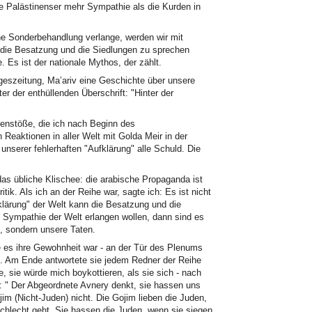
 Palästinenser mehr Sympathie als die Kurden in
ine Sonderbehandlung verlange, werden wir mit
ie Besatzung und die Siedlungen zu sprechen
. Es ist der nationale Mythos, der zählt.
Tageszeitung, Ma’ariv eine Geschichte über unsere
er der enthüllenden Überschrift: "Hinter der
stöße, die ich nach Beginn des
Reaktionen in aller Welt mit Golda Meir in der
unserer fehlerhaften "Aufklärung" alle Schuld. Die
s übliche Klischee: die arabische Propaganda ist
ritik. Als ich an der Reihe war, sagte ich: Es ist nicht
klärung" der Welt kann die Besatzung und die
e Sympathie der Welt erlangen wollen, dann sind es
, sondern unsere Taten.
 es ihre Gewohnheit war - an der Tür des Plenums
n. Am Ende antwortete sie jedem Redner der Reihe
, sie würde mich boykottieren, als sie sich - nach
: " Der Abgeordnete Avnery denkt, sie hassen uns
im (Nicht-Juden) nicht. Die Gojim lieben die Juden,
chlecht geht. Sie hassen die Juden, wenn sie siegen