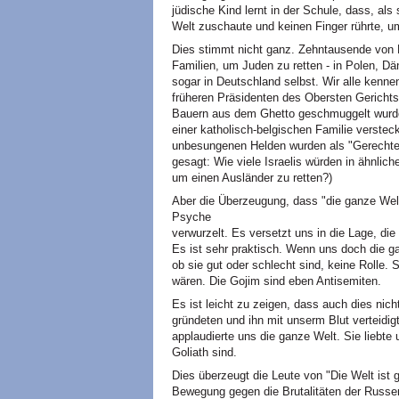
jüdische Kind lernt in der Schule, dass, al
Welt zuschaute und keinen Finger rührte, um
Dies stimmt nicht ganz. Zehntausende von Ni
Familien, um Juden zu retten - in Polen, D
sogar in Deutschland selbst. Wir alle kenne
früheren Präsidenten des Obersten Gerichts
Bauern aus dem Ghetto geschmuggelt wurde,
einer katholisch-belgischen Familie verstec
unbesungenen Helden wurden als "Gerechte 
gesagt: Wie viele Israelis würden in ähnliche
um einen Ausländer zu retten?)
Aber die Überzeugung, dass "die ganze Welt g
Psyche
verwurzelt. Es versetzt uns in die Lage, die
Es ist sehr praktisch. Wenn uns doch die ga
ob sie gut oder schlecht sind, keine Rolle. 
wären. Die Gojim sind eben Antisemiten.
Es ist leicht zu zeigen, dass auch dies nicht
gründeten und ihn mit unserm Blut verteid
applaudierte uns die ganze Welt. Sie liebte 
Goliath sind.
Dies überzeugt die Leute von "Die Welt ist 
Bewegung gegen die Brutalitäten der Russen