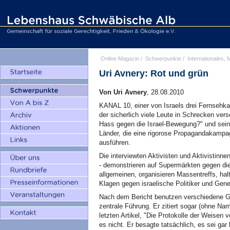
Online Magazin
/
Schwerpunkte
/
Internationales, M
Uri Avnery: Rot und grün
Von Uri Avnery
, 28.08.2010
KANAL 10, einer von Israels drei Fernsehkan
der sicherlich viele Leute in Schrecken vers
Hass gegen die Israel-Bewegung?" und sein
Länder, die eine rigorose Propagandakampag
ausführen.
Die interviewten Aktivisten und Aktivistinne
- demonstrieren auf Supermärkten gegen die
allgemeinen, organisieren Massentreffs, ha
Klagen gegen israelische Politiker und Gene
Nach dem Bericht benutzen verschiedene Gr
zentrale Führung. Er zitiert sogar (ohne Nam
letzten Artikel, "Die Protokolle der Weisen v
es nicht. Er besagte tatsächlich, es sei gar 