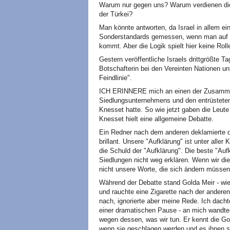
Warum nur gegen uns? Warum verdienen die
der Türkei?
Man könnte antworten, da Israel in allem e
Sonderstandards gemessen, wenn man auf d
kommt. Aber die Logik spielt hier keine Rolle
Gestern veröffentliche Israels drittgrößte 
Botschafterin bei den Vereinten Nationen unt
Feindlinie".
ICH ERINNERE mich an einen der Zusammen
Siedlungsunternehmens und den entrüsteten 
Knesset hatte. So wie jetzt gaben die Leute 
Knesset hielt eine allgemeine Debatte.
Ein Redner nach dem anderen deklamierte da
brillant. Unsere "Aufklärung" ist unter aller K
die Schuld der "Aufklärung". Die beste "Auf
Siedlungen nicht weg erklären. Wenn wir di
nicht unsere Worte, die sich ändern müssen
Während der Debatte stand Golda Meir - wie
und rauchte eine Zigarette nach der andere
nach, ignorierte aber meine Rede. Ich dachte
einer dramatischen Pause - an mich wandte
wegen dessen, was wir tun. Er kennt die Goj
wenn sie geschlagen werden und es ihnen s