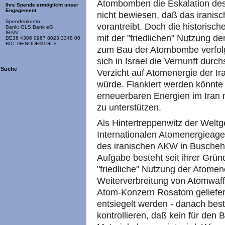
Atombomben die Eskalation des 
Ihre Spende ermöglicht unser
Engagement
nicht bewiesen, daß das irani
Spendenkonto:
vorantreibt. Doch die historisch
Bank: GLS Bank eG
IBAN:
mit der "friedlichen" Nutzung 
DE36 4306 0967 8023 3348 00
BIC: GENODEM1GLS
zum Bau der Atombombe verfolg
sich in Israel die Vernunft dur
Suche
Verzicht auf Atomenergie der Ir
würde. Flankiert werden könnte
erneuerbaren Energien im Iran m
zu unterstützen.
Als Hintertreppenwitz der Weltge
Internationalen Atomenergieage
des iranischen AKW in Buschehr
Aufgabe besteht seit ihrer Gründ
"friedliche" Nutzung der Atomen
Weiterverbreitung von Atomwaff
Atom-Konzern Rosatom geliefe
entsiegelt werden - danach best
kontrollieren, daß kein für de