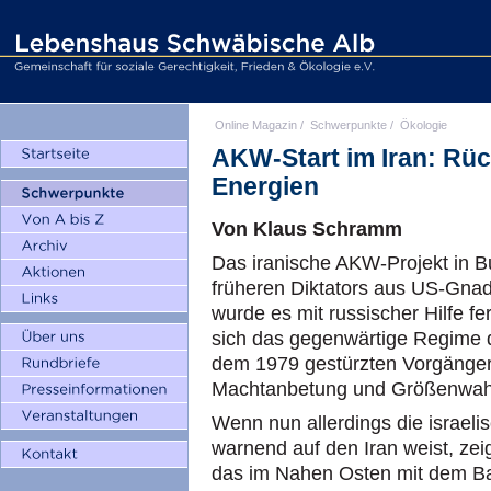
Online Magazin
/
Schwerpunkte
/
Ökologie
AKW-Start im Iran: Rüc
Energien
Von Klaus Schramm
Das iranische AKW-Projekt in B
früheren Diktators aus US-Gna
wurde es mit russischer Hilfe fer
sich das gegenwärtige Regim
dem 1979 gestürzten Vorgänger-
Machtanbetung und Größenwahn
Wenn nun allerdings die israel
warnend auf den Iran weist, zei
das im Nahen Osten mit dem Ba