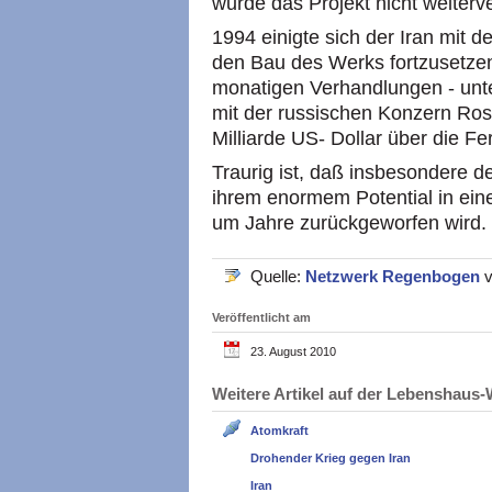
wurde das Projekt nicht weiterve
1994 einigte sich der Iran mit
den Bau des Werks fortzusetzen
monatigen Verhandlungen - unt
mit der russischen Konzern Ros
Milliarde US- Dollar über die F
Traurig ist, daß insbesondere 
ihrem enormem Potential in ei
um Jahre zurückgeworfen wird.
Quelle:
Netzwerk Regenbogen
Veröffentlicht am
23. August 2010
Weitere Artikel auf der Lebenshau
Atomkraft
Drohender Krieg gegen Iran
Iran