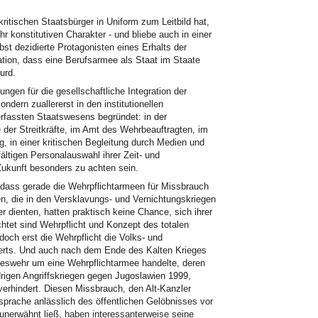
itischen Staatsbürger in Uniform zum Leitbild hat,
r konstitutiven Charakter - und bliebe auch in einer
bst dezidierte Protagonisten eines Erhalts der
tion, dass eine Berufsarmee als Staat im Staate
urd.
ngen für die gesellschaftliche Integration der
ndern zuallererst in den institutionellen
fassten Staatswesens begründet: in der
der Streitkräfte, im Amt des Wehrbeauftragten, im
, in einer kritischen Begleitung durch Medien und
gfältigen Personalauswahl ihrer Zeit- und
Zukunft besonders zu achten sein.
 dass gerade die Wehrpflichtarmeen für Missbrauch
en, die in den Versklavungs- und Vernichtungskriegen
r dienten, hatten praktisch keine Chance, sich ihrer
chtet sind Wehrpflicht und Konzept des totalen
doch erst die Wehrpflicht die Volks- und
erts. Und auch nach dem Ende des Kalten Krieges
deswehr um eine Wehrpflichtarmee handelte, deren
drigen Angriffskriegen gegen Jugoslawien 1999,
verhindert. Diesen Missbrauch, den Alt-Kanzler
prache anlässlich des öffentlichen Gelöbnisses vor
 unerwähnt ließ, haben interessanterweise seine