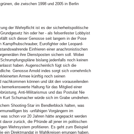
rünen, die zwischen 1998 und 2005 in Berlin
ng der Wehrpflicht ist es der sicherheitspolitische
Grundgesetz hin oder her - als felsenfester Lobbyist
fällt sich dieser Genosse seit langem in der Pose
 Kampfhubschrauber, Eurofighter oder Leopard-
zstandswahrende Einfrieren einer anachronistischen
generälen ihre Dienstposten sichern soll. Wobei
e Schrumpfungspläne bislang jedenfalls noch keinen
ranlasst haben. Augenscheinlich fügt sich die
dliche. Genosse Arnold indes sorgt sich vornehmlich
rkleinerten Armee künftig noch seinen
ird nachkommen können und übt den vorauseilenden
 bemerkenswerte Haltung für das Mitglied einer
Abrüstung, Anti-Militarismus und das Postulat Nie
- ein Kurt Schumacher würde sich im Grabe umdrehen.
chem Shooting-Star im Bendlerblock halten, was
ormunwilligen bis -unfähigen Vorgängern im
, was schon vor 20 Jahren hätte angepackt werden
 davor zurück, die Pfründe all jener im politischen
igen Wehrsystem profitieren. Es geht zum Beispiel
die ein Direktmandat in Wahlkreisen errungen haben,