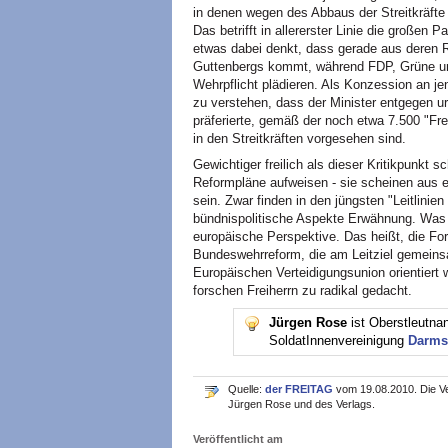
in denen wegen des Abbaus der Streitkräft
Das betrifft in allererster Linie die große
etwas dabei denkt, dass gerade aus deren R
Guttenbergs kommt, während FDP, Grüne und
Wehrpflicht plädieren. Als Konzession an j
zu verstehen, dass der Minister entgegen ur
präferierte, gemäß der noch etwa 7.500 "Fre
in den Streitkräften vorgesehen sind.
Gewichtiger freilich als dieser Kritikpunkt
Reformpläne aufweisen - sie scheinen aus e
sein. Zwar finden in den jüngsten "Leitlini
bündnispolitische Aspekte Erwähnung. Was fr
europäische Perspektive. Das heißt, die For
Bundeswehrreform, die am Leitziel gemeins
Europäischen Verteidigungsunion orientiert w
forschen Freiherrn zu radikal gedacht.
Jürgen Rose
ist Oberstleutnan
SoldatInnenvereinigung
Darms
Quelle:
der FREITAG
vom 19.08.2010. Die Ve
Jürgen Rose und des Verlags.
Veröffentlicht am