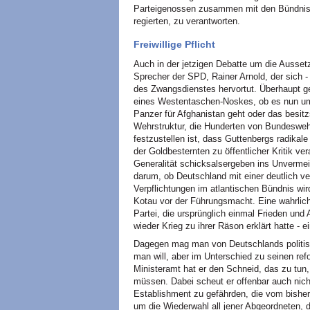
Parteigenossen zusammen mit den Bündnisg
regierten, zu verantworten.
Freiwillige Pflicht
Auch in der jetzigen Debatte um die Aussetzu
Sprecher der SPD, Rainer Arnold, der sich - 
des Zwangsdienstes hervortut. Überhaupt ge
eines Westentaschen-Noskes, ob es nun um
Panzer für Afghanistan geht oder das besit
Wehrstruktur, die Hunderten von Bundeswehr
festzustellen ist, dass Guttenbergs radikal
der Goldbesternten zu öffentlicher Kritik ve
Generalität schicksalsergeben ins Unvermei
darum, ob Deutschland mit einer deutlich ve
Verpflichtungen im atlantischen Bündnis w
Kotau vor der Führungsmacht. Eine wahrlich
Partei, die ursprünglich einmal Frieden und 
wieder Krieg zu ihrer Räson erklärt hatte 
Dagegen mag man von Deutschlands politis
man will, aber im Unterschied zu seinen ref
Ministeramt hat er den Schneid, das zu tun
müssen. Dabei scheut er offenbar auch nicht
Establishment zu gefährden, die vom bisher
um die Wiederwahl all jener Abgeordneten, 