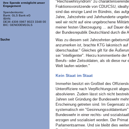
"Reichswehrsyndrom" zu charakterisierendes
Ihre Spende ermöglicht unser
Fraktionsvorsitzende von CDU/CSU, idealtyp
Engagement
sind das einzige Land im Bündnis, das aufgr
Spendenkonto:
Bank: GLS Bank eG
Jahre, Jahrzehnte und Jahrhunderte ungebro
IBAN:
weil wir nicht auf eine ungebrochene Militär
DE36 4306 0967 8023 3348 00
BIC: GENODEM1GLS
meiner festen Überzeugung … auf Dauer di
der Bundesrepublik Deutschland durch die Au
Was zu diesem seit Jahrzehnten gebetsmühl
Suche
anzumerken ist, brachte KTG lakonisch auf d
überschaubar." Gleiches gilt für die Äußeru
sei "intelligenter". Hierzu kommentierte der 
Berufs- oder Zeitsoldaten, als ob diese nur
Welt laufen würden."
Kein Staat im Staat
Immerhin besitzt ein Großteil des Offiziers
Unteroffiziere nach Verpflichtungszeit abges
absolvieren. Zudem lässt sich nicht bestreit
Jahren seit Gründung der Bundeswehr mehrhe
Erscheinung getreten sind. Im Gegensatz z
systematisch ein "Gesinnungssoldatentum" et
Bundeswehr in einer rechts- und sozialstaa
erzogen und sozialisiert worden. Der Primat
Parlamentsarmee. Und sie bleibt dies weiter