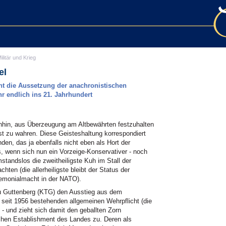
ilitär und Krieg
el
nt die Aussetzung der anachronistischen
r endlich ins 21. Jahrhundert
nhin, aus Überzeugung am Altbewährten festzuhalten
t zu wahren. Diese Geisteshaltung korrespondiert
nden, das ja ebenfalls nicht eben als Hort der
s, wenn sich nun ein Vorzeige-Konservativer - noch
standslos die zweitheiligste Kuh im Stall der
hten (die allerheiligste bleibt der Status der
emonialmacht in der NATO).
zu Guttenberg (KTG) den Ausstieg aus dem
seit 1956 bestehenden allgemeinen Wehrpflicht (die
) - und zieht sich damit den geballten Zorn
schen Establishment des Landes zu. Deren als