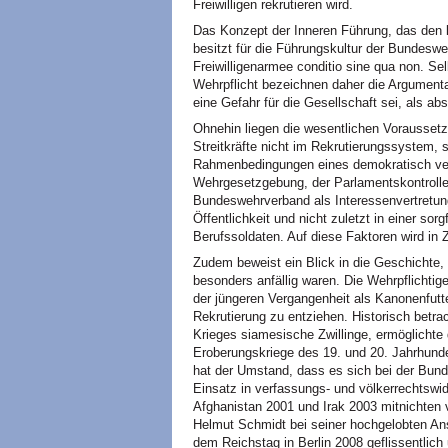
Freiwilligen rekrutieren wird.
Das Konzept der Inneren Führung, das den kr
besitzt für die Führungskultur der Bundesweh
Freiwilligenarmee conditio sine qua non. Sel
Wehrpflicht bezeichnen daher die Argumenta
eine Gefahr für die Gesellschaft sei, als abs
Ohnehin liegen die wesentlichen Voraussetzu
Streitkräfte nicht im Rekrutierungssystem, so
Rahmenbedingungen eines demokratisch ver
Wehrgesetzgebung, der Parlamentskontrolle 
Bundeswehrverband als Interessenvertretung
Öffentlichkeit und nicht zuletzt in einer sor
Berufssoldaten. Auf diese Faktoren wird in 
Zudem beweist ein Blick in die Geschichte,
besonders anfällig waren. Die Wehrpflichtig
der jüngeren Vergangenheit als Kanonenfutte
Rekrutierung zu entziehen. Historisch betra
Krieges siamesische Zwillinge, ermöglichte 
Eroberungskriege des 19. und 20. Jahrhund
hat der Umstand, dass es sich bei der Bun
Einsatz in verfassungs- und völkerrechtswi
Afghanistan 2001 und Irak 2003 mitnichten 
Helmut Schmidt bei seiner hochgelobten Ans
dem Reichstag in Berlin 2008 geflissentlich