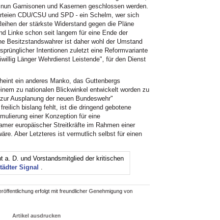
e nun Garnisonen und Kasernen geschlossen werden.
n Parteien CDU/CSU und SPD - ein Schelm, wer sich
eihen der stärkste Widerstand gegen die Pläne
 Linke schon seit langem für eine Ende der
ene Besitzstandswahrer ist daher wohl der Umstand
sprünglicher Intentionen zuletzt eine Reformvariante
iwillig Länger Wehrdienst Leistende", für den Dienst
 scheint ein anderes Manko, das Guttenbergs
inem zu nationalen Blickwinkel entwickelt worden zu
en zur Ausplanung der neuen Bundeswehr"
eilich bislang fehlt, ist die dringend gebotene
mulierung einer Konzeption für eine
amer europäischer Streitkräfte im Rahmen einer
äre. Aber Letzteres ist vermutlich selbst für einen
t a. D. und Vorstandsmitglied der kritischen
tädter Signal
.
röffentlichung erfolgt mit freundlicher Genehmigung von
Artikel ausdrucken