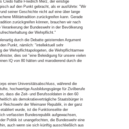
 Credo hatte Friedrich Merz, der einstige
isch auf den Punkt gebracht, als er ausführte: "Wir
und seiner Geschichte nicht auf eine über lange
chene Militärtradition zurückgreifen kann. Gerade
tradition zurückgreifen können, brauchen wir nach
e Verankerung der Bundeswehr in der Bevölkerung
frechterhaltung der Wehrpflicht."
enartig durch die Debatte geisternden Argument
en Punkt, nämlich: "intellektuell sehr
ng der Wehrpflichtapologeten, die Wehrpflichtarmee
Minister, dies sei "eine Beleidigung für unsere vielen
 einen IQ von 80 hätten und marodierend durch die
korps einen Universitätsabschluss, während die
tufte, hochwertige Ausbildungsgänge für Zivilberufe
en, dass die Zeit- und Berufssoldaten in den 60
itlich als demokratieverträgliche Staatsbürger in
ur Reichswehr der Weimarer Republik, in der ganz
abliert wurde, ist die Funktionselite der
tlich verfassten Bundesrepublik aufgewachsen,
 der Politik ist unangefochten, die Bundeswehr eine
hin, auch wenn sie sich künftig ausschließlich aus