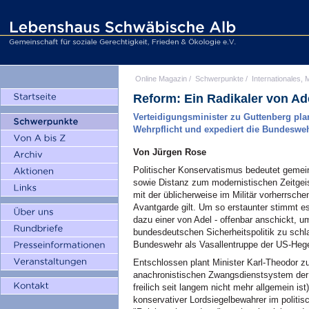
Online Magazin
/
Schwerpunkte
/
Internationales, M
Reform: Ein Radikaler von Ad
Verteidigungsminister zu Guttenberg pla
Wehrpflicht und expediert die Bundesweh
Von Jürgen Rose
Politischer Konservatismus bedeutet gemei
sowie Distanz zum modernistischen Zeitgeis
mit der üblicherweise im Militär vorherrsche
Avantgarde gilt. Um so erstaunter stimmt e
dazu einer von Adel - offenbar anschickt, um
bundesdeutschen Sicherheitspolitik zu schlac
Bundeswehr als Vasallentruppe der US-Heg
Entschlossen plant Minister Karl-Theodor 
anachronistischen Zwangsdienstsystem der 
freilich seit langem nicht mehr allgemein ist
konservativer Lordsiegelbewahrer im politi