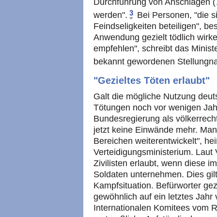
Durchführung von Anschlägen 
3
werden".
Bei Personen, "die s
Feindseligkeiten beteiligen", be
Anwendung gezielt tödlich wirke
empfehlen", schreibt das Minist
bekannt gewordenen Stellungn
"Gezieltes Töten erlaubt"
Galt die mögliche Nutzung deuts
Tötungen noch vor wenigen Jah
Bundesregierung als völkerrecht
jetzt keine Einwände mehr. Man 
Bereichen weiterentwickelt", he
Verteidigungsministerium. Laut 
Zivilisten erlaubt, wenn diese i
Soldaten unternehmen. Dies gilt 
Kampfsituation. Befürworter gez
gewöhnlich auf ein letztes Jahr 
Internationalen Komitees vom Ro