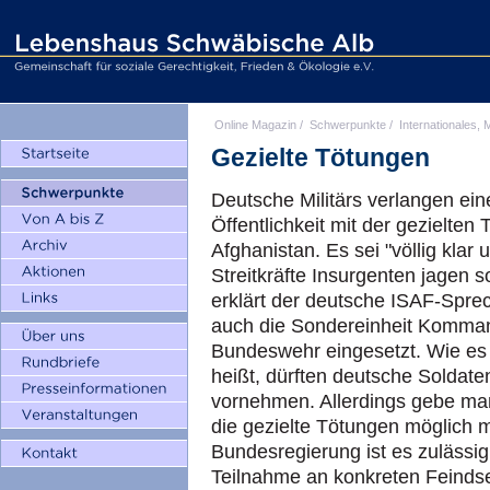
Online Magazin
/
Schwerpunkte
/
Internationales, M
Gezielte Tötungen
Deutsche Militärs verlangen ei
Öffentlichkeit mit der gezielte
Afghanistan. Es sei "völlig klar
Streitkräfte Insurgenten jagen s
erklärt der deutsche ISAF-Spre
auch die Sondereinheit Komman
Bundeswehr eingesetzt. Wie es 
heißt, dürften deutsche Soldate
vornehmen. Allerdings gebe man
die gezielte Tötungen möglich 
Bundesregierung ist es zulässi
Teilnahme an konkreten Feindsel