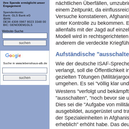
nächtlichen Überfällen, umzubr
Ihre Spende ermöglicht unser
Engagement
einem Zeitpunkt, da einflussrei
Spendenkonto:
Versuche konstatieren, Afghani
Bank: GLS Bank eG
IBAN:
unter Kontrolle zu bekommen. Er
DE36 4306 0967 8023 3348 00
BIC: GENODEM1GLS
allenfalls mit der Jagd auf einz
Website-Suche
Modell wird in rechtsgerichteten
anderem die verdeckte Kriegfü
Aufständische "ausschalt
Wie der deutsche ISAF-Sprecher
Suche in www.lebenshaus-alb.de
verlangt, soll die Öffentlichkeit
gezielten Tötungen (Militärjarg
umgehen. Es sei "völlig klar und
Westens "verfolgt und bekämpf
"ausschalten", "noch bevor sie 
Dies sei die "Aufgabe von militä
ausgebildet, ausgerüstet und tr
der Spezialeinheiten in Afghani
erheblich" erhöht habe. Das d