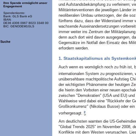
Ihre Spende ermöglicht unser
und Aufstandsbekämpfung zu verfeinern; vi
Engagement
Militärinterventionen die jeweiligen Länder
Spendenkonto:
neoliberalen Umbau unterzogen, der die sozi
Bank: GLS Bank eG
IBAN:
fünftens dazu, dass der Widerstand immer 
DE36 4306 0967 8023 3348 00
wachsende Auseinandersetzungen vorbereite
BIC: GENODEM1GLS
immer weiter ins Zentrum der Militärplanung
denn auch dort wird davon ausgegangen, da
Suche
Gegensätze im Notfall den Einsatz des Mili
erfordern werden.
1. Staatskapitalismus als Systemkon
Auch wenn es womöglich noch zu früh ist, b
internationalen System zu prognostizieren, 
unübersehbare machtpolitische Aufstieg Ch
der wichtigsten Phänomene der heutigen Zei
die hierin den Vorboten einer neuen epocha
zwischen "Demokratien" (USA und EU) und "
Wahlweise wird dabei eine "Rückkehr der Geo
Großkonkurrenz" (Nikolaus Busse) oder ein 
2
vorhergesagt.
Am deutlichsten warnten die US-Geheimdie
"Global Trends 2025" im November 2008, d
Konflikte mit dem Westen verursachen. Lies