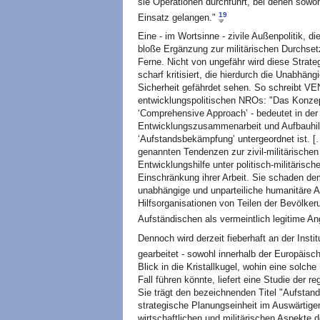
sie Operationen durchführt, bei denen sowoh
19
Einsatz gelangen."
Eine - im Wortsinne - zivile Außenpolitik, di
bloße Ergänzung zur militärischen Durchsetz
Ferne. Nicht von ungefähr wird diese Strate
scharf kritisiert, die hierdurch die Unabhäng
Sicherheit gefährdet sehen. So schreibt V
entwicklungspolitischen NROs: "Das Konzept
‘Comprehensive Approach’ - bedeutet in der
Entwicklungszusammenarbeit und Aufbauhilfe
‘Aufstandsbekämpfung’ untergeordnet ist. […
genannten Tendenzen zur zivil-militärisch
Entwicklungshilfe unter politisch-militäris
Einschränkung ihrer Arbeit. Sie schaden d
unabhängige und unparteiliche humanitäre Ak
Hilfsorganisationen von Teilen der Bevölker
Aufständischen als vermeintlich legitime Ang
Dennoch wird derzeit fieberhaft an der Inst
gearbeitet - sowohl innerhalb der Europäis
Blick in die Kristallkugel, wohin eine solch
Fall führen könnte, liefert eine Studie der 
Sie trägt den bezeichnenden Titel "Aufstan
strategische Planungseinheit im Auswärtigen
wirtschaftlichen und militärischen Aspekt