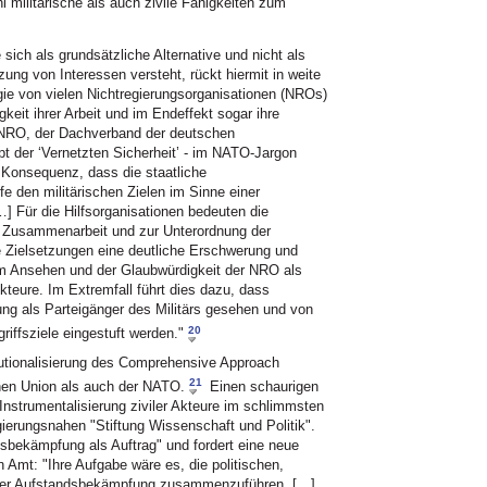
l militärische als auch zivile Fähigkeiten zum
e sich als grundsätzliche Alternative und nicht als
ung von Interessen versteht, rückt hiermit in weite
gie von vielen Nichtregierungsorganisationen (NROs)
igkeit ihrer Arbeit und im Endeffekt sogar ihre
ENRO, der Dachverband der deutschen
 der ‘Vernetzten Sicherheit’ - im NATO-Jargon
 Konsequenz, dass die staatliche
 den militärischen Zielen im Sinne einer
] Für die Hilfsorganisationen bedeuten die
en Zusammenarbeit und zur Unterordnung der
che Zielsetzungen eine deutliche Erschwerung und
em Ansehen und der Glaubwürdigkeit der NRO als
teure. Im Extremfall führt dies dazu, dass
ung als Parteigänger des Militärs gesehen und von
20
riffsziele eingestuft werden."
itutionalisierung des Comprehensive Approach
21
chen Union als auch der NATO.
Einen schaurigen
e Instrumentalisierung ziviler Akteure im schlimmsten
regierungsnahen "Stiftung Wissenschaft und Politik".
dsbekämpfung als Auftrag" und fordert eine neue
 Amt: "Ihre Aufgabe wäre es, die politischen,
e der Aufstandsbekämpfung zusammenzuführen. […]