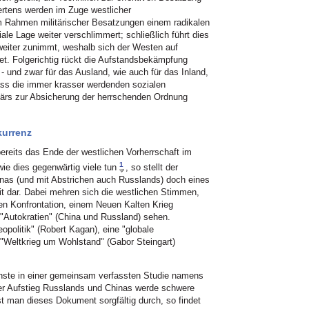
ertens werden im Zuge westlicher
 im Rahmen militärischer Besatzungen einem radikalen
ale Lage weiter verschlimmert; schließlich führt dies
weiter zunimmt, weshalb sich der Westen auf
t. Folgerichtig rückt die Aufstandsbekämpfung
 - und zwar für das Ausland, wie auch für das Inland,
ss die immer krasser werdenden sozialen
tärs zur Absicherung der herrschenden Ordnung
kurrenz
ereits das Ende der westlichen Vorherrschaft im
1
wie dies gegenwärtig viele tun
, so stellt der
inas (und mit Abstrichen auch Russlands) doch eines
t dar. Dabei mehren sich die westlichen Stimmen,
len Konfrontation, einem Neuen Kalten Krieg
Autokratien" (China und Russland) sehen.
politik" (Robert Kagan), eine "globale
"Weltkrieg um Wohlstand" (Gabor Steingart)
nste in einer gemeinsam verfassten Studie namens
er Aufstieg Russlands und Chinas werde schwere
t man dieses Dokument sorgfältig durch, so findet