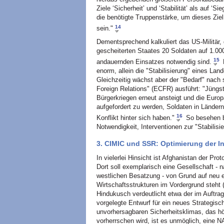
Ziele ‘Sicherheit’ und ‘Stabilität’ als auf ‘S
die benötigte Truppenstärke, um dieses Ziel 
14
sein."
Dementsprechend kalkuliert das US-Militär, d
gescheiterten Staates 20 Soldaten auf 1.00
15
andauernden Einsatzes notwendig sind.
D
enorm, allein die "Stabilisierung" eines La
Gleichzeitig wächst aber der "Bedarf" nach
Foreign Relations" (ECFR) ausführt: "Jüngs
Bürgerkriegen erneut ansteigt und die Eur
aufgefordert zu werden, Soldaten in Ländern
16
Konflikt hinter sich haben."
So besehen be
Notwendigkeit, Interventionen zur "Stabilisi
3. CIMIC und SSR: Optimierung der In
In vielerlei Hinsicht ist Afghanistan der Pro
Dort soll exemplarisch eine Gesellschaft -
westlichen Besatzung - von Grund auf neu e
Wirtschaftsstrukturen im Vordergrund steht 
Hindukusch verdeutlicht etwa der im Auftr
vorgelegte Entwurf für ein neues Strategi
unvorhersagbaren Sicherheitsklimas, das h
vorherrschen wird, ist es unmöglich, eine N