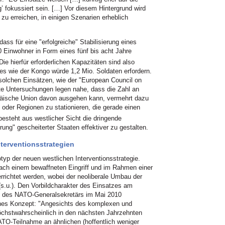
ieg’ fokussiert sein. […] Vor diesem Hintergrund wird
zu erreichen, in einigen Szenarien erheblich
ass für eine "erfolgreiche" Stabilisierung eines
0 Einwohner in Form eines fünf bis acht Jahre
ie hierfür erforderlichen Kapazitäten sind also
ndes wie der Kongo würde 1,2 Mio. Soldaten erfordern.
 solchen Einsätzen, wie der "European Council on
te Untersuchungen legen nahe, dass die Zahl an
opäische Union davon ausgehen kann, vermehrt dazu
 oder Regionen zu stationieren, die gerade einen
steht aus westlicher Sicht die dringende
erung" gescheiterter Staaten effektiver zu gestalten.
terventionsstrategien
totyp der neuen westlichen Interventionsstrategie.
 nach einem bewaffneten Eingriff und im Rahmen einer
rrichtet werden, wobei der neoliberale Umbau der
(s.u.). Den Vorbildcharakter des Einsatzes am
ag des NATO-Generalsekretärs im Mai 2010
sches Konzept: "Angesichts des komplexen und
öchstwahrscheinlich in den nächsten Jahrzehnten
ATO-Teilnahme an ähnlichen (hoffentlich weniger