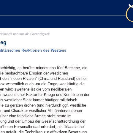
irtschaft und soziale Gerechtigkeit
ieg
ilitärischen Reaktionen des Westens
schichtig, es berührt mindestens fünf Bereiche, die
die beobachtbare Erosion der westlichen
t den "neuen Rivalen" (China und Russland) einher.
z wesentlich auch um die Frage, wer künftig die
n wird; zweitens ist die vom neoliberalen
 wesentlicher Faktor für Kriege und Konflikte in der
 westlicher Sicht immer häufiger militärisch
olle zu geraten drohen (und hierdurch ggf. westliche
rt und Charakter westlicher Militärinterventionen
über eine feindliche Armee steht heute im
tzung und der Umbau der Gesellschaftsordnung der
höheren Personalbedarf erfordert, als "klassische"
gien gefeilt, die Techniken zur effektiven Besatzung