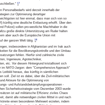
17
uschließen."
n Personalbedarfs wird derzeit innerhalb der
rategien zur Optimierung derartiger
ichtigsten ist hier einmal, dass man sich von so
 künftig eine deutliche Entlastung erhofft. Über den
 Polizei) sollen pro-westliche Machthaber in die
allzu große direkte Unterstützung am Ruder halten
lem aber auch die Europäische Union mit
18
uf der ganzen Welt tätig.
ungen, insbesondere in Afghanistan und im Irak auch
gkeiten für die Bevölkerungskontrolle und den Umbau
atzungen fehlen. Hierfür sind zahlreiche zivile
ten, Ingenieure, Agrotechniker,
n, etc. Vor diesem Hintergrund kristallisiert sich
 oder im NATO-Jargon: dem "Comprehensive Approach"
s Leitbild heraus, das künftig in sämtlichen
oll. Ziel ist es dabei, über die Zivil-militärischen
und Akteure für die Optimierung von
tzungs- und Aufstandsbekämpfungsoperationen -
chen Sicherheitsstrategie vom Dezember 2003 wurde
sätzen ist auf militärische Effizienz ziviles Chaos
eit, damit alle notwendigen zivilen Mittel in und nach
könnte einen besonderen Mehrwert erzielen, indem