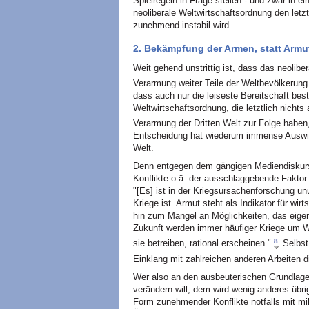
Spielregeln in Frage stellen - und zwar in ei
neoliberale Weltwirtschaftsordnung den letz
zunehmend instabil wird.
2. Bekämpfung der Armen, statt Ar
Weit gehend unstrittig ist, dass das neolib
Verarmung weiter Teile der Weltbevölkerung 
dass auch nur die leiseste Bereitschaft bes
Weltwirtschaftsordnung, die letztlich nichts
Verarmung der Dritten Welt zur Folge haben
Entscheidung hat wiederum immense Auswirk
Welt.
Denn entgegen dem gängigen Mediendiskurs s
Konflikte o.ä. der ausschlaggebende Faktor
"[Es] ist in der Kriegsursachenforschung un
Kriege ist. Armut steht als Indikator für wir
hin zum Mangel an Möglichkeiten, das eigen
Zukunft werden immer häufiger Kriege um W
8
sie betreiben, rational erscheinen."
Selbst 
Einklang mit zahlreichen anderen Arbeiten 
Wer also an den ausbeuterischen Grundlage
verändern will, dem wird wenig anderes übri
Form zunehmender Konflikte notfalls mit mil