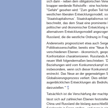
sich darin - neben dem obligatorischen Ve
knapper werdende Rohstoffe - eine hochinter
"Gefahr" gesehen wird: "Zum großen Teil fo
westlichen liberalen Entwicklungsmodell, s
‘Staatskapitalismus’. Staatskapitalismus ist
beschreibt, das dem Staat eine prominente R
politischer und ökonomischer Entwicklung 
alternativem Entwicklungsmodell angezogen
Russland, die die westliche Ordnung in Frage
Andererseits prognostiziert etwa auch Serge
Politikwissenschaftler, bereits eine "Neue Är
verschiedenen Ebenen - ökonomisch, geopoli
Konfrontation charakterisieren. Russlands 
neuen Welt folgendermaßen beschrieben: ‘D
Beziehungen wird vom Konkurrenzkampf im 
insbesondere, wenn sich dieser Konkurren
erstreckt. Das Neue an der gegenwärtigen S
Globalisierungsprozess verliert. Dies erklärt
augenblicklichen Entwicklungen als Bedroh
4
darzustellen.’"
Tatsächlich ist die Verschärfung der macht
lässt sich auf zahlreichen Ebenen feststelle
China und Russland die bislang ausschließ