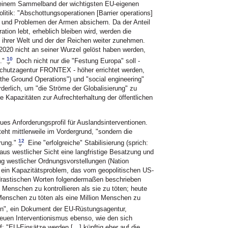
n einem Sammelband der wichtigsten EU-eigenen
politik: "Abschottungsoperationen [Barrier operations]
 und Problemen der Armen absichern. Da der Anteil
ation lebt, erheblich bleiben wird, werden die
ihrer Welt und der der Reichen weiter zunehmen.
 2020 nicht an seiner Wurzel gelöst haben werden,
10
."
Doch nicht nur die "Festung Europa" soll -
chutzagentur FRONTEX - höher errichtet werden,
the Ground Operations") und "social engineering"
erlich, um "die Ströme der Globalisierung" zu
he Kapazitäten zur Aufrechterhaltung der öffentlichen
eues Anforderungsprofil für Auslandsinterventionen.
eht mittlerweile im Vordergrund, "sondern die
12
rung."
Eine "erfolgreiche" Stabilisierung (sprich:
i aus westlicher Sicht eine langfristige Besatzung und
g westlicher Ordnungsvorstellungen (Nation
ch ein Kapazitätsproblem, das vom geopolitischen US-
 drastischen Worten folgendermaßen beschrieben
n Menschen zu kontrollieren als sie zu töten; heute
n Menschen zu töten als eine Million Menschen zu
n", ein Dokument der EU-Rüstungsagentur,
neuen Interventionismus ebenso, wie den sich
: "EU-Einsätze werden […] künftig eher auf die