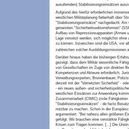
ausufernden) Stabilisierungseinsätzen ausz
Aufgrund des hierfür erforderlichen immense
westlichen Militärplanung fieberhaft über St
"Stabilisierungseinsätze" nachgedacht. Am w
genannten "Sicherheitssektorreformen" (SSR)
Aufbau von Repressionsapparaten (Armee und
Lage versetzt werden, sich möglichst ohne 
zu können. Inzwischen sind die USA, vor al
zahlreichen solcher Ausbildungsmissionen a
Darüber hinaus haben die bisherigen Erfahr
gezeigt, dass dem Militär wesentliche Fähi
von Gesellschaften im Zuge von direkten Bes
Kompetenzen und Akteure erforderlich: Juris
Verwaltungsexperten, Brunnenbauer, Poliziste
derzeit mit der "Vernetzten Sicherheit" -
- ein neues außen- und sicherheitspolitische
westlichen Einsätzen zur Anwendung kommen s
Zusammenarbeit (CIMIC) zivile Fähigkeiten 
"Stabilisierungseinsätzen" - de facto Besa
nutzbar zu machen. Schon in der Europäis
argumentiert: "Bei nahezu allen größeren Ein
gefolgt. Wir brauchen eine verstärkte Fähigk
Krisen zum Tragen kommen. […] Die Union 