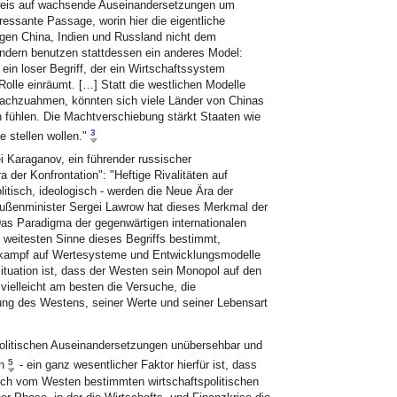
rweis auf wachsende Auseinandersetzungen um
essante Passage, worin hier die eigentliche
lgen China, Indien und Russland nicht dem
ondern benutzen stattdessen ein anderes Model:
 ein loser Begriff, der ein Wirtschaftssystem
olle einräumt. […] Statt die westlichen Modelle
nachzuahmen, könnten sich viele Länder von Chinas
 fühlen. Die Machtverschiebung stärkt Staaten wie
3
 stellen wollen."
i Karaganov, ein führender russischer
a der Konfrontation": "Heftige Rivalitäten auf
tisch, ideologisch - werden die Neue Ära der
Außenminister Sergei Lawrow hat dieses Merkmal der
as Paradigma der gegenwärtigen internationalen
weitesten Sinne dieses Begriffs bestimmt,
zkampf auf Wertesysteme und Entwicklungsmodelle
ituation ist, dass der Westen sein Monopol auf den
 vielleicht am besten die Versuche, die
ung des Westens, seiner Werte und seiner Lebensart
politischen Auseinandersetzungen unübersehbar und
5
n
- ein ganz wesentlicher Faktor hierfür ist, dass
lich vom Westen bestimmten wirtschaftspolitischen