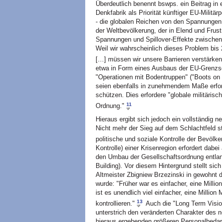
Überdeutlich benennt bswps. ein Beitrag i
Denkfabrik als Priorität künftiger EU-Militär
- die globalen Reichen von den Spannungen
der Weltbevölkerung, der in Elend und Frustr
Spannungen und Spillover-Effekte zwischen 
Weil wir wahrscheinlich dieses Problem bis
[…] müssen wir unsere Barrieren verstärken
etwa in Form eines Ausbaus der EU-Grenzs
"Operationen mit Bodentruppen" ("Boots on 
seien ebenfalls in zunehmendem Maße erford
schützen. Dies erfordere "globale militärisc
11
Ordnung."
Hieraus ergibt sich jedoch ein vollständig n
Nicht mehr der Sieg auf dem Schlachtfeld st
politische und soziale Kontrolle der Bevölke
Kontrolle) einer Krisenregion erfordert dabe
den Umbau der Gesellschaftsordnung entlan
Building). Vor diesem Hintergrund stellt si
Altmeister Zbigniew Brzezinski in gewohnt
wurde: "Früher war es einfacher, eine Millio
ist es unendlich viel einfacher, eine Millio
13
kontrollieren."
Auch die "Long Term Visio
unterstrich den veränderten Charakter des 
hieraus ergebenden größeren Personalbedarf