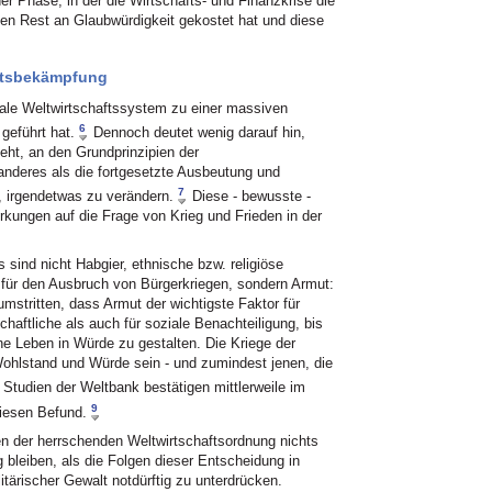
ner Phase, in der die Wirtschafts- und Finanzkrise die
ten Rest an Glaubwürdigkeit gekostet hat und diese
mutsbekämpfung
erale Weltwirtschaftssystem zu einer massiven
6
geführt hat.
Dennoch deutet wenig darauf hin,
teht, an den Grundprinzipien der
 anderes als die fortgesetzte Ausbeutung und
7
, irgendetwas zu verändern.
Diese - bewusste -
ungen auf die Frage von Krieg und Frieden in der
ind nicht Habgier, ethnische bzw. religiöse
 für den Ausbruch von Bürgerkriegen, sondern Armut:
umstritten, dass Armut der wichtigste Faktor für
tschaftliche als auch für soziale Benachteiligung, bis
e Leben in Würde zu gestalten. Die Kriege der
ohlstand und Würde sein - und zumindest jenen, die
Studien der Weltbank bestätigen mittlerweile im
9
diesen Befund.
n der herrschenden Weltwirtschaftsordnung nichts
g bleiben, als die Folgen dieser Entscheidung in
itärischer Gewalt notdürftig zu unterdrücken.