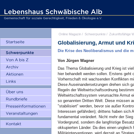
Online Magazin
/
Schwerpunkte
/
Zukunftsfähige W
Globalisierung, Armut und Kr
Die Krise des Neoliberalismus und die m
Von Jürgen Wagner
Das Thema Globalisierung und Krieg ist viel
hier behandelt werden sollen. Erstens geht 
Vorherrschaft mit wachsenden Konflikten mi
Diese Auseinandersetzungen drehen sich gan
Regeln der Weltwirtschaftsordnung bestimme
Weltwirtschaftssystem verursachte Armut ein
so genannten Dritten Welt. Diese müssen aus
"stabilisiert" werden, bevor sie außer Kontr
Interessen gefährden); drittens haben sich A
fundamental verändert. Nicht mehr der Sieg 
Vordergrund, sondern die langfristige Besa
okkupierten Länder. Da dies einen ungleich 
Militärinterventionen, wird derzeit an Strate