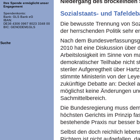
Niedergang des bröckelnden S
Ihre Spende ermöglicht unser
Engagement
Sozialstaats- und Tafeldeb
Spendenkonto:
Bank: GLS Bank eG
IBAN:
Die bewusste Trennung von Sozi
DE36 4306 0967 8023 3348 00
BIC: GENODEM1GLS
der herrschenden Politik sehr e
Nach dem Bundesverfassungsger
Suche
2010 hat eine Diskussion über 
Arbeitslosigkeit im Sinne von m
demokratischer Teilhabe nicht s
steriler Aufgeregtheit über Ha
stimmte Ministerin von der Ley
zukünftige Debatte an: Deckel a
möglichst keine Änderungen und
Sachmittelbereich.
Die Bundesregierung muss demn
höchsten Gerichts im Prinzip fas
bestehende Praxis nur besser b
Selbst den doch reichlich lebe
Richtern ist nicht aufgefallen,