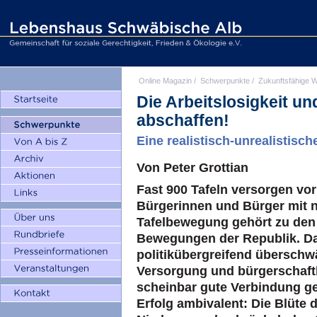
Online Magazin
/
Schwerpunkte
/
Zukunftsfähige W
Die Arbeitslosigkeit und
abschaffen!
Eine realistisch-unrealistisch
Von Peter Grottian
Fast 900 Tafeln versorgen vor
Bürgerinnen und Bürger mit 
Tafelbewegung gehört zu den 
Bewegungen der Republik. Das
politikübergreifend übersch
Versorgung und bürgerschaft
scheinbar gute Verbindung ge
Erfolg ambivalent: Die Blüte de