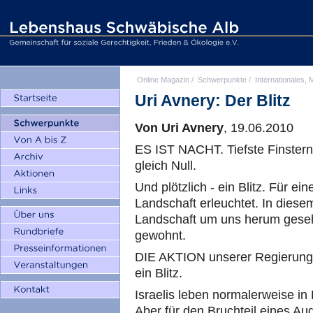
Online Magazin
/
Schwerpunkte
/
Internationales, M
Uri Avnery: Der Blitz
Von Uri Avnery
, 19.06.2010
ES IST NACHT. Tiefste Finsterni
gleich Null.
Und plötzlich - ein Blitz. Für ei
Landschaft erleuchtet. In diese
Landschaft um uns herum gesehe
gewohnt.
DIE AKTION unserer Regierung g
ein Blitz.
Israelis leben normalerweise in D
Aber für den Bruchteil eines Au