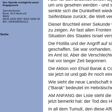
Ihre Spende ermöglicht unser
um uns gesehen werden - und s
Engagement
senkte sich die Dunkelheit wiede
Spendenkonto:
Bank: GLS Bank eG
Seifenblase zurück; die Welt ve
IBAN:
DE36 4306 0967 8023 3348 00
BIC: GENODEM1GLS
Dieser Bruchteil einer Sekunde
zu zeigen. An fast allen Fronten 
Suche
Situation des Staates Israel ver
Die Flotilla und der Angriff auf 
geschaffen. Sie war vorhanden,
im Amt ist. Aber die Verschlech
hat vor langer Zeit begonnen.
Die Aktion von Ehud Barak & Co 
sie jetzt ist und gab ihr noch ei
Wie sieht die neue Landschaft i
("Barak" bedeutet im Hebräischen
AM ANFANG der Liste steht die 
jetzt bemerkt hat: der Tod des 
In all dem Tumult, den diese Aff