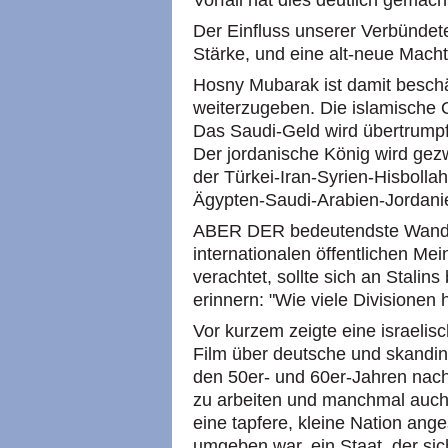
Vorfall hat dies deutlich gemach
Der Einfluss unserer Verbündete
Stärke, und eine alt-neue Macht
Hosny Mubarak ist damit besch
weiterzugeben. Die islamische O
Das Saudi-Geld wird übertrumpft
Der jordanische König wird ge
der Türkei-Iran-Syrien-Hisboll
Ägypten-Saudi-Arabien-Jordanie
ABER DER bedeutendste Wandel i
internationalen öffentlichen Mei
verachtet, sollte sich an Stali
erinnern: "Wie viele Divisionen 
Vor kurzem zeigte eine israelis
Film über deutsche und skandinav
den 50er- und 60er-Jahren nach
zu arbeiten und manchmal auch 
eine tapfere, kleine Nation ang
umgeben war, ein Staat, der si