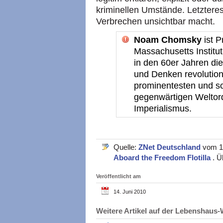
kriminellen Umstände. Letzteres
Verbrechen unsichtbar macht.
Noam Chomsky
ist P
Massachusetts Institut
in den 60er Jahren di
und Denken revolutionie
prominentesten und sch
gegenwärtigen Weltor
Imperialismus.
Quelle:
ZNet Deutschland
vom 13
Aboard the Freedom Flotilla
. Ü
Veröffentlicht am
14. Juni 2010
Weitere Artikel auf der Lebenshau