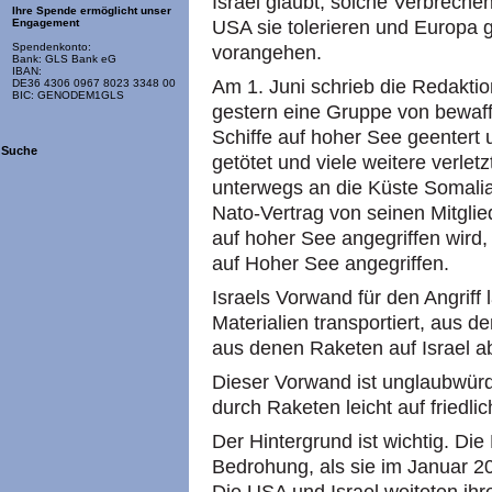
Israel glaubt, solche Verbreche
Ihre Spende ermöglicht unser
USA sie tolerieren und Europa g
Engagement
Spendenkonto:
vorangehen.
Bank: GLS Bank eG
IBAN:
Am 1. Juni schrieb die Redakti
DE36 4306 0967 8023 3348 00
BIC: GENODEM1GLS
gestern eine Gruppe von bewaf
Schiffe auf hoher See geentert
Suche
getötet und viele weitere verlet
unterwegs an die Küste Somalias
Nato-Vertrag von seinen Mitglie
auf hoher See angegriffen wird
auf Hoher See angegriffen.
Israels Vorwand für den Angriff l
Materialien transportiert, aus
aus denen Raketen auf Israel a
Dieser Vorwand ist unglaubwürd
durch Raketen leicht auf friedl
Der Hintergrund ist wichtig. Die
Bedrohung, als sie im Januar 20