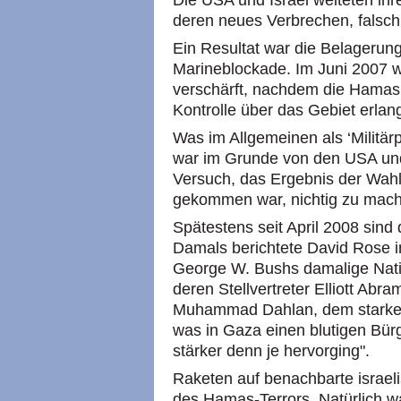
Die USA und Israel weiteten ihre
deren neues Verbrechen, falsch
Ein Resultat war die Belagerung
Marineblockade. Im Juni 2007 
verschärft, nachdem die Hamas,
Kontrolle über das Gebiet erlang
Was im Allgemeinen als ‘Militär
war im Grunde von den USA und 
Versuch, das Ergebnis der Wahl
gekommen war, nichtig zu mac
Spätestens seit April 2008 sind
Damals berichtete David Rose in
George W. Bushs damalige Natio
deren Stellvertreter Elliott Abr
Muhammad Dahlan, dem starken 
was in Gaza einen blutigen Bür
stärker denn je hervorging".
Raketen auf benachbarte israeli
des Hamas-Terrors. Natürlich wa