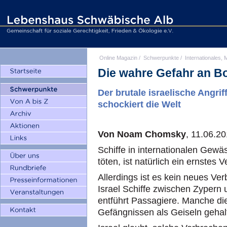
Online Magazin
/
Schwerpunkte
/
Internationales, M
Die wahre Gefahr an Bo
Der brutale israelische Angrif
schockiert die Welt
Von Noam Chomsky
, 11.06.20
Schiffe in internationalen Gew
töten, ist natürlich ein ernstes 
Allerdings ist es kein neues Ve
Israel Schiffe zwischen Zypern
entführt Passagiere. Manche di
Gefängnissen als Geiseln gehal