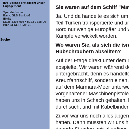
Ihre Spende ermöglicht unser
Sie waren auf dem Schiff "Ma
Engagement
Spendenkonto:
Ja. Und da handelte es sich um
Bank: GLS Bank eG
IBAN:
Teil Türken transportierte und u
DE36 4306 0967 8023 3348 00
BIC: GENODEM1GLS
Bord nur wenige Europäer und v
Kämpfe verwickelt worden.
Suche
Wo waren Sie, als sich die is
Hubschraubern abseilten?
Auf der Etage direkt unter dem
abspielte. Wir waren während d
untergebracht, denn es handelte
Kreuzfahrtschiff, sondern eine
auf dem Marmara-Meer unterwegs
vorgehaltener Maschinenpistol
haben uns in Schach gehalten, b
durchsucht und mit Kabelbinder
Zuvor war uns noch alles abge
hatten. Dann mussten wir uns h