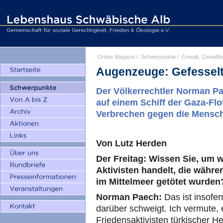
Online Magazin
/
Schwerpunkte
/
Gewalt, Gewaltfr
Augenzeuge: Gefesselt
Der Völkerrechtler Norman Pa
auf einem Schiff der Gaza-Flo
Verbrechen gegen die Mensch
Von Lutz Herden
Der Freitag: Wissen Sie, um w
Aktivisten handelt, die währen
im Mittelmeer getötet wurden
Norman Paech:
Das ist insofer
darüber schweigt. Ich vermute, 
Friedensaktivisten türkischer He