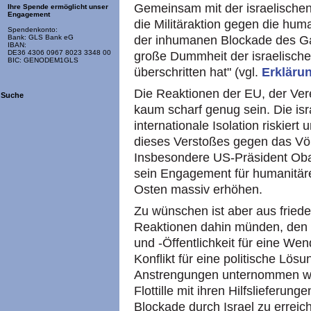
Gemeinsam mit der israelischen
Ihre Spende ermöglicht unser
Engagement
die Militäraktion gegen die hum
Spendenkonto:
der inhumanen Blockade des Ga
Bank: GLS Bank eG
IBAN:
DE36 4306 0967 8023 3348 00
große Dummheit der israelischen
BIC: GENODEM1GLS
überschritten hat" (vgl.
Erkläru
Die Reaktionen der EU, der Ver
Suche
kaum scharf genug sein. Die isr
internationale Isolation riskier
dieses Verstoßes gegen das Völk
Insbesondere US-Präsident Oba
sein Engagement für humanitär
Osten massiv erhöhen.
Zu wünschen ist aber aus frieden
Reaktionen dahin münden, den D
und -Öffentlichkeit für eine Wen
Konflikt für eine politische Lös
Anstrengungen unternommen we
Flottille mit ihren Hilfsliefer
Blockade durch Israel zu erreic