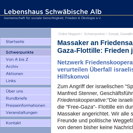
Online Magazin
/
Schwerpunkte
/
Gewalt, Gewaltfr
Massaker an Friedensa
Gaza-Flottille: Frieden j
Netzwerk Friedenskoopera
verurteilen Überfall israel
Hilfskonvoi
Zum Angriff der israelischen "Sp
Manfred Stenner, Geschäftsfüh
Friedenskooperative
:"Die israe
die "Free-Gaza"- Flottille ein du
Massaker angerichtet. Wir alle 
Freunde und politische Weggefä
von denen bisher keine Nachrich