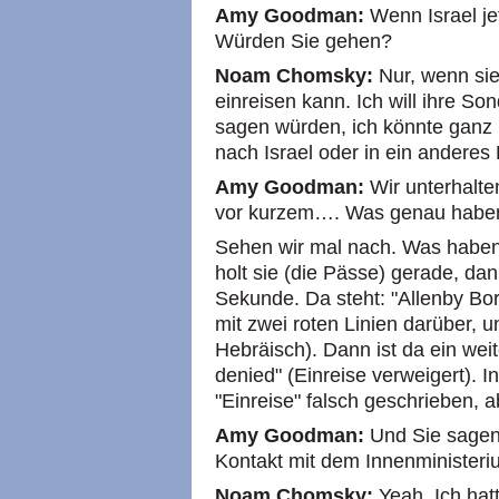
Amy Goodman:
Wenn Israel je
Würden Sie gehen?
Noam Chomsky:
Nur, wenn si
einreisen kann. Ich will ihre So
sagen würden, ich könnte ganz n
nach Israel oder in ein anderes
Amy Goodman:
Wir unterhalt
vor kurzem…. Was genau haben 
Sehen wir mal nach. Was haben 
holt sie (die Pässe) gerade, d
Sekunde. Da steht: "Allenby Bor
mit zwei roten Linien darüber, 
Hebräisch). Dann ist da ein wei
denied" (Einreise verweigert). I
"Einreise" falsch geschrieben, 
Amy Goodman:
Und Sie sagen
Kontakt mit dem Innenminister
Noam Chomsky:
Yeah. Ich hat