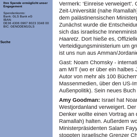
Vermerk: ‘Einreise verweigert’.
Ihre Spende ermöglicht unser
Engagement
Zeit-Universität (nahe Ramalla
Spendenkonto:
dem palästinensischen Minister
Bank: GLS Bank eG
IBAN:
DE36 4306 0967 8023 3348 00
Zunächst wurde die Entscheidun
BIC: GENODEM1GLS
sich das israelische Innenminis
Haaretz
. Dort hieße es, Offizie
Suche
Verteidigungsministerium um 
ist uns nun aus Amman/Jordanie
Gast: Noam Chomsky - internatio
am MIT (wo er über ein halbes Ja
Autor von mehr als 100 Büchern 
Massenmedien, über den US-Imp
Außenpolitik). Sein neues Buch
Amy Goodman:
Israel hat No
Westjordanland verweigert. Der 
Denker wollte einen Vortrag an d
Ramallah) halten. Außerdem wol
Ministerpräsidenten Salam Fay
stoppten israelische Grenzer 