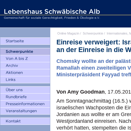
Online Magazin
/
Schwerpunkte
/
Internationales, M
Einreise verweigert: I
an der Einreise in die
Chomsky wollte an der palästi
Ramallah einen zweiteiligen V
Ministerpräsident Fayyad tref
Von Amy Goodman
, 17.05.20
Am Sonntagnachmittag (16.5.
israelischen Wachposten die Ei
Jordanien aus wollte er am Gre
Westjordanland einreisen. Nach
verhört hatten, stempelten die 