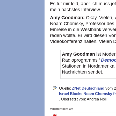
Es tut mir leid, aber ich muss je
mein nächstes Interview.
Amy Goodman:
Okay. Vielen, 
Noam Chomsky, Professor des M
Einreise in die Westbank verweig
reden wollte. Er wird diesen Vo
Videokonferenz halten. Vielen 
Amy Goodman
ist Moder
Radioprogramms ’
Democ
Stationen in Nordamerika t
Nachrichten sendet.
Quelle:
ZNet Deutschland
vom 22
Israel Blocks Noam Chomsky fr
. Übersetzt von: Andrea Noll.
Veröffentlicht am