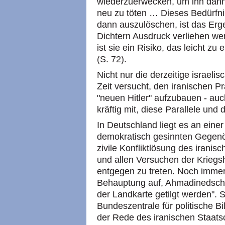
wiederzuerwecken, um ihn dann i
neu zu töten … Dieses Bedürfni
dann auszulöschen, ist das Erge
Dichtern Ausdruck verliehen w
ist sie ein Risiko, das leicht zu
(S. 72).
Nicht nur die derzeitige israeli
Zeit versucht, den iranischen
"neuen Hitler" aufzubauen - au
kräftig mit, diese Parallele und
In Deutschland liegt es an ein
demokratisch gesinnten Gegenöf
zivile Konfliktlösung des iranisc
und allen Versuchen der Krieg
entgegen zu treten. Noch immer 
Behauptung auf, Ahmadinedscha
der Landkarte getilgt werden". S
Bundeszentrale für politische B
der Rede des iranischen Staat