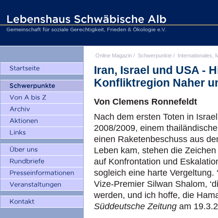
Online Magazin
/
Schwerpunkte
/
Internationales, M
Iran, Israel und USA - 
Konfliktregion Naher u
Von Clemens Ronnefeldt
Nach dem ersten Toten in Israe
2008/2009, einem thailändische
einen Raketenbeschuss aus dem
Leben kam, stehen die Zeichen 
auf Konfrontation und Eskalation:
sogleich eine harte Vergeltung. ‘
Vize-Premier Silwan Shalom, ‘di
werden, und ich hoffe, die Hamas
Süddeutsche Zeitung
am 19.3.2