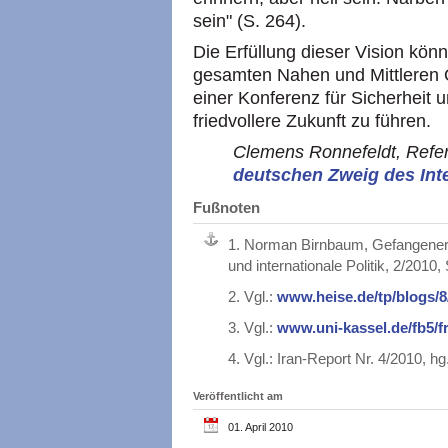
sein" (S. 264).
Die Erfüllung dieser Vision kön
gesamten Nahen und Mittleren 
einer Konferenz für Sicherheit 
friedvollere Zukunft zu führen.
Clemens Ronnefeldt, Refer
deutschen Zweig des In
Fußnoten
1.
Norman Birnbaum, Gefangener i
und internationale Politik, 2/2010, 
2.
Vgl.:
www.heise.de/tp/blogs/8
3.
Vgl.:
www.uni-kassel.de/fb5/fr
4.
Vgl.: Iran-Report Nr. 4/2010, hg.
Veröffentlicht am
01. April 2010