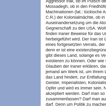
Aggressor Irak, ob im Putsch d
Mossadegh, ob in den Friedhöfe
Machinationen (lat.: tückische 
C.R.) der Kolonialmächte, ob i
Auseinandersetzung um die Ato
Gegnerschaft zu den USA. Wohi
finden Iraner Beweise für das 
herbeigeführt wird. Der Iran is
eines fortgesetzten Verrats, der
denn er ist eine existenzbegrün
gibt dieses Land, solange es Ver
existieren zu können. Oder wie 
Glauben der Iraner erklären, d
jemand am Werk ist, um ihrem 
das Land hindert, zur Entfaltu
Geister, Imperialisten, Koloniali
Opfer und wird es immer sein. Ni
akzeptiert werden. Darf man so 
zusammenfassen? Darf man auf
darf. Denn um Politik zu mache