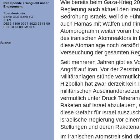
Wie bereits beim Gaza-Krieg 200
Ihre Spende ermöglicht unser
Engagement
Regierung auch aktuell den Iran 
Spendenkonto:
Bedrohung Israels, weil die Füh
Bank: GLS Bank eG
IBAN:
auch Hamas mit Waffen und Finan
DE36 4306 0967 8023 3348 00
BIC: GENODEM1GLS
Atomprogramm weiter voran trei
des iranischen Atomreaktors in 
Suche
diese Atomanlage noch zerstört
Verseuchung der gesamten Reg
Seit mehreren Jahren gibt es Vo
Angriff auf Iran. Vor der Zerstö
Militäranlagen stünde vermutlich
Hizbollah hat zwar derzeit kein 
militärischen Auseinandersetzun
vermutlich unter Druck Teherans
Raketen auf Israel abzufeuern, 
diese Gefahr für Israel auszusc
israelische Regierung vor einem 
Stellungen und deren Raketena
Im iranischen Atomstreit sind d