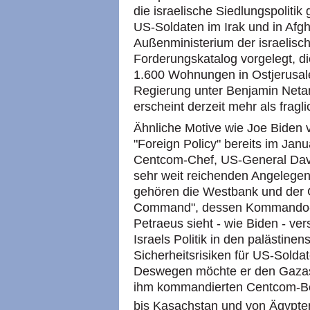
die israelische Siedlungspolit
US-Soldaten im Irak und in Afgha
Außenministerium der israelisc
Forderungskatalog vorgelegt, 
1.600 Wohnungen in Ostjerusal
Regierung unter Benjamin Net
erscheint derzeit mehr als fragli
Ähnliche Motive wie Joe Biden
"Foreign Policy" bereits im Jan
Centcom-Chef, US-General Davi
sehr weit reichenden Angelegenh
gehören die Westbank und der 
Command", dessen Kommando-Zen
Petraeus sieht - wie Biden - v
Israels Politik in den palästin
Sicherheitsrisiken für US-Soldat
Deswegen möchte er den Gazas
ihm kommandierten Centcom-Ber
bis Kasachstan und von Ägypten 