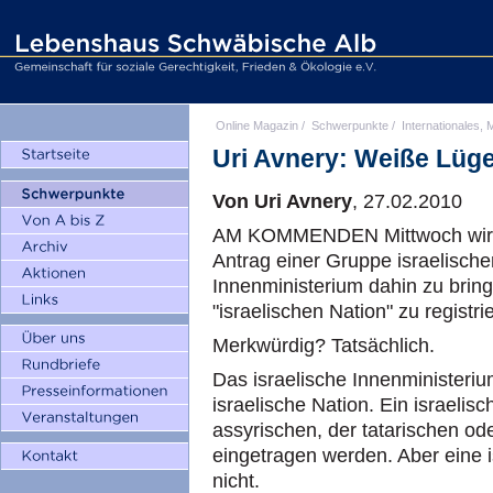
Online Magazin
/
Schwerpunkte
/
Internationales, M
Uri Avnery: Weiße Lüg
Von Uri Avnery
, 27.02.2010
AM KOMMENDEN Mittwoch wird d
Antrag einer Gruppe israelische
Innenministerium dahin zu bring
"israelischen Nation" zu registri
Merkwürdig? Tatsächlich.
Das israelische Innenministeri
israelische Nation. Ein israelis
assyrischen, der tatarischen od
eingetragen werden. Aber eine i
nicht.