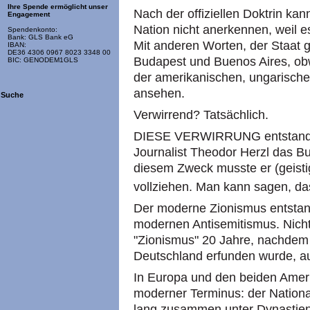
Ihre Spende ermöglicht unser
Nach der offiziellen Doktrin kann
Engagement
Nation nicht anerkennen, weil es
Spendenkonto:
Bank: GLS Bank eG
Mit anderen Worten, der Staat g
IBAN:
DE36 4306 0967 8023 3348 00
Budapest und Buenos Aires, obw
BIC: GENODEM1GLS
der amerikanischen, ungarische
ansehen.
Suche
Verwirrend? Tatsächlich.
DIESE VERWIRRUNG entstand vo
Journalist Theodor Herzl das Bu
diesem Zweck musste er (geisti
vollziehen. Man kann sagen, da
Der moderne Zionismus entstand
modernen Antisemitismus. Nicht
"Zionismus" 20 Jahre, nachdem 
Deutschland erfunden wurde, au
In Europa und den beiden Ameri
moderner Terminus: der Nation
lang zusammen unter Dynastien