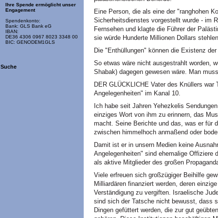
Ihre Spende ermöglicht unser
Engagement
Eine Person, die als eine der "ranghohen 
Sicherheitsdienstes vorgestellt wurde - im 
Spendenkonto:
Bank: GLS Bank eG
Fernsehen und klagte die Führer der Paläs
IBAN:
sie würde Hunderte Millionen Dollars stehle
DE36 4306 0967 8023 3348 00
BIC: GENODEM1GLS
Die "Enthüllungen" können die Existenz der
So etwas wäre nicht ausgestrahlt worden, we
Suche
Shabak) dagegen gewesen wäre. Man muss an
DER GLÜCKLICHE Vater des Knüllers war Tzv
Angelegenheiten" im Kanal 10.
Ich habe seit Jahren Yehezkelis Sendungen v
einziges Wort von ihm zu erinnern, das Mus
macht. Seine Berichte und das, was er für 
zwischen himmelhoch anmaßend oder boden
Damit ist er in unsern Medien keine Ausnah
Angelegenheiten" sind ehemalige Offiziere 
als aktive Mitglieder des großen Propagan
Viele erfreuen sich großzügiger Beihilfe gew
Milliardären finanziert werden, deren einzig
Verständigung zu vergiften. Israelische Jud
sind sich der Tatsche nicht bewusst, dass s
Dingen gefüttert werden, die zur gut geübte