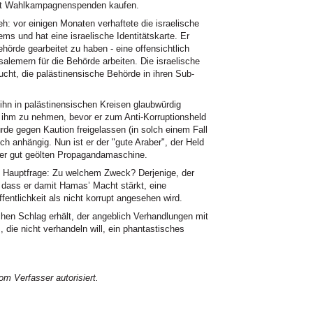
mit Wahlkampagnenspenden kaufen.
vor einigen Monaten verhaftete die israelische
ems und hat eine israelische Identitätskarte. Er
hörde gearbeitet zu haben - eine offensichtlich
alemern für die Behörde arbeiten. Die israelische
ucht, die palästinensische Behörde in ihren Sub-
n in palästinensischen Kreisen glaubwürdig
 ihm zu nehmen, bevor er zum Anti-Korruptionsheld
de gegen Kaution freigelassen (in solch einem Fall
h anhängig. Nun ist er der "gute Araber", der Held
l der gut geölten Propagandamaschine.
ne Hauptfrage: Zu welchem Zweck? Derjenige, der
 dass er damit Hamas’ Macht stärkt, eine
entlichkeit als nicht korrupt angesehen wird.
hen Schlag erhält, der angeblich Verhandlungen mit
, die nicht verhandeln will, ein phantastisches
m Verfasser autorisiert.