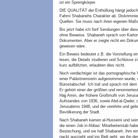
ist ein Sprengkörper.
DIE QUALITÄT der Enthüllung hängt jedoch 
Fahmi Shabanehs Charakter ab. Diskriminie
Quellen. Sie muss nach ihren eigenen Maßst
Bis jetzt habe ich fünf Sendungen über dies
ohne Beweise. Shabaneh sprach von Kartons
Dokumenten. Aber er zeigte nicht ein Dokum
gewesen wäre..
Ein Beweis bedeutet z.B. die Vorstellung e
lesen, die Details studieren und Schlüsse 
kurz aufblitzten, erlaubten dies nicht.
Noch verdächtiger ist das pornographische 
einer Palästinenserin aufgenommen wurde, di
Bürostabschef. Ich traf und sprach mit dem
Er gehört einer der größten und renomiertes
Hajj Amin, der frühere Großmufti von Jerus
Aufstandes von 1936, sowie Abd-al-Qader,
Jerusalems 1948, und der verehrte und gelie
Bevölkerung der Stadt.
Nach Shabaneh kamen al-Husseini und seine
die einen Job in Abbas’ Mitarbeiterstab habe
Bestechung, und sie half Shabaneh, ihm eine
nackt auszieht und ins Bett geht, wo ihn d