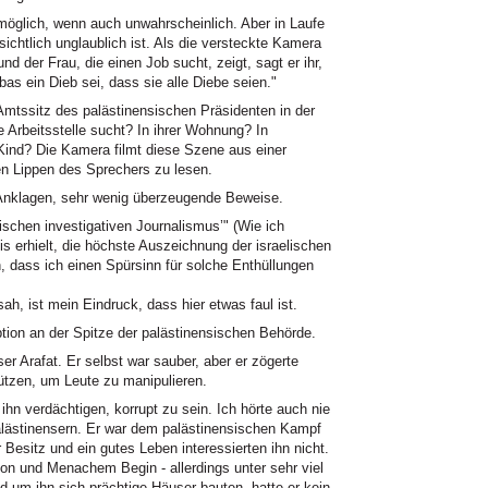
möglich, wenn auch unwahrscheinlich. Aber in Laufe
ichtlich unglaublich ist. Als die versteckte Kamera
nd der Frau, die einen Job sucht, zeigt, sagt er ihr,
as ein Dieb sei, dass sie alle Diebe seien."
Amtssitz des palästinensischen Präsidenten in der
e Arbeitsstelle sucht? In ihrer Wohnung? In
Kind? Die Kamera filmt diese Szene aus einer
en Lippen des Sprechers zu lesen.
 Anklagen, sehr wenig überzeugende Beweise.
ischen investigativen Journalismus’" (Wie ich
is erhielt, die höchste Auszeichnung der israelischen
, dass ich einen Spürsinn für solche Enthüllungen
h, ist mein Eindruck, dass hier etwas faul ist.
on an der Spitze der palästinensischen Behörde.
r Arafat. Er selbst war sauber, aber er zögerte
nützen, um Leute zu manipulieren.
 ihn verdächtigen, korrupt zu sein. Ich hörte auch nie
lästinensern. Er war dem palästinensischen Kampf
r Besitz und ein gutes Leben interessierten ihn nicht.
ion und Menachem Begin - allerdings unter sehr viel
 um ihn sich prächtige Häuser bauten, hatte er kein