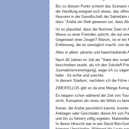
Bis zu diesem Punkt scheint das Szenario 
der Handlung ereignet sich etwas, das offens
Husseini in der Gesellschaft der Sekretärin u
dass "Arafat ein Dieb gewesen sei, dass Abb
Ist es plausibel, dass die Nummer Zwei im 
Weise zu einer Fremden spricht, die nur ein
Gegenwart einer Zeugin? Warum, ist er ein 
Entfernung, die es unmöglich macht, von d
Alles in allem: pikante und haarsträubende
Nach 40 Jahren im Job als "Vater des israel
beschrieben wurde, als ich den Sokoloff-Pre
Journalistenvereinigung), wage ich zu sagen
habe - für echte und unechte.
In diesem Stadium, nachdem ich die Filme sa
ZWEIFELLOS gibt es da eine Menge Korrupti
Es begann schon während der Zeit von Yasse
nicht, Korruption als eines der Mittel zu be
Keiner, der Arafat persönlich kannte, konnte
Anklagen oder Geschwätz dieser Art von Pa
und ihn zu führen) völlig ergeben. Materielle
In dieser Hinsicht war er wie David Ben-Gur
härteren Umständen. Während die Leute rund