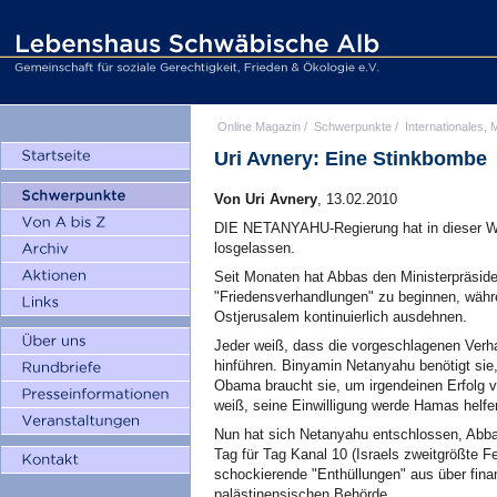
Online Magazin
/
Schwerpunkte
/
Internationales, M
Uri Avnery: Eine Stinkbombe
Von Uri Avnery
, 13.02.2010
DIE NETANYAHU-Regierung hat in dieser W
losgelassen.
Seit Monaten hat Abbas den Ministerpräsiden
"Friedensverhandlungen" zu beginnen, währe
Ostjerusalem kontinuierlich ausdehnen.
Jeder weiß, dass die vorgeschlagenen Ver
hinführen. Binyamin Netanyahu benötigt si
Obama braucht sie, um irgendeinen Erfolg v
weiß, seine Einwilligung werde Hamas helfen,
Nun hat sich Netanyahu entschlossen, Abbas 
Tag für Tag Kanal 10 (Israels zweitgrößte
schockierende "Enthüllungen" aus über fina
palästinensischen Behörde.