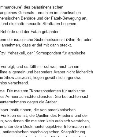
Kommandeure" des palästinensischen
Rang eines Generals - erschien im israelischen
tinensischen Behörde und der Fatah-Bewegung an,
n und ekelhafte sexuelle Straftaten begehen.
 Behörde und der Fatah gefährden.
nn der israelische Sicherheitsdienst (Shin Bet oder
nehmen, dass er tief mit darin steckt.
i Yehezkeli, der "Korrespondent für arabische
erfolgt, und es fällt mir schwer, mich an ein
lime allgemein und besonders Araber nicht lächerlich
die Show auswählt, liegen gewöhnlich irgendwo
los verachtend.
me. Die meisten "Korrespondenten für arabische
des Armeenachrichtendienstes. Sie betrachten sich
daunternehmens gegen die Araber.
isser Institutionen, die von amerikanischen
e Funktion es ist, die Quellen des Friedens und der
en, von denen die meisten kein arabisch verstehen,
ie unter dem Deckmantel objektiver Information mit
n, antiarabischen psychologischen Kriegsführung