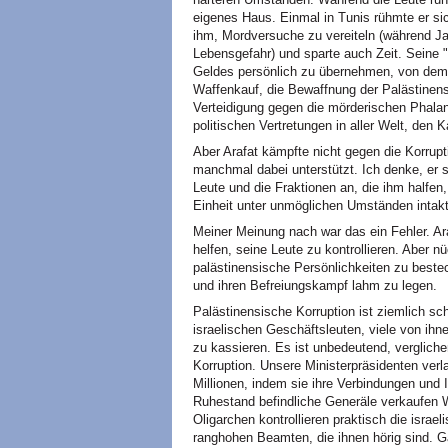
eigenes Haus. Einmal in Tunis rühmte er sic
ihm, Mordversuche zu vereiteln (während Ja
Lebensgefahr) und sparte auch Zeit. Seine "
Geldes persönlich zu übernehmen, von dem 
Waffenkauf, die Bewaffnung der Palästinense
Verteidigung gegen die mörderischen Phalang
politischen Vertretungen in aller Welt, den
Aber Arafat kämpfte nicht gegen die Korruptio
manchmal dabei unterstützt. Ich denke, er s
Leute und die Fraktionen an, die ihm halfen
Einheit unter unmöglichen Umständen intakt
Meiner Meinung nach war das ein Fehler. Ar
helfen, seine Leute zu kontrollieren. Aber n
palästinensische Persönlichkeiten zu beste
und ihren Befreiungskampf lahm zu legen.
Palästinensische Korruption ist ziemlich s
israelischen Geschäftsleuten, viele von ih
zu kassieren. Es ist unbedeutend, verglich
Korruption. Unsere Ministerpräsidenten verl
Millionen, indem sie ihre Verbindungen und 
Ruhestand befindliche Generäle verkaufen W
Oligarchen kontrollieren praktisch die israel
ranghohen Beamten, die ihnen hörig sind.