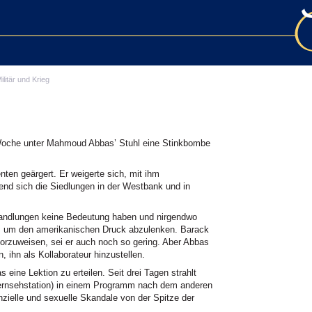
ilitär und Krieg
oche unter Mahmoud Abbas’ Stuhl eine Stinkbombe
ten geärgert. Er weigerte sich, mit ihm
nd sich die Siedlungen in der Westbank und in
handlungen keine Bedeutung haben und nirgendwo
e, um den amerikanischen Druck abzulenken. Barack
orzuweisen, sei er auch noch so gering. Aber Abbas
 ihn als Kollaborateur hinzustellen.
eine Lektion zu erteilen. Seit drei Tagen strahlt
 Fernsehstation) in einem Programm nach dem anderen
nzielle und sexuelle Skandale von der Spitze der