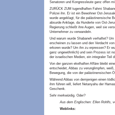
Senatoren und Kongressleute ganz offen 
ZURÜCK ZUM tugendhaften Fahmi Shabaneh: 
Polizei ihn. Er ist ein Bewohner Ost-Jerusal
wurde angeklagt, für die palästinensische Be
absurde Anklage, da Hunderte von Ost-Jerus
Regierung schließt ihre Augen, weil sie vers
Unternehmer zu verwandeln.
Und warum wurde Shabaneh verhaftet? Um ih
erscheinen zu lassen und den Verdacht von
erkoren wurde? Um ihn zu erpressen? Er wur
ganz ungewöhnlich) und sein Prozess ist noc
der israelischen Medien, ein integraler Tei
Von der ganzen ekelhaften Affäre bleibt ei
entscheidet, Abbas zu verunglimpfen, weiß,
Bewegung, die von der palästinensischen Öff
Während Abbas von demjenigen einen tödlic
ihm führen will, liefert Netanyahu der Hamas
Geschenk.
Sehr merkwürdig. Oder?
Aus dem Englischen: Ellen Rohlfs, vo
Weblinks: