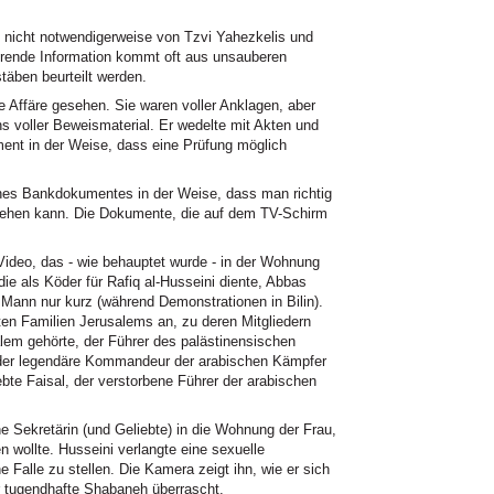
nicht notwendigerweise von Tzvi Yahezkelis und
rende Information kommt oft aus unsauberen
äben beurteilt werden.
e Affäre gesehen. Sie waren voller Anklagen, aber
 voller Beweismaterial. Er wedelte mit Akten und
ent in der Weise, dass eine Prüfung möglich
ines Bankdokumentes in der Weise, dass man richtig
ziehen kann. Die Dokumente, die auf dem TV-Schirm
Video, das - wie behauptet wurde - in der Wohnung
e als Köder für Rafiq al-Husseini diente, Abbas
 Mann nur kurz (während Demonstrationen in Bilin).
ten Familien Jerusalems an, zu deren Mitgliedern
alem gehörte, der Führer des palästinensischen
 der legendäre Kommandeur der arabischen Kämpfer
bte Faisal, der verstorbene Führer der arabischen
 Sekretärin (und Geliebte) in die Wohnung der Frau,
n wollte. Husseini verlangte eine sexuelle
 Falle zu stellen. Die Kamera zeigt ihn, wie er sich
er tugendhafte Shabaneh überrascht.