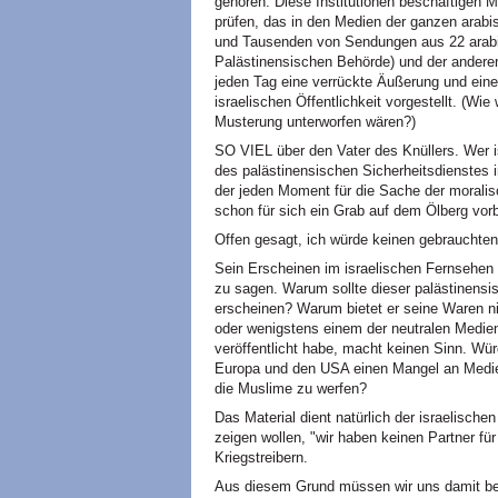
gehören. Diese Institutionen beschäftigen 
prüfen, das in den Medien der ganzen arabi
und Tausenden von Sendungen aus 22 arabis
Palästinensischen Behörde) und der anderen
jeden Tag eine verrückte Äußerung und eine
israelischen Öffentlichkeit vorgestellt. (Wi
Musterung unterworfen wären?)
SO VIEL über den Vater des Knüllers. Wer i
des palästinensischen Sicherheitsdienstes i
der jeden Moment für die Sache der moralisc
schon für sich ein Grab auf dem Ölberg vorb
Offen gesagt, ich würde keinen gebrauchte
Sein Erscheinen im israelischen Fernsehen 
zu sagen. Warum sollte dieser palästinensi
erscheinen? Warum bietet er seine Waren ni
oder wenigstens einem der neutralen Medie
veröffentlicht habe, macht keinen Sinn. W
Europa und den USA einen Mangel an Medie
die Muslime zu werfen?
Das Material dient natürlich der israelische
zeigen wollen, "wir haben keinen Partner für
Kriegstreibern.
Aus diesem Grund müssen wir uns damit bef