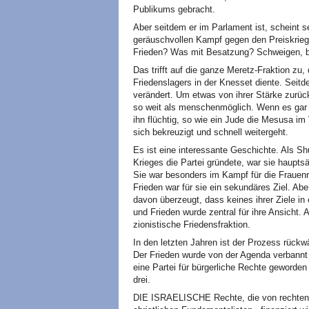
Publikums gebracht.
Aber seitdem er im Parlament ist, scheint s
geräuschvollen Kampf gegen den Preiskrieg
Frieden? Was mit Besatzung? Schweigen, bi
Das trifft auf die ganze Meretz-Fraktion zu, 
Friedenslagers in der Knesset diente. Sei
verändert. Um etwas von ihrer Stärke zurück
so weit als menschenmöglich. Wenn es gar 
ihn flüchtig, so wie ein Jude die Mesusa im
sich bekreuzigt und schnell weitergeht.
Es ist eine interessante Geschichte. Als S
Krieges die Partei gründete, war sie hauptsä
Sie war besonders im Kampf für die Frauenr
Frieden war für sie ein sekundäres Ziel. Ab
davon überzeugt, dass keines ihrer Ziele in
und Frieden wurde zentral für ihre Ansicht. 
zionistische Friedensfraktion.
In den letzten Jahren ist der Prozess rück
Der Frieden wurde von der Agenda verbannt 
eine Partei für bürgerliche Rechte geworde
drei.
DIE ISRAELISCHE Rechte, die von rechten 