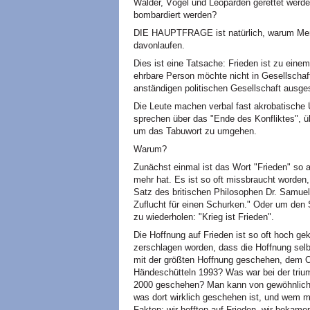
Wälder, Vögel und Leoparden gerettet werd
bombardiert werden?
DIE HAUPTFRAGE ist natürlich, warum Men
davonlaufen.
Dies ist eine Tatsache: Frieden ist zu ein
ehrbare Person möchte nicht in Gesellschaft
anständigen politischen Gesellschaft ausg
Die Leute machen verbal fast akrobatische 
sprechen über das "Ende des Konfliktes", ü
um das Tabuwort zu umgehen.
Warum?
Zunächst einmal ist das Wort "Frieden" so 
mehr hat. Es ist so oft missbraucht worden
Satz des britischen Philosophen Dr. Samuel 
Zuflucht für einen Schurken." Oder um den
zu wiederholen: "Krieg ist Frieden".
Die Hoffnung auf Frieden ist so oft hoch g
zerschlagen worden, dass die Hoffnung sel
mit der größten Hoffnung geschehen, dem
Händeschütteln 1993? Was war bei der tri
2000 geschehen? Man kann von gewöhnlichen
was dort wirklich geschehen ist, und wem m
Fakten: wir hofften auf Frieden, wir bekame