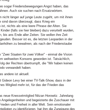
wo sogar Friedensbewegungen Angst haben, das
wähnen. Auch sie suchen nach Ersatzwörtern.
n nicht länger auf junge Leute zugeht, um mit ihnen
e sind davon überzeugt, dass Krieg ein
ist, nichts als eine leere Phrase der Alten. Sie
inder (falls sie hier bleiben) dazu verurteilt wurden,
 bis ans Ende aller Zeiten. Sie wollen ihre Zeit
geuden. Besser ist es, die letzten Leoparden in der
lanhöhen zu bewahren, als nach der Friedenstaube
n "Zwei Staaten für zwei Völker" - einmal die Vision
nem weltweiten Konsens geworden ist. Tatsächlich,
folg der Rechten übertrumpft, die "Wir haben keinen
Credo verwandelt haben.
es andere ist aktuell.
Gideon Levy bei einer TV-Talk-Show, dass in der
es Mitglied mehr ist, für das der Frieden das
as neue Knessetmitglied Nitzan Horowitz. Jahrelang
le Angelegenheiten und begeisterte die Zuschauer mit
eden und Freiheit in aller Welt. Sein emotionaler
eiligten zu identifizieren, hat ihm die Zuneigung des