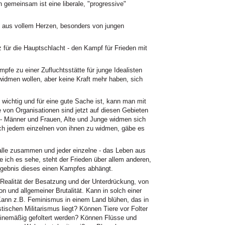
emeinsam ist eine liberale, "progressive"
e aus vollem Herzen, besonders von jungen
z für die Hauptschlacht - den Kampf für Frieden mit
fe zu einer Zufluchtsstätte für junge Idealisten
widmen wollen, aber keine Kraft mehr haben, sich
 wichtig und für eine gute Sache ist, kann man mit
e von Organisationen sind jetzt auf diesen Gebieten
- Männer und Frauen, Alte und Junge widmen sich
ich jedem einzelnen von ihnen zu widmen, gäbe es
 alle zusammen und jeder einzelne - das Leben aus
 ich es sehe, steht der Frieden über allem anderen,
Ergebnis dieses einen Kampfes abhängt.
 Realität der Besatzung und der Unterdrückung, von
n und allgemeiner Brutalität. Kann in solch einer
? Kann z.B. Feminismus in einem Land blühen, das in
schen Militarismus liegt? Können Tiere vor Folter
tinemäßig gefoltert werden? Können Flüsse und