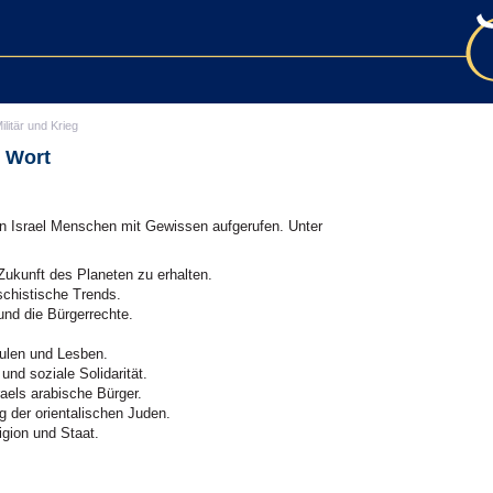
ilitär und Krieg
e Wort
srael Menschen mit Gewissen aufgerufen. Unter
ukunft des Planeten zu erhalten.
chistische Trends.
nd die Bürgerrechte.
ulen und Lesben.
und soziale Solidarität.
aels arabische Bürger.
 der orientalischen Juden.
gion und Staat.