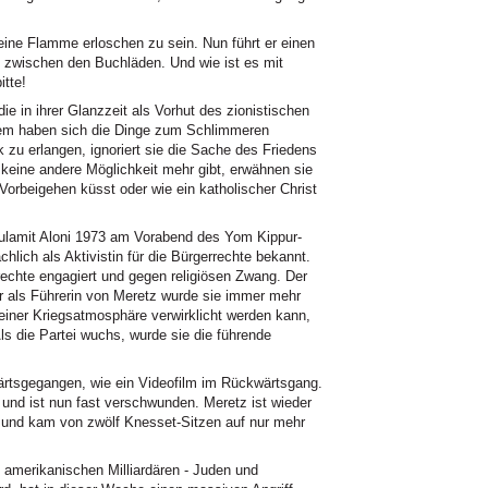
eine Flamme erloschen zu sein. Nun führt er einen
 zwischen den Buchläden. Und wie ist es mit
tte!
die in ihrer Glanzzeit als Vorhut des zionistischen
tdem haben sich die Dinge zum Schlimmeren
 zu erlangen, ignoriert sie die Sache des Friedens
keine andere Möglichkeit mehr gibt, erwähnen sie
 Vorbeigehen küsst oder wie ein katholischer Christ
hulamit Aloni 1973 am Vorabend des Yom Kippur-
chlich als Aktivistin für die Bürgerrechte bekannt.
echte engagiert und gegen religiösen Zwang. Der
er als Führerin von Meretz wurde sie immer mehr
 einer Kriegsatmosphäre verwirklicht werden kann,
Als die Partei wuchs, wurde sie die führende
wärtsgegangen, wie ein Videofilm im Rückwärtsgang.
und ist nun fast verschwunden. Meretz ist wieder
n und kam von zwölf Knesset-Sitzen auf nur mehr
amerikanischen Milliardären - Juden und