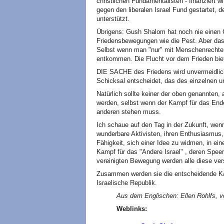
christlichen Fundamentalisten - finanziert w
gegen den liberalen Israel Fund gestartet, 
unterstützt.
Übrigens: Gush Shalom hat noch nie einen
Friedensbewegungen wie die Pest. Aber das h
Selbst wenn man "nur" mit Menschenrechten
entkommen. Die Flucht vor dem Frieden biet
DIE SACHE des Friedens wird unvermeidlich
Schicksal entscheidet, das des einzelnen 
Natürlich sollte keiner der oben genannte
werden, selbst wenn der Kampf für das Ende
anderen stehen muss.
Ich schaue auf den Tag in der Zukunft, wenn
wunderbare Aktivisten, ihren Enthusiasmus, 
Fähigkeit, sich einer Idee zu widmen, in ei
Kampf für das "Andere Israel" , deren Speers
vereinigten Bewegung werden alle diese ver
Zusammen werden sie die entscheidende Ka
Israelische Republik.
Aus dem Englischen: Ellen Rohlfs, vo
Weblinks: