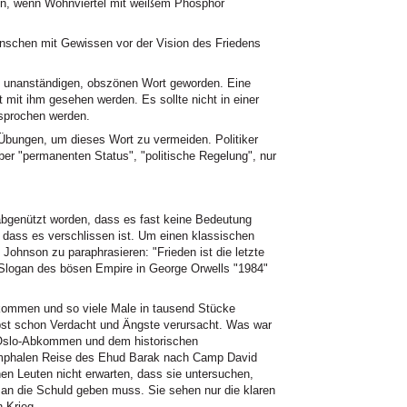
en, wenn Wohnviertel mit weißem Phosphor
schen mit Gewissen vor der Vision des Friedens
em unanständigen, obszönen Wort geworden. Eine
 mit ihm gesehen werden. Es sollte nicht in einer
esprochen werden.
Übungen, um dieses Wort zu vermeiden. Politiker
ber "permanenten Status", "politische Regelung", nur
abgenützt worden, dass es fast keine Bedeutung
, dass es verschlissen ist. Um einen klassischen
Johnson zu paraphrasieren: "Frieden ist die letzte
 Slogan des bösen Empire in George Orwells "1984"
ekommen und so viele Male in tausend Stücke
bst schon Verdacht und Ängste verursacht. Was war
 Oslo-Abkommen und dem historischen
umphalen Reise des Ehud Barak nach Camp David
 Leuten nicht erwarten, dass sie untersuchen,
an die Schuld geben muss. Sie sehen nur die klaren
n Krieg.