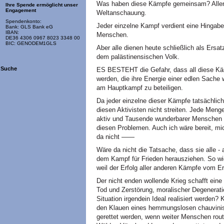
Was haben diese Kämpfe gemeinsam? Allen g
Ihre Spende ermöglicht unser
Engagement
Weltanschauung.
Spendenkonto:
Jeder einzelne Kampf verdient eine Hingab
Bank: GLS Bank eG
IBAN:
Menschen.
DE36 4306 0967 8023 3348 00
BIC: GENODEM1GLS
Aber alle dienen heute schließlich als Ersat
dem palästinensischen Volk.
Suche
ES BESTEHT die Gefahr, dass all diese Kämp
werden, die ihre Energie einer edlen Sache 
am Hauptkampf zu beteiligen.
Da jeder einzelne dieser Kämpfe tatsächlich
diesen Aktivisten nicht streiten. Jede Meng
aktiv und Tausende wunderbarer Menschen 
diesen Problemen. Auch ich wäre bereit, m
da nicht ——
Wäre da nicht die Tatsache, dass sie alle -
dem Kampf für Frieden herausziehen. So wie
weil der Erfolg aller anderen Kämpfe vom 
Der nicht enden wollende Krieg schafft eine
Tod und Zerstörung, moralischer Degeneratio
Situation irgendein Ideal realisiert werden
den Klauen eines hemmungslosen chauvinisti
gerettet werden, wenn weiter Menschen rou