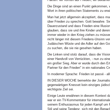
Die Dinge sind an einen Punkt gekommen, 
Wort in ihren politischen Statements zu er
Man hat jetzt allgemein akzeptiert, dass ma
über Frieden zu sprechen. Gott bewahre. Si
Dauerzustand und dass Frieden eine Illusion 
glauben, dass sie und ihre Kinder und deren K
immer wieder in den Krieg ziehen zu müssen,
nicht länger mit diesem Friedens-Unsinn ver
Judäischen Wüste und die Adler auf den Go
zu suchen, die sie nie gesehen haben.
Die Linken sind stolz darauf, dass die Visio
einer Handvoll von Verrückten, - nun zu ei
ein großer Sieg. Aber er wurde durch den Er
Partner für den Frieden" in ein nationales 
In moderner Sprache: Frieden ist passé - all
IN DIESER WOCHE bemerkte der Journalist 
gegenwärtigen Knesset kein einziges jüdisch
wichtigste Ziel sei.
Einige Leute erwähnen in diesem Kontext d
war er ein TV-Kommentator für internationa
seinem Enthusiasmus für jeden Kampf um Fri
Stil und seine Tendenz, sich mit den Benacht