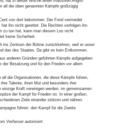
ird, hat in dieser Woche einen massiven Angriff
der all die oben genannten Kämpfe großzügig
 Cent von dort bekommen. Der Fond vermeidet
at ihn nicht gerettet. Die Rechten verfolgen ihn.
 zu tun hat, kann man diesem Los nicht
et keine Sicherheit.
 ins Zentrum der Bühne zurückkehren, weil er unser
und das des Staates. Da gibt es kein Entkommen.
n, aus anderen Gründen geführten Kämpfe aufgegeben
 der Besatzung und für den Frieden vor allem
 all die Organisationen, die diese Kämpfe führen,
ihre Talente, ihren Mut und besonders ihre
ne einzige Kraft vereinigen werden, im gemeinsamen
pitze der Kampf für Frieden ist. In einer großen,
schiedenen Ziele einander stützen und nähren.
mpagne führen: den Kampf für die Zweite
m Verfasser autorisiert.