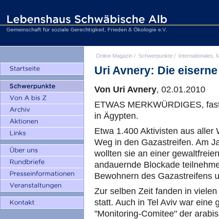
Online Magazin
/
Schwerpunkte
/
Internationales, M
Uri Avnery: Die eisern
Von Uri Avnery
, 02.01.2010
ETWAS MERKWÜRDIGES, fast Bi
in Ägypten.
Etwa 1.400 Aktivisten aus aller
Weg in den Gazastreifen. Am Ja
wollten sie an einer gewaltfrei
andauernde Blockade teilnehmen
Bewohnern des Gazastreifens un
Zur selben Zeit fanden in viel
statt. Auch in Tel Aviv war ein
"Monitoring-Comitee" der arabis