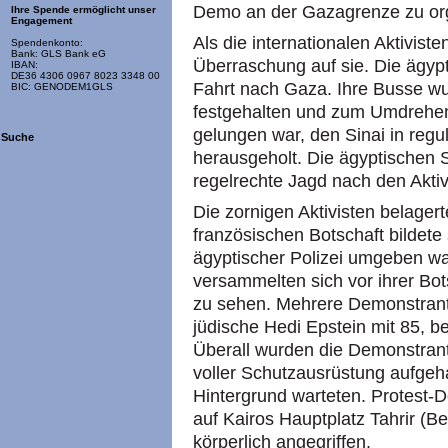
Demo an der Gazagrenze zu org
Ihre Spende ermöglicht unser
Engagement
Als die internationalen Aktivis
Spendenkonto:
Bank: GLS Bank eG
Überraschung auf sie. Die ägyp
IBAN:
DE36 4306 0967 8023 3348 00
Fahrt nach Gaza. Ihre Busse w
BIC: GENODEM1GLS
festgehalten und zum Umdrehe
gelungen war, den Sinai in reg
Suche
herausgeholt. Die ägyptischen S
regelrechte Jagd nach den Aktiv
Die zornigen Aktivisten belagert
französischen Botschaft bildete 
ägyptischer Polizei umgeben w
versammelten sich vor ihrer Bot
zu sehen. Mehrere Demonstrante
jüdische Hedi Epstein mit 85, 
Überall wurden die Demonstrant
voller Schutzausrüstung aufgeh
Hintergrund warteten. Protest-D
auf Kairos Hauptplatz Tahrir (
körperlich angegriffen.