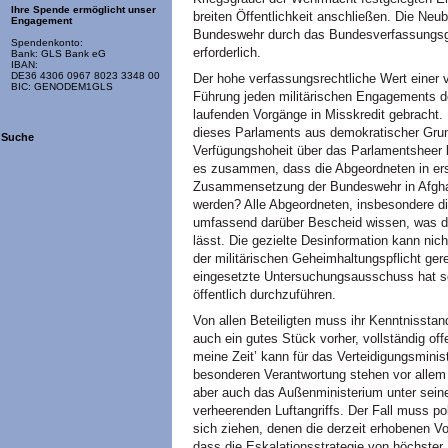
Ihre Spende ermöglicht unser
breiten Öffentlichkeit anschließen. Die Neu
Engagement
Bundeswehr durch das Bundesverfassungsger
Spendenkonto:
erforderlich.
Bank: GLS Bank eG
IBAN:
DE36 4306 0967 8023 3348 00
Der hohe verfassungsrechtliche Wert einer 
BIC: GENODEM1GLS
Führung jeden militärischen Engagements d
laufenden Vorgänge in Misskredit gebrach
dieses Parlaments aus demokratischer Grun
Suche
Verfügungshoheit über das Parlamentsheer 
es zusammen, dass die Abgeordneten in e
Zusammensetzung der Bundeswehr in Afghan
werden? Alle Abgeordneten, insbesondere d
umfassend darüber Bescheid wissen, was d
lässt. Die gezielte Desinformation kann nic
der militärischen Geheimhaltungspflicht ger
eingesetzte Untersuchungsausschuss hat se
öffentlich durchzuführen.
Von allen Beteiligten muss ihr Kenntnisstan
auch ein gutes Stück vorher, vollständig of
meine Zeit’ kann für das Verteidigungsminis
besonderen Verantwortung stehen vor allem
aber auch das Außenministerium unter seine
verheerenden Luftangriffs. Der Fall muss po
sich ziehen, denen die derzeit erhobenen V
dass die Eskalationsstrategie von höchster