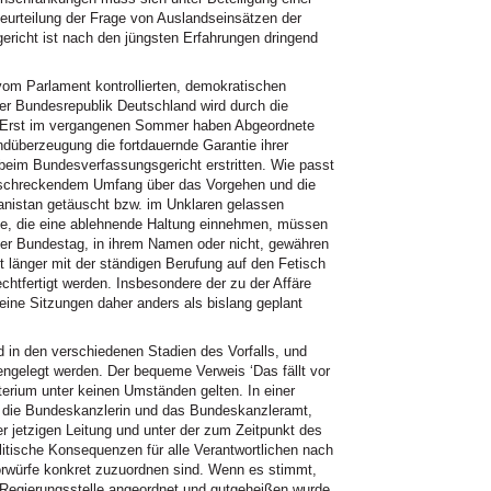
beurteilung der Frage von Auslandseinsätzen der
icht ist nach den jüngsten Erfahrungen dringend
vom Parlament kontrollierten, demokratischen
er Bundesrepublik Deutschland wird durch die
t. Erst im vergangenen Sommer haben Abgeordnete
düberzeugung die fortdauernde Garantie ihrer
beim Bundesverfassungsgericht erstritten. Wie passt
rschreckendem Umfang über das Vorgehen und die
istan getäuscht bzw. im Unklaren gelassen
ie, die eine ablehnende Haltung einnehmen, müssen
er Bundestag, in ihrem Namen oder nicht, gewähren
ht länger mit der ständigen Berufung auf den Fetisch
echtfertigt werden. Insbesondere der zu der Affäre
ine Sitzungen daher anders als bislang geplant
d in den verschiedenen Stadien des Vorfalls, und
fengelegt werden. Der bequeme Verweis ‘Das fällt vor
terium unter keinen Umständen gelten. In einer
 die Bundeskanzlerin und das Bundeskanzleramt,
r jetzigen Leitung und unter der zum Zeitpunkt des
litische Konsequenzen für alle Verantwortlichen nach
orwürfe konkret zuzuordnen sind. Wenn es stimmt,
 Regierungsstelle angeordnet und gutgeheißen wurde,