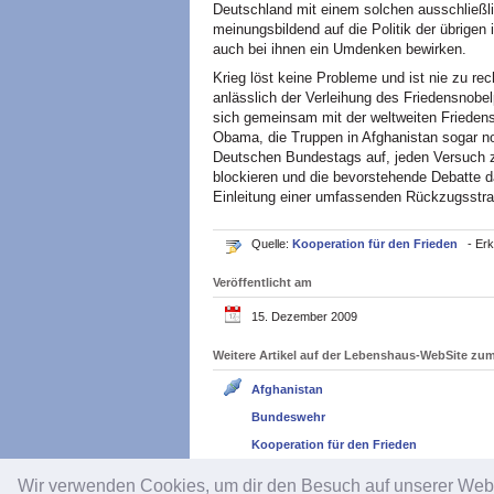
Deutschland mit einem solchen ausschließl
meinungsbildend auf die Politik der übrigen
auch bei ihnen ein Umdenken bewirken.
Krieg löst keine Probleme und ist nie zu rec
anlässlich der Verleihung des Friedensnobe
sich gemeinsam mit der weltweiten Friede
Obama, die Truppen in Afghanistan sogar n
Deutschen Bundestags auf, jeden Versuch z
blockieren und die bevorstehende Debatte da
Einleitung einer umfassenden Rückzugsstr
Quelle:
Kooperation für den Frieden
- Erk
Veröffentlicht am
15. Dezember 2009
Weitere Artikel auf der Lebenshaus-WebSite z
Afghanistan
Bundeswehr
Kooperation für den Frieden
Wir verwenden Cookies, um dir den Besuch auf unserer We
Impressum
/
Datenschutz