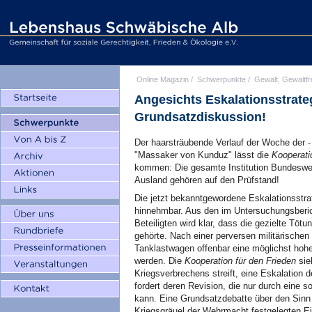
Online Magazin
/
Schwerpunkte
/
Gewalt, Gewaltfr
Angesichts Eskalationsstrateg
Grundsatzdiskussion!
Der haarsträubende Verlauf der Woche der 
"Massaker von Kunduz" lässt die
Kooperati
kommen: Die gesamte Institution Bundesweh
Ausland gehören auf den Prüfstand!
Die jetzt bekanntgewordene Eskalationsstr
hinnehmbar. Aus den im Untersuchungsberic
Beteiligten wird klar, dass die gezielte Tö
gehörte. Nach einer perversen militärischen
Tanklastwagen offenbar eine möglichst hohe
werden. Die
Kooperation für den Frieden
sie
Kriegsverbrechens streift, eine Eskalation
fordert deren Revision, die nur durch eine 
kann. Eine Grundsatzdebatte über den Sinn 
Kriegsgräuel der Wehrmacht festgelegten Ei