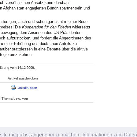
ich versöhnlichen Ansatz kann durchaus
 in Afghanistan engagierten Bündnispartner sein und
htfertigen, auch und schon gar nicht in einer Rede
lpreises! Die
Kooperation für den Frieden
widersetzt
nsbewegung dem Ansinnen des US-Präsidenten
och aufzustocken, und fordert die Abgeordneten des
u einer Erhöhung des deutschen Anteils zu
rüber stattdessen in eine Debatte über die aktive
ategie umzukehren.
lärung vom 14.12.2009.
Artikel ausdrucken
ausdrucken
um Thema bzw. von
bsite möglichst angenehm zu machen.
Informationen zum Daten