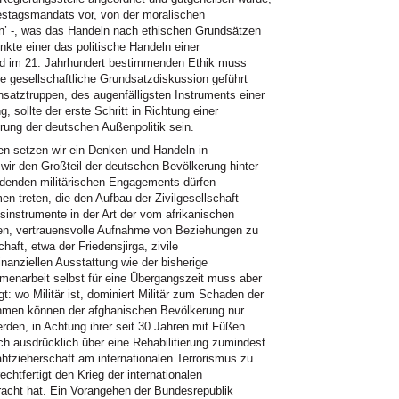
estagsmandats vor, von der moralischen
en’ -, was das Handeln nach ethischen Grundsätzen
kte einer das politische Handeln einer
d im 21. Jahrhundert bestimmenden Ethik muss
e gesellschaftliche Grundsatzdiskussion geführt
nsatztruppen, des augenfälligsten Instruments einer
, sollte der erste Schritt in Richtung einer
erung der deutschen Außenpolitik sein.
n setzen wir ein Denken und Handeln in
wir den Großteil der deutschen Bevölkerung hinter
ndenden militärischen Engagements dürfen
n treten, die den Aufbau der Zivilgesellschaft
gsinstrumente in der Art der vom afrikanischen
n, vertrauensvolle Aufnahme von Beziehungen zu
haft, etwa der Friedensjirga, zivile
finanziellen Ausstattung wie der bisherige
ammenarbeit selbst für eine Übergangszeit muss aber
t: wo Militär ist, dominiert Militär zum Schaden der
ahmen können der afghanischen Bevölkerung nur
rden, in Achtung ihrer seit 30 Jahren mit Füßen
auch ausdrücklich über eine Rehabilitierung zumindest
htzieherschaft am internationalen Terrorismus zu
echtfertigt den Krieg der internationalen
acht hat. Ein Vorangehen der Bundesrepublik