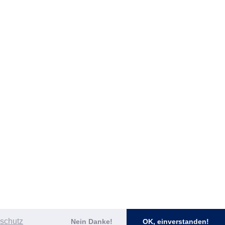
schutz
Nein Danke!
OK, einverstanden!