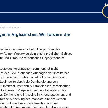
eiheit und Frieden
ie in Afghanistan: Wir fordern die
- scheibchenweisen - Enthüllungen über das
on für den Frieden
zu dem einzig möglichen Schluss
r und zumal ihr militärisches Engagement im
ategie des vergangenen Sommers ist nicht
ht der ISAF stehenden Aussagen der unmittelbar
tung inzwischen zu ihren ausdrücklichen Aufgaben
 Logik sollte durch die Bombardierung von
 Opferzahl unter den Aufständischen herbeigeführt
ht in diesem Vorgehen, das den Tatbestand des
 des Denkens und Handelns in Kriegskategorien, und
sofortige Aufhebung des Mandats erreicht werden
der im Grundgesetz als Reaktion auf die
nschränkungen muss sich unter Beteiligung einer