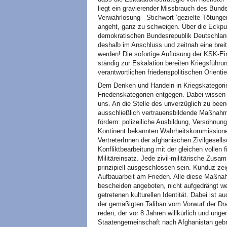
liegt ein gravierender Missbrauch des Bund
Verwahrlosung - Stichwort ‘gezielte Tötung
angeht, ganz zu schweigen. Über die Eckpun
demokratischen Bundesrepublik Deutschlan
deshalb im Anschluss und zeitnah eine breit
werden! Die sofortige Auflösung der KSK-Ei
ständig zur Eskalation bereiten Kriegsführung
verantwortlichen friedenspolitischen Orienti
Dem Denken und Handeln in Kriegskategorie
Friedenskategorien entgegen. Dabei wissen 
uns. An die Stelle des unverzüglich zu bee
ausschließlich vertrauensbildende Maßnahme
fördern: polizeiliche Ausbildung, Versöhnun
Kontinent bekannten Wahrheitskommissione
VertreterInnen der afghanischen Zivilgesellsc
Konfliktbearbeitung mit der gleichen vollen 
Militäreinsatz. Jede zivil-militärische Zus
prinzipiell ausgeschlossen sein. Kunduz zeig
Aufbauarbeit am Frieden. Alle diese Maßn
bescheiden angeboten, nicht aufgedrängt we
getretenen kulturellen Identität. Dabei ist 
der gemäßigten Taliban vom Vorwurf der Dra
reden, der vor 8 Jahren willkürlich und unger
Staatengemeinschaft nach Afghanistan gebr