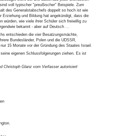
ind voll typischer "preußischer" Beispiele. Zum
halt des Generalstabschefs doppelt so hoch ist wie
ür Erziehung und Bildung hat angekündigt, dass die
ürden, wie viele ihrer Schüler sich freiwillig zu
irgendwie bekannt - aber auf Deutsch …
hs entschieden die vier Besatzungsmächte,
ehrere Bundesländer, Polen und die UDSSR,
 nur 15 Monate vor der Gründung des Staates Israel.
seine eigenen Schlussfolgerungen ziehen. Es ist
d Christoph Glanz vom Verfasser autorisiert
ren
ngton.