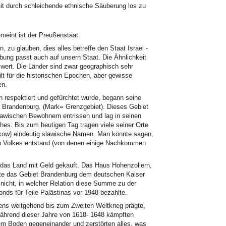
it durch schleichende ethnische Säuberung los zu
meint ist der Preußenstaat.
, zu glauben, dies alles betreffe den Staat Israel -
ung passt auch auf unsern Staat. Die Ähnlichkeit
wert. Die Länder sind zwar geographisch sehr
lt für die historischen Epochen, aber gewisse
en.
 respektiert und gefürchtet wurde, begann seine
 Brandenburg. (Mark= Grenzgebiet). Dieses Gebiet
awischen Bewohnern entrissen und lag in seinen
es. Bis zum heutigen Tag tragen viele seiner Orte
Pankow) eindeutig slawische Namen. Man könnte sagen,
n Volkes entstand (von denen einige Nachkommen
e das Land mit Geld gekauft. Das Haus Hohenzollern,
fte das Gebiet Brandenburg dem deutschen Kaiser
 nicht, in welcher Relation diese Summe zu der
onds für Teile Palästinas vor 1948 bezahlte.
ns weitgehend bis zum Zweiten Weltkrieg prägte,
Während dieser Jahre von 1618- 1648 kämpften
em Boden gegeneinander und zerstörten alles, was