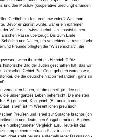
buz und den Moshav (kooperative Siedlung) erfunden
iellen Gedächtnis fast verschwunden? Weil man
te. Bevor er Zionist wurde, war er ein extremer
r der Väter des "wissenschaftlich" rassistischen
r arischen Rasse überzeugt. Bis zum Ende
n Schädeln und Nasen, um verschiedene rassistische
er und Freunde pflegten die "Wissenschaft", die
ewesen, wenn ihr nicht ein Heinrich Grätz
s historische Bild der Juden geschaffen hat, das wir
 im polnischen Gebiet Preußens geboren worden war,
toriker, die die deutsche Nation "erfanden", ganz so
nd".
zu verdanken haben, ist die geheiligte Idee des
ee, die unser ganzes Leben beherrscht. Die meisten
ch z.B.) genannt, Königreich (Britannien) oder
Staat Israel" ist im Wesentlichen preußisch.
ischen Preußen und Israel zur Sprache brachte (ich
hebräischen und deutschen Ausgabe meines Buches
ie ein unbegründeter Vergleich aus. Heute ist das
izierkorps einen zentralen Platz in allen
tärbudget steht bei uns außerhalb jeder Diskussion -