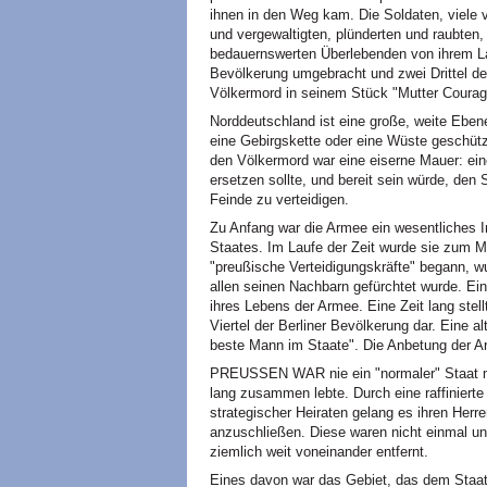
ihnen in den Weg kam. Die Soldaten, viele
und vergewaltigten, plünderten und raubten,
bedauernswerten Überlebenden von ihrem Lan
Bevölkerung umgebracht und zwei Drittel der
Völkermord in seinem Stück "Mutter Courag
Norddeutschland ist eine große, weite Ebe
eine Gebirgskette oder eine Wüste geschütz
den Völkermord war eine eiserne Mauer: ei
ersetzen sollte, und bereit sein würde, den 
Feinde zu verteidigen.
Zu Anfang war die Armee ein wesentliches I
Staates. Im Laufe der Zeit wurde sie zum M
"preußische Verteidigungskräfte" begann, w
allen seinen Nachbarn gefürchtet wurde. Ei
ihres Lebens der Armee. Eine Zeit lang stell
Viertel der Berliner Bevölkerung dar. Eine a
beste Mann im Staate". Die Anbetung der Ar
PREUSSEN WAR nie ein "normaler" Staat mi
lang zusammen lebte. Durch eine raffinierte
strategischer Heiraten gelang es ihren Her
anzuschließen. Diese waren nicht einmal un
ziemlich weit voneinander entfernt.
Eines davon war das Gebiet, das dem Staa