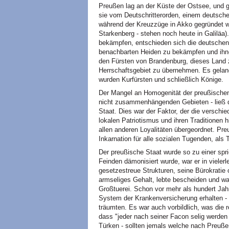
Preußen lag an der Küste der Ostsee, und g
sie vom Deutschritterorden, einem deutschen
während der Kreuzzüge in Akko gegründet wu
Starkenberg - stehen noch heute in Galiläa)
bekämpfen, entschieden sich die deutschen
benachbarten Heiden zu bekämpfen und ihne
den Fürsten von Brandenburg, dieses Land 
Herrschaftsgebiet zu übernehmen. Es gelan
wurden Kurfürsten und schließlich Könige.
Der Mangel an Homogenität der preußische
nicht zusammenhängenden Gebieten - ließ d
Staat. Dies war der Faktor, der die verschie
lokalen Patriotismus und ihren Traditionen 
allen anderen Loyalitäten übergeordnet. Pr
Inkarnation für alle sozialen Tugenden, als
Der preußische Staat wurde so zu einer spri
Feinden dämonisiert wurde, war er in vielerle
gesetzestreue Strukturen, seine Bürokratie 
armseliges Gehalt, lebte bescheiden und wa
Großtuerei. Schon vor mehr als hundert Jah
System der Krankenversicherung erhalten - 
träumten. Es war auch vorbildlich, was die re
dass "jeder nach seiner Facon selig werden 
Türken - sollten jemals welche nach Preuß