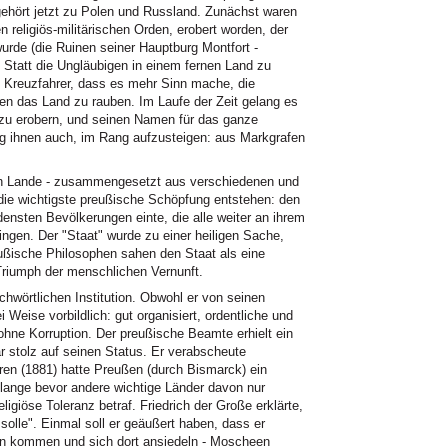
ehört jetzt zu Polen und Russland. Zunächst waren
 religiös-militärischen Orden, erobert worden, der
rde (die Ruinen seiner Hauptburg Montfort -
. Statt die Ungläubigen in einem fernen Land zu
 Kreuzfahrer, dass es mehr Sinn mache, die
n das Land zu rauben. Im Laufe der Zeit gelang es
zu erobern, und seinen Namen für das ganze
g ihnen auch, im Rang aufzusteigen: aus Markgrafen
n Lande - zusammengesetzt aus verschiedenen und
ie wichtigste preußische Schöpfung entstehen: den
densten Bevölkerungen einte, die alle weiter an ihrem
hingen. Der "Staat" wurde zu einer heiligen Sache,
eußische Philosophen sahen den Staat als eine
 Triumph der menschlichen Vernunft.
chwörtlichen Institution. Obwohl er von seinen
i Weise vorbildlich: gut organisiert, ordentliche und
ohne Korruption. Der preußische Beamte erhielt ein
r stolz auf seinen Status. Er verabscheute
ren (1881) hatte Preußen (durch Bismarck) ein
lange bevor andere wichtige Länder davon nur
ligiöse Toleranz betraf. Friedrich der Große erklärte,
solle". Einmal soll er geäußert haben, dass er
en kommen und sich dort ansiedeln - Moscheen