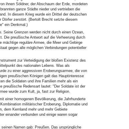
 von ihnen Söldner, der Abschaum der Erde, mordeten
 brannten ganze Städte nieder und vertrieben die
d. In diesem Krieg wurde ein Drittel der deutschen
 Dörfer zerstört. (Bertolt Brecht setzte diesem
e" ein Denkmal.)
ne. Seine Grenzen werden nicht durch einen Ozean,
t. Die preußische Antwort auf die Verheerung durch
ne mächtige reguläre Armee, die Meer und Gebirge
Staat gegen alle möglichen Verbindungen potentieller
nstrument zur Verteidigung der bloßen Existenz des
ittelpunkt des nationalen Lebens. Was als
urde zu einer aggressiven Eroberungsarmee, die von
nigen preußischen Königen galt das Hauptinteresse
ten die Soldaten und ihre Familien mehr als ein
lte preußische Redensart lautet: "Der Soldate ist der
mee wurde zum Kult, ja, fast zur Religion.
t einer homogenen Bevölkerung, die Jahrhunderte
 Kombination militärischer Eroberung, Diplomatie und
ren, dem Kernland mehr und mehr Gebiete
ter einander verbunden und einige waren sogar
t seinen Namen gab: Preußen. Das ursprüngliche