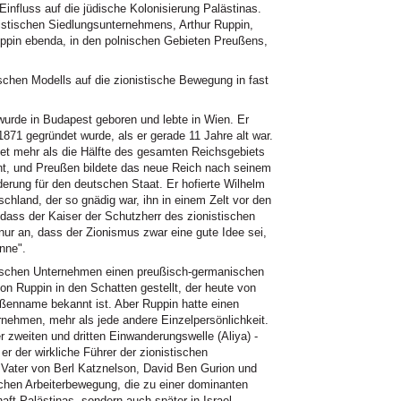
influss auf die jüdische Kolonisierung Palästinas.
onistischen Siedlungsunternehmens, Arthur Ruppin,
Ruppin ebenda, in den polnischen Gebieten Preußens,
chen Modells auf die zionistische Bewegung in fast
urde in Budapest geboren und lebte in Wien. Er
71 gegründet wurde, als er gerade 11 Jahre alt war.
et mehr als die Hälfte des gesamten Reichsgebiets
nt, und Preußen bildete das neue Reich nach seinem
erung für den deutschen Staat. Er hofierte Wilhelm
chland, der so gnädig war, ihn in einem Zelt vor den
dass der Kaiser der Schutzherr des zionistischen
ur an, dass der Zionismus zwar eine gute Idee sei,
önne".
stischen Unternehmen einen preußisch-germanischen
on Ruppin in den Schatten gestellt, der heute von
raßenname bekannt ist. Aber Ruppin hatte einen
rnehmen, mehr als jede andere Einzelpersönlichkeit.
r zweiten und dritten Einwanderungswelle (Aliya) -
er der wirkliche Führer der zionistischen
e Vater von Berl Katznelson, David Ben Gurion und
schen Arbeiterbewegung, die zu einer dominanten
haft Palästinas, sondern auch später in Israel