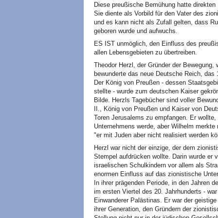
Diese preußische Bemühung hatte direkten E
Sie diente als Vorbild für den Vater des zi
und es kann nicht als Zufall gelten, dass 
geboren wurde und aufwuchs.
ES IST unmöglich, den Einfluss des preußis
allen Lebensgebieten zu übertreiben.
Theodor Herzl, der Gründer der Bewegung, w
bewunderte das neue Deutsche Reich, das 18
Der König von Preußen - dessen Staatsgebi
stellte - wurde zum deutschen Kaiser gekrö
Bilde. Herzls Tagebücher sind voller Bewund
II., König von Preußen und Kaiser von Deuts
Toren Jerusalems zu empfangen. Er wollte, 
Unternehmens werde, aber Wilhelm merkte n
"er mit Juden aber nicht realisiert werden k
Herzl war nicht der einzige, der dem zioni
Stempel aufdrücken wollte. Darin wurde er v
israelischen Schulkindern vor allem als St
enormen Einfluss auf das zionistische Unte
In ihrer prägenden Periode, in den Jahren de
im ersten Viertel des 20. Jahrhunderts - war 
Einwanderer Palästinas. Er war der geistig
ihrer Generation, den Gründern der zionisti
Stellung nicht nur in der jüdischen Gesellsc