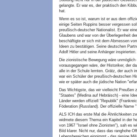
gelangte. Er war es, der praktisch den Kib
hat.
Wenn es so ist, warum ist er aus dem offiz
einige Seiten Ruppins besser vergessen soll
preußisch-deutscher Nationalist. Er war eine
Glaubens und war von der Überlegenheit de
beschäftigte er sich mit dem Abmessen vo
Ideen zu bestätigen. Seine deutschen Partn
Adolf Hitler und seine Anhänger inspirierten.
Die zionistische Bewegung wäre unmöglich g
vorausgegangen wäre, der Historiker, der da
alle in der Schule lernten. Grätz, der auch
war ein Schüler der preußisch-deutschen His
wie er später auch die jüdische Nation "erfa
Das Wichtigste, das wir vielleicht Preußen 
"Staates" (Medina auf Hebräisch) - eine Id
Länder werden offiziell "Republik" (Frankrei
Föderation (Russland). Der offizielle Name "
ALS ICH das erste Mal die Ähnlichkeiten zw
widmete diesem Thema ein Kapitel in der 
von 1967 "Israel ohne Zionisten"), sah es w
Bild klarer. Nicht nur, dass das ranghohe Off
Lebensbereichen einnimmt - das riesige Mili