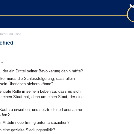
ilitär und Krieg
chied
t…
er ein Drittel seiner Bevölkerung dahin raffte?
kermords die Schlussfolgerung, dass allein
t sein Überleben sichern könne?
entrale Rolle in seinem Leben zu, dass es sich
e einen Staat hat, denn um einen Staat, der eine
Kauf zu erwerben, und setzte diese Landnahme
 fort?
n Mitteln neue Immigranten anzuziehen?
 eine gezielte Siedlungspolitik?