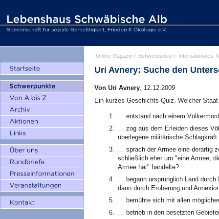
Online Magazin
/
Schwerpunkte
/
Internationales, M
Uri Avnery: Suche den Unters
Von Uri Avnery
, 12.12.2009
Ein kurzes Geschichts-Quiz. Welcher Staa
… entstand nach einem Völkermord, d
… zog aus dem Erleiden dieses Völ
überlegene militärische Schlagkraf
… sprach der Armee eine derartig z
schließlich eher um "eine Armee, di
Armee hat" handelte?
… begann ursprünglich Land durch 
dann durch Eroberung und Annexion
… bemühte sich mit allen mögliche
… betrieb in den besetzten Gebieten