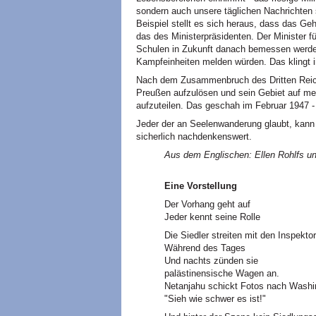
sondern auch unsere täglichen Nachrichten s
Beispiel stellt es sich heraus, dass das Ge
das des Ministerpräsidenten. Der Minister f
Schulen in Zukunft danach bemessen werden w
Kampfeinheiten melden würden. Das klingt 
Nach dem Zusammenbruch des Dritten Reic
Preußen aufzulösen und sein Gebiet auf m
aufzuteilen. Das geschah im Februar 1947 -
Jeder der an Seelenwanderung glaubt, kann 
sicherlich nachdenkenswert.
Aus dem Englischen: Ellen Rohlfs un
Eine Vorstellung
Der Vorhang geht auf
Jeder kennt seine Rolle
Die Siedler streiten mit den Inspekto
Während des Tages
Und nachts zünden sie
palästinensische Wagen an.
Netanjahu schickt Fotos nach Washi
"Sieh wie schwer es ist!"