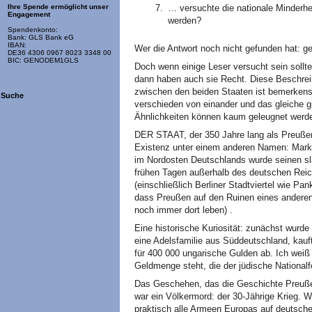
… versuchte die nationale Minderhe
Ihre Spende ermöglicht unser
Engagement
werden?
Spendenkonto:
Bank: GLS Bank eG
IBAN:
Wer die Antwort noch nicht gefunden hat: ge
DE36 4306 0967 8023 3348 00
BIC: GENODEM1GLS
Doch wenn einige Leser versucht sein sollten
dann haben auch sie Recht. Diese Beschreib
zwischen den beiden Staaten ist bemerkens
Suche
verschieden von einander und das gleiche gi
Ähnlichkeiten können kaum geleugnet werd
DER STAAT, der 350 Jahre lang als Preußen
Existenz unter einem anderen Namen: Mark
im Nordosten Deutschlands wurde seinen sl
frühen Tagen außerhalb des deutschen Reich
(einschließlich Berliner Stadtviertel wie 
dass Preußen auf den Ruinen eines andere
noch immer dort leben) .
Eine historische Kuriosität: zunächst wurd
eine Adelsfamilie aus Süddeutschland, kau
für 400 000 ungarische Gulden ab. Ich weiß
Geldmenge steht, die der jüdische Nationalf
Das Geschehen, das die Geschichte Preuße
war ein Völkermord: der 30-Jährige Krieg. 
praktisch alle Armeen Europas auf deutsch