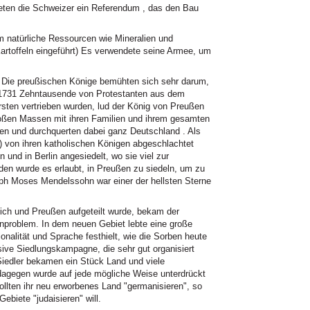
eten die Schweizer ein Referendum , das den Bau
atürliche Ressourcen wie Mineralien und
Kartoffeln eingeführt) Es verwendete seine Armee, um
. Die preußischen Könige bemühten sich sehr darum,
 1731 Zehntausende von Protestanten aus dem
sten vertrieben wurden, lud der König von Preußen
großen Massen mit ihren Familien und ihrem gesamten
n und durchquerten dabei ganz Deutschland . Als
) von ihren katholischen Königen abgeschlachtet
und in Berlin angesiedelt, wo sie viel zur
en wurde es erlaubt, in Preußen zu siedeln, um zu
ph Moses Mendelssohn war einer der hellsten Sterne
ich und Preußen aufgeteilt wurde, bekam der
enproblem. In dem neuen Gebiet lebte eine große
ionalität und Sprache festhielt, wie die Sorben heute
ive Siedlungskampagne, die sehr gut organisiert
e Siedler bekamen ein Stück Land und viele
dagegen wurde auf jede mögliche Weise unterdrückt
ollten ihr neu erworbenes Land "germanisieren", so
ebiete "judaisieren" will.