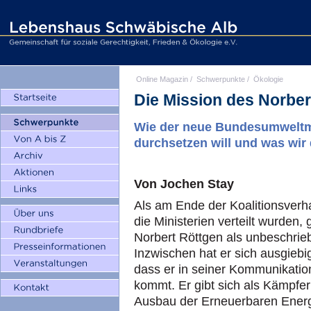
Online Magazin
/
Schwerpunkte
/
Ökologie
Die Mission des Norber
Wie der neue Bundesumweltmi
durchsetzen will und was wi
Von Jochen Stay
Als am Ende der Koalitionsver
die Ministerien verteilt wurden
Norbert Röttgen als unbeschrieb
Inzwischen hat er sich ausgiebi
dass er in seiner Kommunikatio
kommt. Er gibt sich als Kämpfer 
Ausbau der Erneuerbaren Energie