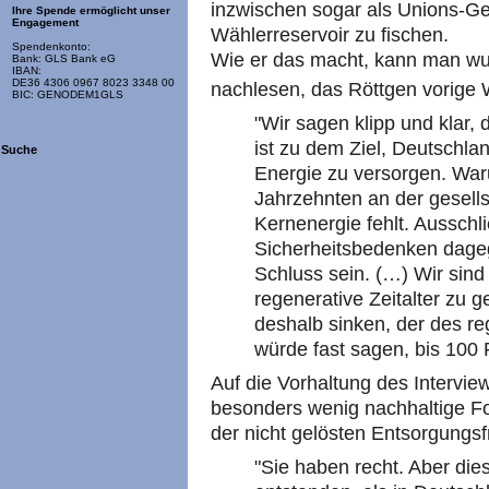
inzwischen sogar als Unions-G
Ihre Spende ermöglicht unser
Engagement
Wählerreservoir zu fischen.
Spendenkonto:
Wie er das macht, kann man wu
Bank: GLS Bank eG
IBAN:
DE36 4306 0967 8023 3348 00
nachlesen, das Röttgen vorige 
BIC: GENODEM1GLS
"Wir sagen klipp und klar,
ist zu dem Ziel, Deutschlan
Suche
Energie zu versorgen. War
Jahrzehnten an der gesells
Kernenergie fehlt. Aussch
Sicherheitsbedenken dage
Schluss sein. (…) Wir sin
regenerative Zeitalter zu 
deshalb sinken, der des r
würde fast sagen, bis 100 
Auf die Vorhaltung des Interview
besonders wenig nachhaltige F
der nicht gelösten Entsorgungsf
"Sie haben recht. Aber die