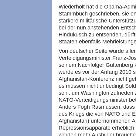
Wiederholt hat die Obama-Admi
Stammbuch geschrieben, sie erw
stärkere militärische Unterstüt
bei der nun anstehenden Entsc
Hindukusch zu entsenden, dürf
Staaten ebenfalls Mehrleistung
Von deutscher Seite wurde aller
Verteidigungsminister Franz-J
seinem Nachfolger Guttenberg k
werde es vor der Anfang 2010 st
Afghanistan-Konferenz nicht geb
es müssen nicht unbedingt Sold
sein, um Washington zufrieden z
NATO-Verteidigungsminister beto
Anders Fogh Rasmussen, dass f
des Kriegs die von NATO und 
Afghanistan) unternommenen A
Repressionsapparate erheblich i
werden mehr Ausbilder brauchen