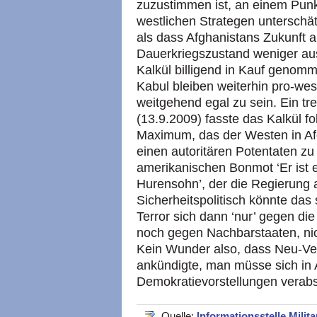
zuzustimmen ist, an einem Punk
westlichen Strategen unterschä
als dass Afghanistans Zukunft als
Dauerkriegszustand weniger au
Kalkül billigend in Kauf genom
Kabul bleiben weiterhin pro-west
weitgehend egal zu sein. Ein t
(13.9.2009) fasste das Kalkül
Maximum, das der Westen in Afg
einen autoritären Potentaten zu
amerikanischen Bonmot ‘Er ist e
Hurensohn’, der die Regierung a
Sicherheitspolitisch könnte das 
Terror sich dann ‘nur’ gegen die
noch gegen Nachbarstaaten, nic
Kein Wunder also, dass Neu-Ver
ankündigte, man müsse sich in 
Demokratievorstellungen verab
Quelle:
Informationsstelle Milita