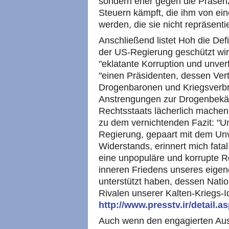
sondern eher gegen die Präsen
Steuern kämpft, die ihm von ein
werden, die sie nicht repräsentie
Anschließend listet Hoh die Defi
der US-Regierung geschützt wird
"eklatante Korruption und unver
"einen Präsidenten, dessen Ver
Drogenbaronen und Kriegsverb
Anstrengungen zur Drogenbekä
Rechtsstaats lächerlich mache
zu dem vernichtenden Fazit: "Un
Regierung, gepaart mit dem Unv
Widerstands, erinnert mich fat
eine unpopuläre und korrupte Re
inneren Friedens unseres eige
unterstützt haben, dessen Natio
Rivalen unserer Kalten-Kriegs-Id
http://www.presstv.ir/detail
Auch wenn den engagierten Au