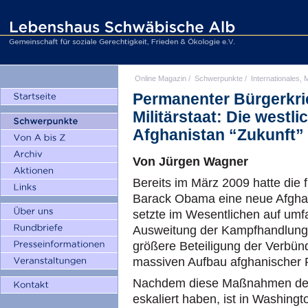
Online Magazin
/
Schwerpunkte
/
Internationales, M
Permanenter Bürgerkrie
Militärstaat: Die westl
Afghanistan “Zukunft”
Von Jürgen Wagner
Bereits im März 2009 hatte die 
Barack Obama eine neue Afghan
setzte im Wesentlichen auf um
Ausweitung der Kampfhandlunge
größere Beteiligung der Verbünd
massiven Aufbau afghanischer 
Nachdem diese Maßnahmen den 
eskaliert haben, ist in Washing