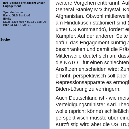
weitere Vorgehen entbrannt. Auf
Ihre Spende ermöglicht unser
Engagement
General Stanley McChrystal, 
Spendenkonto:
Afghanistan. Obwohl mittlerwei
Bank: GLS Bank eG
IBAN:
am Hindukusch stationiert sind
DE36 4306 0967 8023 3348 00
BIC: GENODEM1GLS
unter US-Kommando), fordert er
Kämpfer. Auf der anderen Seite
Suche
dafür, das Engagement künftig 
beschränken und damit die Präs
Mittlerweile deutet sich an, da
die NATO - für einen schlecht
Ansätzen entscheiden wird: Zun
erhöht, perspektivisch soll abe
Repressionsapparate es ermögli
Biden-Lösung zu verringern.
Auch Deutschland ist - wie meis
Verteidigungsminister Karl-The
wolle (sprich: könne) schließlich
perspektivisch müsste über ein
Kurzfristig wird aber die US-T