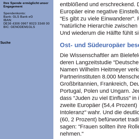
Ihre Spende ermöglicht unser
entblößend und erschreckend. D
Engagement
Europäer eine negative Einstel
Spendenkonto:
Bank: GLS Bank eG
"Es gibt zu viele Einwanderer". 
IBAN:
DE36 4306 0967 8023 3348 00
"natürliche Hierarchie zwisch
BIC: GENODEM1GLS
Und wiederum die Hälfte fühlt s
Suche
Ost- und Südeuropäer beso
Die Wissenschaftler am Bielefeld
deren Langzeitstudie "Deutsch
Namen Wilhelm Heitmeyer verknü
Partnerinstituten 8.000 Mensche
Großbritannien, Frankreich, Deu
Portugal, Polen und Ungarn. Jed
dass "Juden zu viel Einfluss" i
zweite Europäer (54,4 Prozent) 
Intoleranz" wahr. Und die deut
(60, 2 Prozent) befürwortet trad
sagen: "Frauen sollten ihre Roll
nehmen."