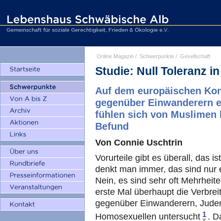
Online Magazin
/
Schwerpunkte
/
Gesellschaft
Studie: Null Toleranz i
Auf dem europäischen Konti
gegenüber Einwanderern ei
fühlen sich von Muslimen 
Befund
Von Connie Uschtrin
Vorurteile gibt es überall, das 
denkt man immer, das sind nur e
Nein, es sind sehr oft Mehrheit
erste Mal überhaupt die Verbrei
gegenüber Einwanderern, Jude
1
Homosexuellen untersucht
. D