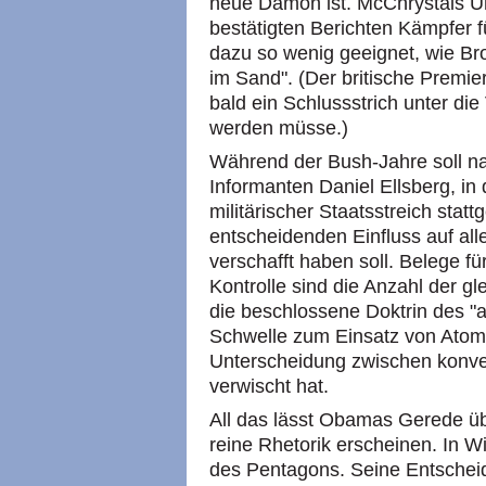
neue Dämon ist. McChrystals Unt
bestätigten Berichten Kämpfer f
dazu so wenig geeignet, wie Br
im Sand". (Der britische Premie
bald ein Schlussstrich unter d
werden müsse.)
Während der Bush-Jahre soll n
Informanten Daniel Ellsberg, in
militärischer Staatsstreich sta
entscheidenden Einfluss auf all
verschafft haben soll. Belege 
Kontrolle sind die Anzahl der gl
die beschlossene Doktrin des "
Schwelle zum Einsatz von Atom
Unterscheidung zwischen konve
verwischt hat.
All das lässt Obamas Gerede üb
reine Rhetorik erscheinen. In Wir
des Pentagons. Seine Entscheid