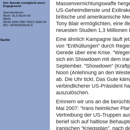
Massenvernichtungswaffe hergest
Ihre Spende ermöglicht unser
Engagement
US-Geheimdienste und Exilirake
Spendenkonto:
britische und amerikanische Me
Bank: GLS Bank eG
IBAN:
DE36 4306 0967 8023 3348 00
Tony Blair ermöglichten, eine il
BIC: GENODEM1GLS
neuesten Studien 1,3 Millionen 
Eine ähnlich Kampagne läuft jet
Suche
von "Enthüllungen" durch Regie
Gerede über eine Krise. "Wege
sich ein Showdown mit dem Ira
September. "Showdown" (Kraftp
Noon (Anlehnung an den Western
ab. Die Uhr tickt. Das Gute kä
verbindlicherer US-Präsident h
auszulöschen.
Erinnern wir uns an die berüch
Mai 2007: "Irans heimlicher Pla
Vertreibung der US-Truppen aus 
berief sich auf haltlose Behau
iranischen "Kriegsplan", nach d