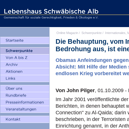
Online Magazin
/
Schwerpunkte
/
Internationales, M
Die Behauptung, vom I
Bedrohung aus, ist ein
Obamas Anfeindungen gegen d
Absicht: Mit Hilfe der Medien s
endlosen Krieg vorbereitet w
Von John Pilger
, 01.10.2009 
Im Jahr 2001 veröffentlichte 
Berichten, in denen behauptet w
Connection" zu Al-Qaida; darin 
beschrieben, in der Terroristen
Einrichtung genannt, in der Anth