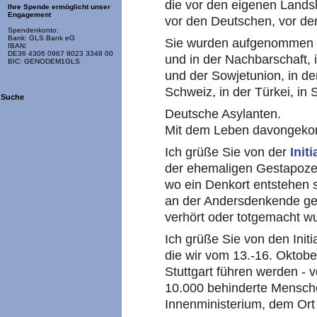
die vor den eigenen Lands
Ihre Spende ermöglicht unser
Engagement
vor den Deutschen, vor de
Spendenkonto:
Bank: GLS Bank eG
Sie wurden aufgenommen we
IBAN:
DE36 4306 0967 8023 3348 00
und in der Nachbarschaft,
BIC: GENODEM1GLS
und der Sowjetunion, in de
Schweiz, in der Türkei, i
Suche
Deutsche Asylanten.
Mit dem Leben davongek
Ich grüße Sie von der
Init
der ehemaligen Gestapozent
wo ein Denkort entstehen so
an der Andersdenkende gef
verhört oder totgemacht w
Ich grüße Sie von den Init
die wir vom 13.-16. Oktob
Stuttgart führen werden - 
10.000 behinderte Mensch
Innenministerium, dem Ort 